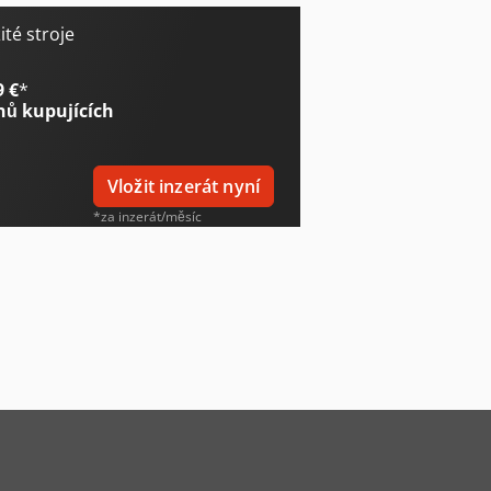
té stroje
9 €
*
nů kupujících
Vložit inzerát nyní
*za inzerát/měsíc