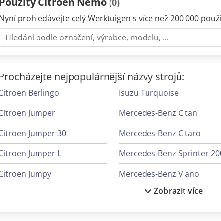
Použitý Citroen Nemo
(0)
Nyní prohledávejte celý Werktuigen s více než 200 000 použit
Procházejte nejpopulárnější názvy strojů:
Citroen Berlingo
Isuzu Turquoise
Citroen Jumper
Mercedes-Benz Citan
Citroen Jumper 30
Mercedes-Benz Citaro
Citroen Jumper L
Mercedes-Benz Sprinter 20
Citroen Jumpy
Mercedes-Benz Viano
Zobrazit více
Fiat Doblo
Nissan Navara
Fiat Doblo Cargo
Nissan Nv 200