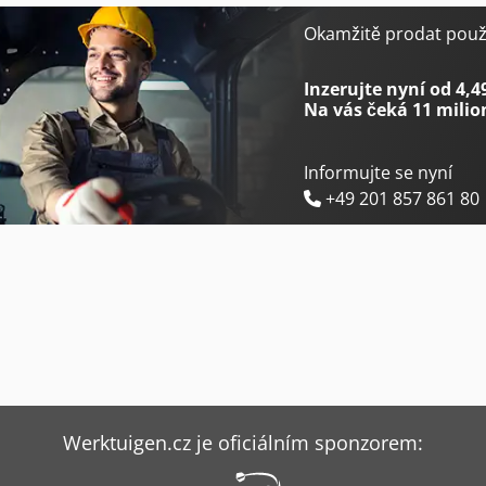
Fiat Fiorino
Opel Movano
Okamžitě prodat použi
Foodtruck
Opel Vivaro
Inzerujte nyní od 4,4
Na vás čeká
11 milio
Informujte se nyní
+49 201 857 861 80
Werktuigen.cz je oficiálním sponzorem: