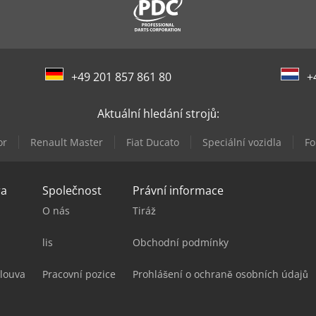
+49 201 857 861 80
+
Aktuální hledání strojů:
or
Renault Master
Fiat Ducato
Speciální vozidla
Fo
ra
Společnost
Právní informace
O nás
Tiráž
lis
Obchodní podmínky
louva
Pracovní pozice
Prohlášení o ochraně osobních údajů