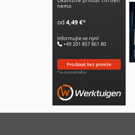
Okamžitě prodat citroen
nemo
od
4,49 €
*
Informujte se nyní
+49 201 857 861 80
prodávat bez provize
*za inzerát/měsíc