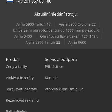
+49 201 857 861 80
Aktuální hledání strojů:
Agria 5900 Taifun 18
Agria 5900 Cyclone 22
Univerzální obráběcí centra od 1000 mm pojezdu X
Agria 3400
Ohraňovací lisy s tlakem 120–149 t
Agria 5900 Taifun 22
Agria 9600
Prodat
Servis a podpora
Ceny a tarify
Přihlásit se
Podávat inzeráty
Kontakt
Spravovat inzeráty
Vzorová kupní smlouva
Rezervovat reklamu
Pečeť důvěry