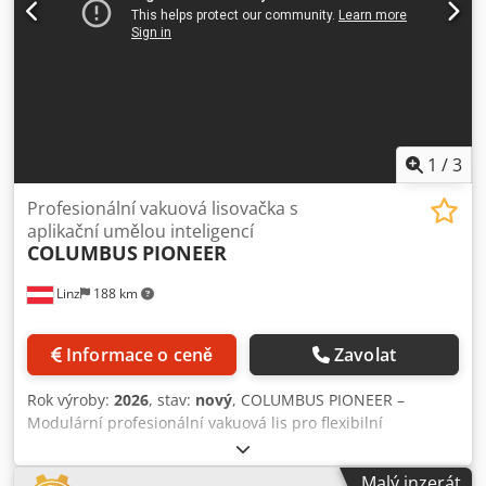
1
/
3
Profesionální vakuová lisovačka s
aplikační umělou inteligencí
COLUMBUS
PIONEER
Linz
188 km
Informace o ceně
Zavolat
Rok výroby:
2026
, stav:
nový
, COLUMBUS PIONEER –
Modulární profesionální vakuová lis pro flexibilní
truhlářství Více možností. Více aplikací. Větší jistota do
budoucna. COLUMBUS Pioneer není jen vakuový lis, ale
Malý inzerát