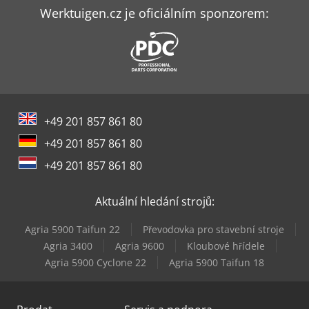
Holz-Her Tectra 6120 Power
Werktuigen.cz je oficiálním sponzorem:
Holz-Her Zentrex 6215 Power
Holzkraft Hbs 533
Holzkraft Vps 2241 Vr Ed
+49 201 857 861 80
Holzkraft Vps 2251 Vr Ed
+49 201 857 861 80
Masterwood Project 385
+49 201 857 861 80
Mz Project Pluris
Aktuální hledání strojů:
Panhans 680/200
Agria 5900 Taifun 22
Převodovka pro stavební stroje
Pilous Pásové Pily
Agria 3400
Agria 9600
Kloubové hřídele
Agria 5900 Cyclone 22
Agria 5900 Taifun 18
Scm Profiset 40