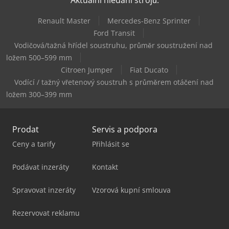
Dürkopp Adler 967-100180
Renault Master
Mercedes-Benz Sprinter
Kami Dkm 410L
Ford Transit
Vodičová/tažná hřídel soustruhu, průměr soustružení nad
Scherer Feinbau Vdz 220 / Ds
ložem 500–599 mm
Citroen Jumper
Fiat Ducato
Vodící / tažný vřetenový soustruh s průměrem otáčení nad
ložem 300–399 mm
Prodat
Servis a podpora
Ceny a tarify
Přihlásit se
Podávat inzeráty
Kontakt
Spravovat inzeráty
Vzorová kupní smlouva
Rezervovat reklamu