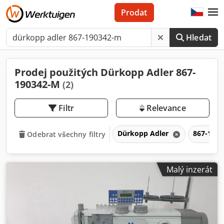
Prodat
Hledat
Prodej použitých Dürkopp Adler 867-
190342-M
(2)
Filtr
Relevance
Dürkopp Adler
867-190
Odebrat všechny filtry
Malý inzerát