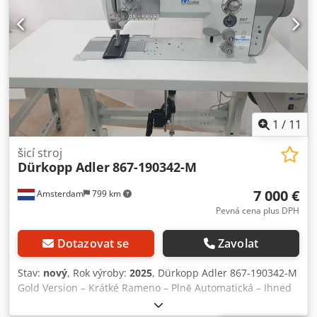
1
/
11
šicí stroj
Dürkopp Adler
867-190342-M
7 000 €
Amsterdam
799 km
Pevná cena plus DPH
Dotazovat se
Zavolat
Stav:
nový
, Rok výroby:
2025
, Dürkopp Adler 867-190342-M
Gold Version – Krátké Rameno – Plně Automatická – Ihned
K Dispozici Ze Skladu – 7 000 € bez DPH Na prodej: zcela