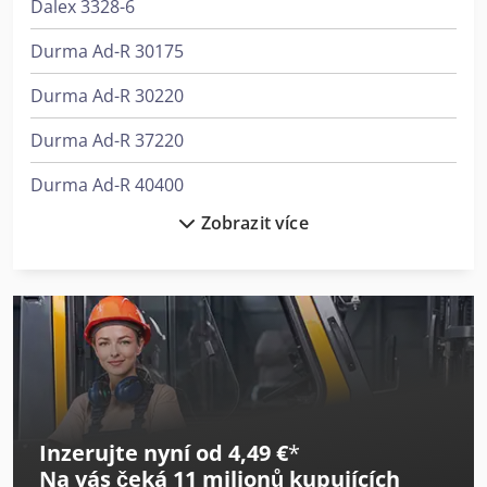
Dalex 3328-6
kontaktovat. Codpfx Aswi Ixajhisha Klíčová slova:
průmyslový šicí stroj na prodej průmyslové šicí stroje
Durma Ad-R 30175
velkoobchod dodavatel šicích strojů profesionální šicí
stroje průmyslový šicí stroj použitý průmyslový šicí stroj šicí
Durma Ad-R 30220
stroje pro firmy
Durma Ad-R 37220
Durma Ad-R 40400
Zobrazit více
Durma Ad-S 2060
Durma Ad-S 30135
Durma Ad-S 30175
Durma Ad-S 30320
Durma Ad-S 40220
Inzerujte nyní od 4,49 €
*
Durma Ad-S 40320
Na vás čeká
11 milionů kupujících