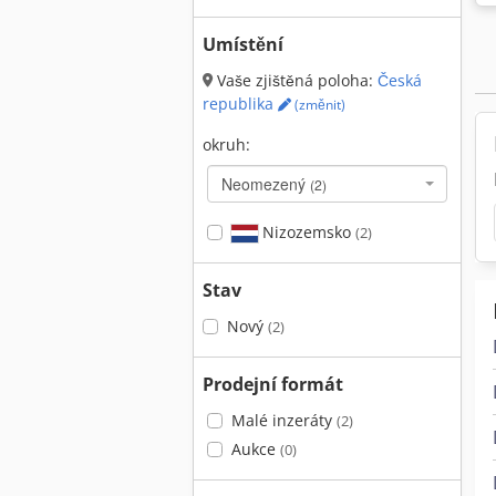
Umístění
Vaše zjištěná poloha:
Česká
republika
(změnit)
okruh:
Neomezený
(2)
Nizozemsko
(2)
Stav
Nový
(2)
Prodejní formát
Malé inzeráty
(2)
Aukce
(0)