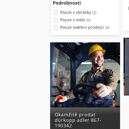
Podrobnosti
Pouze s obrázky
(2)
Pouze s videi
(0)
Pouze ověření prodejci
(0)
Okamžitě prodat
dürkopp adler 867-
190342