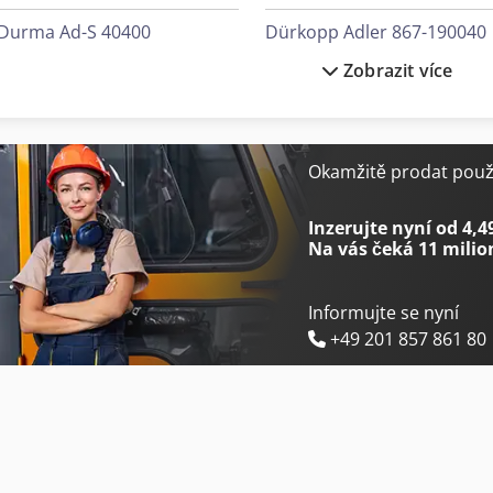
Durma Ad-S 40400
Dürkopp Adler 867-190040
Zobrazit více
Durma Ad-S 40600
Dürkopp Adler 867-190142
Durma Ad-S 60400
Dürkopp Adler 867-190322
Durma Ad-S 60600
Dürkopp Adler 867-190322
Okamžitě prodat použi
Durma Ad-Servo 30175
Dürkopp Adler 867-190342
Inzerujte nyní od 4,4
Na vás čeká
11 milio
Informujte se nyní
+49 201 857 861 80