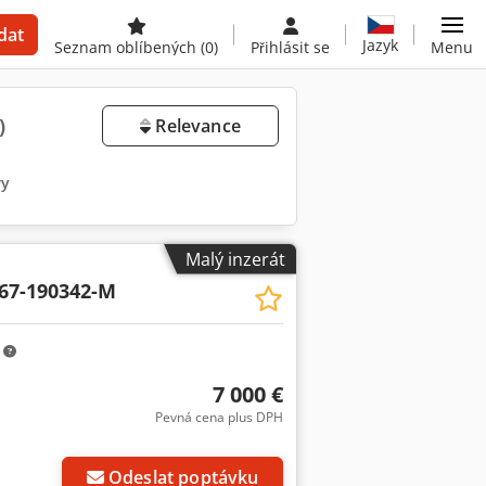
dat
Jazyk
Seznam oblíbených
(0)
Přihlásit se
Menu
)
Relevance
ry
Malý inzerát
67-190342-M
m
7 000 €
Pevná cena plus DPH
Odeslat poptávku