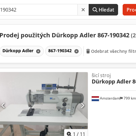
Hledat
Pro
Prodej použitých Dürkopp Adler 867-190342
(2
Dürkopp Adler
867-190342
Odebrat všechny filt
šicí stroj
Dürkopp Adler
8
Amsterdam
799 k
1
/
11