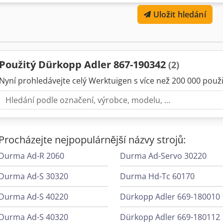
kožené výrobky ✔ Dvojitě nastavitelná délka stehu pro maximální př
Uložit hledání
motorem M-TYPE s přímým pohonem – tichý, výkonný a energeticky ú
elektronické ruční kolo pro maximální kontrolu ✔ Trojitý transport (
dokonalé vedení materiálu ✔ Prémiová německá kvalita značky Dür
nasazení v dílně nebo výrobě Limitovaná nabídka – platí pouze do 
prodej: 16 500 € bez DPH Kdo dřív přijde, ten dřív bere – ihned k o
Použitý Dürkopp Adler 867-190342
(2)
informace nebo domluvení prohlídky nás neváhejte kontaktovat. Klíč
prodej průmyslové šicí stroje velkoobchod dodavatel šicích strojů pro
Nyní prohledávejte celý Werktuigen s více než 200 000 použit
stroj použitý průmyslový šicí stroj šicí stroje pro firmy
Procházejte nejpopulárnější názvy strojů:
Durma Ad-R 2060
Durma Ad-Servo 30220
Durma Ad-S 30320
Durma Hd-Tc 60170
Durma Ad-S 40220
Dürkopp Adler 669-180010
Durma Ad-S 40320
Dürkopp Adler 669-180112