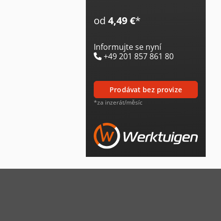
od
4,49 €
*
Informujte se nyní
+49 201 857 861 80
prodávat bez provize
*za inzerát/měsíc