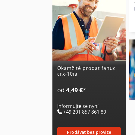
Okamžitě prodat fanuc
crx-10ia
od
4,49 €
*
Informujte se nyní
+49 201 857 861 80
prodávat bez provize