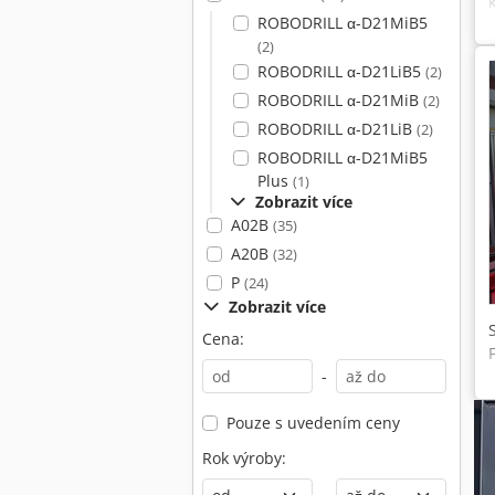
ROBODRILL α-D21MiB5
(2)
ROBODRILL α-D21LiB5
(2)
ROBODRILL α-D21MiB
(2)
ROBODRILL α-D21LiB
(2)
ROBODRILL α-D21MiB5
Plus
(1)
Zobrazit více
A02B
(35)
A20B
(32)
P
(24)
Zobrazit více
Cena:
-
Pouze s uvedením ceny
Rok výroby: