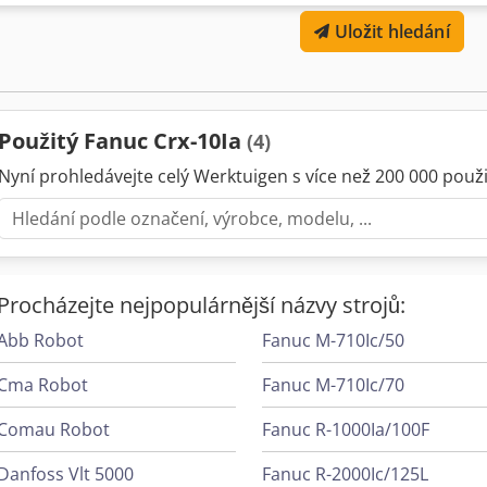
napájecího napětí: 100-120 / 200-240 V Máte-li jakékoli dotazy nebo 
Uložit hledání
neváhejte nás kontaktovat telefonicky nebo e-mailem.
Použitý Fanuc Crx-10Ia
(4)
Nyní prohledávejte celý Werktuigen s více než 200 000 použit
Procházejte nejpopulárnější názvy strojů:
Abb Robot
Fanuc M-710Ic/50
Cma Robot
Fanuc M-710Ic/70
Comau Robot
Fanuc R-1000Ia/100F
Danfoss Vlt 5000
Fanuc R-2000Ic/125L