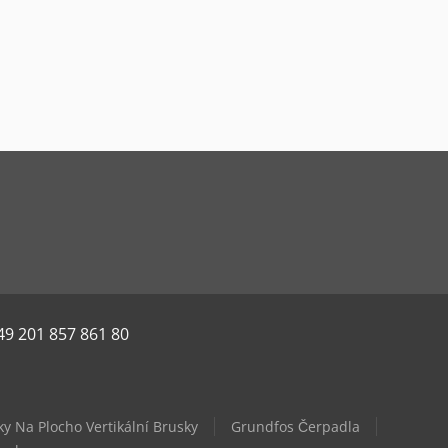
49 201 857 861 80
y Na Plocho Vertikální Brusky
Grundfos Čerpadla