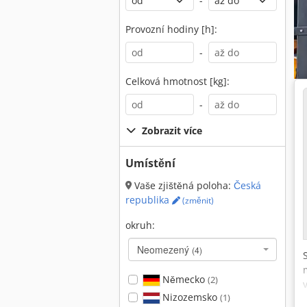
-
Provozní hodiny [h]:
-
Celková hmotnost [kg]:
-
Zobrazit více
Umístění
Vaše zjištěná poloha:
Česká
republika
(změnit)
okruh:
Neomezený
(4)
Německo
(2)
Nizozemsko
(1)