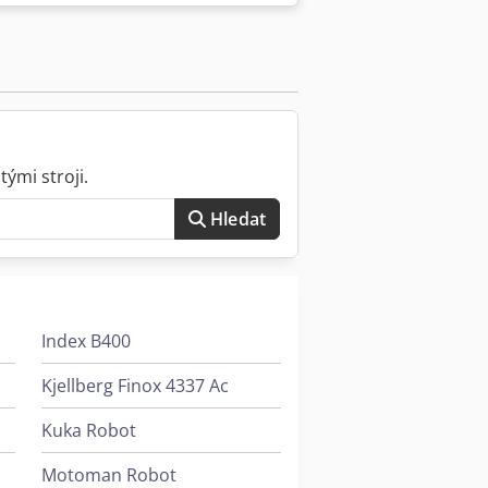
potřebujete-li další informace,
ými stroji.
Hledat
Index B400
Kjellberg Finox 4337 Ac
Kuka Robot
Motoman Robot