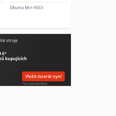
Okuma Mcr-A5Cii
Stäubli Robot
Yaskawa Robot
té stroje
9 €
*
nů kupujících
Vložit inzerát nyní
*za inzerát/měsíc