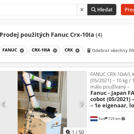
Hledat
Pro
Prodej použitých Fanuc Crx-10Ia
(4)
FANUC
CRX-10iA
CRX
Odebrat všechny fil
FANUC CRX-10iA/L k
(05/2021) – 10 kg / 
málo používaný –
Fanuc - Japan
FA
cobot (05/2021) 
– 1e eigenaar, l
Son
729 km
1
/
50