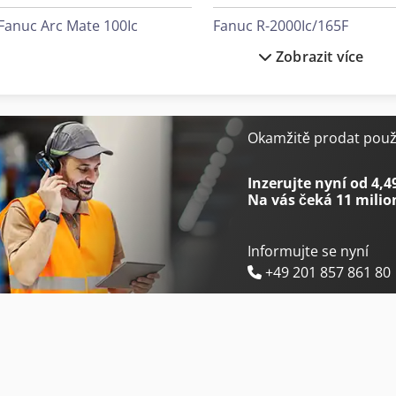
Fanuc Arc Mate 100Ic
Fanuc R-2000Ic/165F
Zobrazit více
Fanuc Arc Mate 120Id
Fanuc R-2000Ic/210F
Fanuc Lr Mate 200Id
Fanuc Robot
Fanuc M-20Ia
Gildemeister Ctx 210
Okamžitě prodat použi
Fanuc M-20Ia/20M
Igm Robot
Inzerujte nyní od 4,4
Na vás čeká
11 milio
Informujte se nyní
+49 201 857 861 80