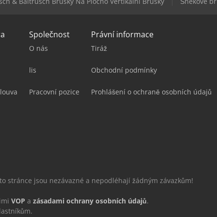
sch & Baltrusch Brusky Na Plocho Vertikální Brusky
Šnekové br
ra
Společnost
Právní informace
O nás
Tiráž
lis
Obchodní podmínky
louva
Pracovní pozice
Prohlášení o ochraně osobních údajů
éto stránce jsou nezávazné a nepodléhají žádným závazkům!
šimi
VOP
a
zásadami ochrany osobních údajů
.
lastníkům.