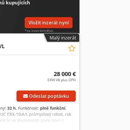
nů kupujících
Vložit inzerát nyní
*za inzerát/měsíc
Malý inzerát
/L
28 000 €
EXW VB plus DPH
Odeslat poptávku
iny:
32 h
, Funkčnost:
plně funkční
,
NUC CRX-10iA/L průmyslový robot, rok
že je ve skutečnosti zcela nový z
Dsdpfx Abex Upikjkokr Rozsah