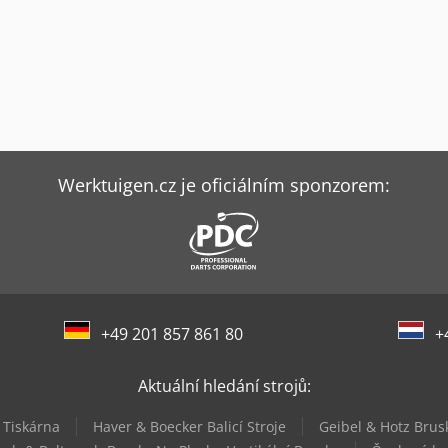
Werktuigen.cz je oficiálním sponzorem:
+49 201 857 861 80
+
Aktuální hledání strojů:
 Tiskárna
Haver & Boecker Balicí Stroje
Geibel & Hotz Brusk