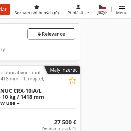
dat
Jazyk
Seznam oblíbených
(0)
Přihlásit se
Menu
Relevance
try
Malý inzerát
olaborativní robot
1418 mm – 1. majitel,
NUC CRX-10iA/L
– 10 kg / 1418 mm
ow use –
27 500 €
Pevná cena plus DPH