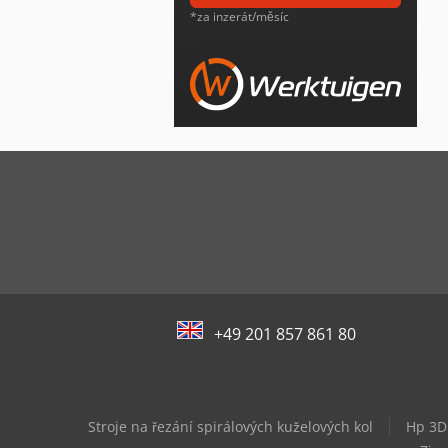
*za inzerát/měsíc
+49 201 857 861 80
Stroje na řezání spirálových kuželových kol
Hp 3D