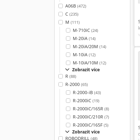
A06B
(472)
C
(235)
M
(111)
M-710iC
(24)
M-20iA
(14)
M-20iA/20M
(14)
M-10iA
(12)
M-10iA/10M
(12)
Zobrazit více
R
(88)
R-2000
(65)
R-2000-iB
(43)
R-2000iC
(19)
R-2000iC/165R
(8)
R-2000iC/210R
(7)
R-2000iC/165F
(5)
Zobrazit více
ROBODRILL
(48)