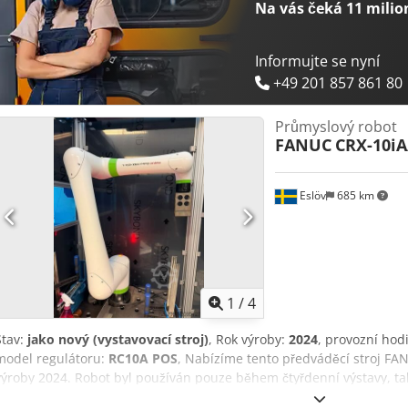
Na vás čeká
11 milio
Informujte se nyní
+49 201 857 861 80
Průmyslový robot
FANUC
CRX-10iA
Eslöv
685 km
1
/
4
Stav:
jako nový (vystavovací stroj)
, Rok výroby:
2024
, provozní hod
model regulátoru:
RC10A POS
, Nabízíme tento předváděcí stroj FA
výroby 2024. Robot byl používán pouze během čtyřdenní výstavy, tak
výroby. Sériové číslo: YS76252-003 Typ řídicí jednotky: RC10A POS 