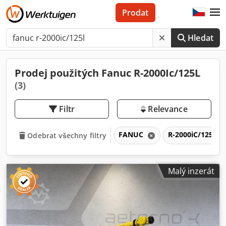
Prodat
Hledat
Prodej použitých Fanuc R-2000Ic/125L
(3)
Filtr
Relevance
FANUC
R-2000iC/125L
Odebrat všechny filtry
Malý inzerát