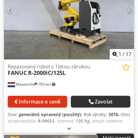
1
/
17
Repasovaný robot s 1letou zárukou
FANUC
R-2000iC/125L
Maastricht
703 km
Informace o ceně
Zavolat
Stav:
generálně opravený (použitý)
, Rok výroby:
2016
, číslo
stroje/vozidla:
R-00653
, nosnost:
125 kg
, dosah ramene:
3 100 mm
, výrobce řídicích jednotek:
R-30iB B-Size
,
výrobce ovládacích panelů:
A05B-2255-C101#EGN
,