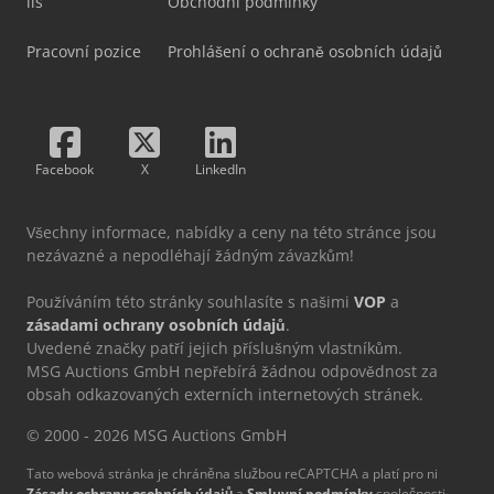
lis
Obchodní podmínky
Pracovní pozice
Prohlášení o ochraně osobních údajů
Facebook
X
LinkedIn
Všechny informace, nabídky a ceny na této stránce jsou
nezávazné a nepodléhají žádným závazkům!
Používáním této stránky souhlasíte s našimi
VOP
a
zásadami ochrany osobních údajů
.
Uvedené značky patří jejich příslušným vlastníkům.
MSG Auctions GmbH nepřebírá žádnou odpovědnost za
obsah odkazovaných externích internetových stránek.
© 2000 - 2026 MSG Auctions GmbH
Tato webová stránka je chráněna službou reCAPTCHA a platí pro ni
Zásady ochrany osobních údajů
a
Smluvní podmínky
společnosti