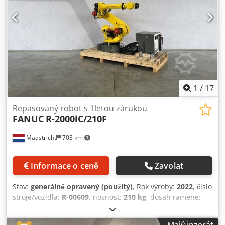
1
/
17
Repasovaný robot s 1letou zárukou
FANUC
R-2000iC/210F
Maastricht
703 km
Informace o ceně
Zavolat
Stav:
generálně opravený (použitý)
, Rok výroby:
2022
, číslo
stroje/vozidla:
R-00609
, nosnost:
210 kg
, dosah ramene:
2 655 mm
, výrobce řídicích jednotek:
R-30iB Plus A-size
,
výrobce ovládacích panelů:
A05B-2255-C101#EGN
,