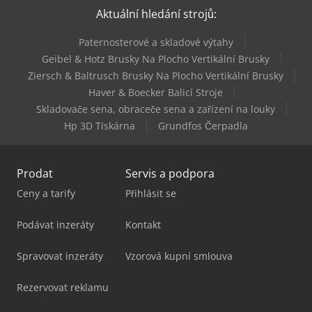
Aktuální hledání strojů:
Schmersal Azm 161Cc-12/12Rka-024
Paternosterové a skladové výtahy
Schmersal Azm 161Sk-12/12Rk-024
Geibel & Hotz Brusky Na Plocho Vertikální Brusky
Ziersch & Baltrusch Brusky Na Plocho Vertikální Brusky
Yaskawa Robot
Haver & Boecker Balicí Stroje
Skladovače sena, obraceče sena a zařízení na louky
Hp 3D Tiskárna
Grundfos Čerpadla
Prodat
Servis a podpora
Ceny a tarify
Přihlásit se
Podávat inzeráty
Kontakt
Spravovat inzeráty
Vzorová kupní smlouva
Rezervovat reklamu