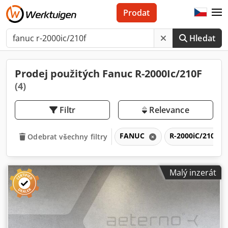
Prodat
Hledat
Prodej použitých Fanuc R-2000Ic/210F
(4)
Filtr
Relevance
FANUC
R-2000iC/210F
Odebrat všechny filtry
Malý inzerát