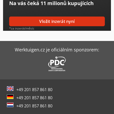
Na vás čeká
11 milionů kupujících
Fanuc R-1000Ia/100F
Fanuc R-2000Ic/125L
Vložit inzerát nyní
Fanuc R-2000Ic/165F
*za inzerát/měsíc
Fanuc Robot
Gildemeister Ctx 210
Werktuigen.cz je oficiálním sponzorem:
Index B400
Index R200
Kjellberg Finox 4337 Ac
+49 201 857 861 80
Komatsu Pc210Lc-10
+49 201 857 861 80
Kuka Robot
+49 201 857 861 80
Motoman Robot