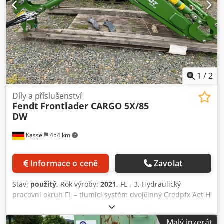
1
/
2
Díly a příslušenství
Fendt
Frontlader CARGO 5X/85
DW
Kassel
454 km
Informace o ceně
Zavolat
Stav:
použitý
, Rok výroby:
2021
, FL - 3. Hydraulický
pracovní okruh FL – tlumicí systém dvojčinný Credpfx Aet H
H Uxsg Eef
Malý inzerát