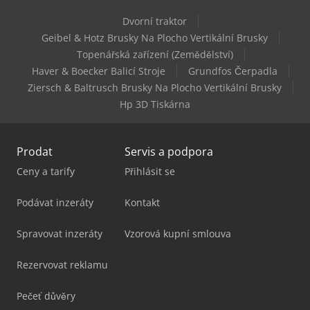
Dvorní traktor
Kubota U10-5
Geibel & Hotz Brusky Na Plocho Vertikální Brusky
Topenářská zařízení (Zemědělství)
Vw T 5
Haver & Boecker Balicí Stroje
Grundfos Čerpadla
Ziersch & Baltrusch Brusky Na Plocho Vertikální Brusky
Hp 3D Tiskárna
Prodat
Servis a podpora
Ceny a tarify
Přihlásit se
Podávat inzeráty
Kontakt
Spravovat inzeráty
Vzorová kupní smlouva
Rezervovat reklamu
Pečeť důvěry