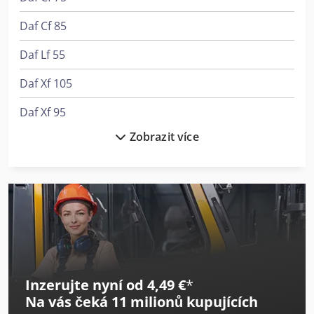
Daf Cf 85
Daf Lf 55
Daf Xf 105
Daf Xf 95
Zobrazit více
Fendt 210 Vario
Fendt 211 Vario
Fendt 516 Vario
Fendt 718 Vario
Fendt 724 Vario
Inzerujte nyní od 4,49 €
*
Fendt 826 Vario
Na vás čeká
11 milionů kupujících
Fendt 828 Vario