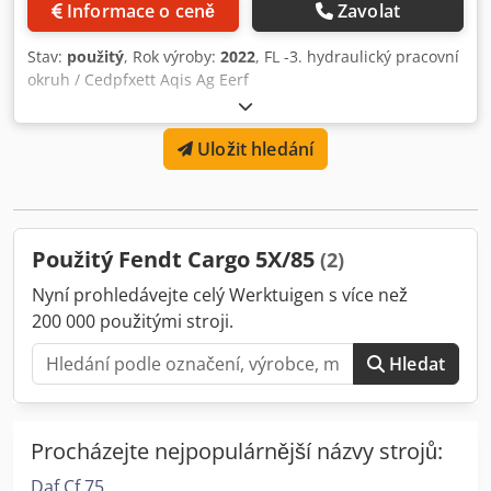
Informace o ceně
Zavolat
Stav:
použitý
, Rok výroby:
2022
, FL -3. hydraulický pracovní
okruh / Cedpfxett Aqis Ag Eerf
Uložit hledání
Použitý Fendt Cargo 5X/85
(2)
Nyní prohledávejte celý Werktuigen s více než
200 000 použitými stroji.
Hledat
Procházejte nejpopulárnější názvy strojů:
Daf Cf 75