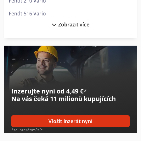
Fendt 210 Vario
Fendt 516 Vario
Zobrazit více
Fendt 718 Vario
Fendt 724 Vario
Fendt 826 Vario
Fendt 828 Vario
Fendt 936 Vario
Inzerujte nyní od 4,49 €
*
Fendt 942 Vario
Na vás čeká
11 milionů kupujících
Fendt Cargo 5X/85
Fendt Farmer
Vložit inzerát nyní
Fendt Former 14055 Pro
*za inzerát/měsíc