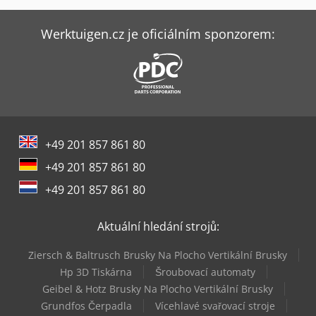
Fendt Ideal 10T
Fendt Lotus 770
Werktuigen.cz je oficiálním sponzorem:
Fendt Rotana 130 F
Fendt Rotana 130 F Xtra
Fendt Tigo 60 Mr Profi
+49 201 857 861 80
Haas Vf-4
+49 201 857 861 80
Jcb 540-180
+49 201 857 861 80
Kuhn Gf 8700
Aktuální hledání strojů:
Kuhn Pluh
Ziersch & Baltrusch Brusky Na Plocho Vertikální Brusky
Mercedes-Benz Vario
Hp 3D Tiskárna
Šroubovací automaty
Geibel & Hotz Brusky Na Plocho Vertikální Brusky
Volvo Fh 400
Grundfos Čerpadla
Vícehlavé svařovací stroje