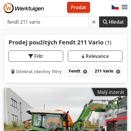
Prodat
Hledat
Prodej použitých Fendt 211 Vario
(1)
Filtr
Relevance
Fendt
211 Vario
V
Odebrat všechny filtry
Malý inzerát