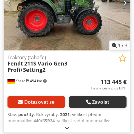
1
/
3
Traktory (tahače)
Fendt
211S Vario Gen3
Profi+Setting2
113 445 €
Kassel
454 km
Pevná cena plus DPH
Dotazovat se
Zavolat
Stav:
použitý
, Rok výroby:
2021
, velikost přední
pneumatiky:
440/65R24
, velikost zadní pneumatiky:
540/65R34
, Vybavení:
pneumatická brzda, čelní nakladač
,