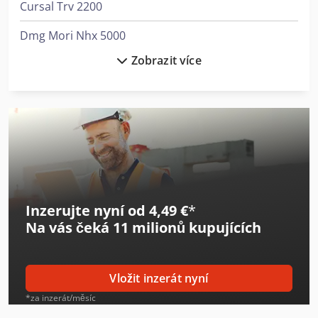
Cursal Trv 2200
Dmg Mori Nhx 5000
Zobrazit více
Faro Gage Faroarm
Favretto Md 200
Felder Rl 200
Galdabini Quasar 1200
Gildemeister Ctx 200
Inzerujte nyní od 4,49 €
*
Graule Zs 200
Na vás čeká
11 milionů kupujících
Graule Zs 200 N
Homag Drillteq V-200
Vložit inzerát nyní
Laska Me 2000
*za inzerát/měsíc