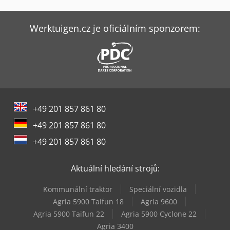
Lievers Hal 200
Mazak Hqr-200Msy
Werktuigen.cz je oficiálním sponzorem:
Mazak Hqr-250Msy
Mazak Integrex J-200
Mazak Qt-Compact 200My
+49 201 857 861 80
Mazak Quick Turn 200
+49 201 857 861 80
Mazak Quick Turn 200Ms
+49 201 857 861 80
Okuma Lb3000 Ex Ii
Aktuální hledání strojů:
Scm Sergiani Gs
Kommunální traktor
Speciální vozidla
Vollmer Cmf 200
Agria 5900 Taifun 18
Agria 9600
Agria 5900 Taifun 22
Agria 5900 Cyclone 22
Weinbrenner Gp 200
Agria 3400