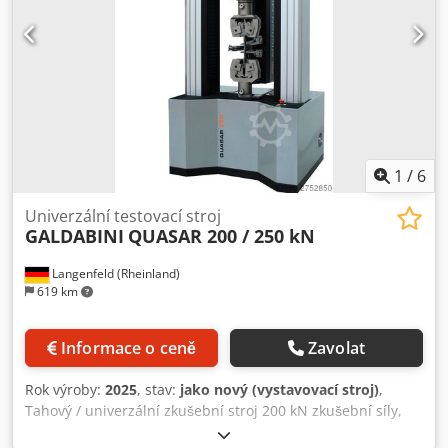
1
/
6
Univerzální testovací stroj
GALDABINI
QUASAR 200 / 250 kN
Langenfeld (Rheinland)
619 km
Informace o ceně
Zavolat
Rok výroby:
2025
, stav:
jako nový (vystavovací stroj)
,
Tahový / univerzální zkušební stroj 200 kN zkušební síly,
vynikající software WINDOWS (volně programovatelné