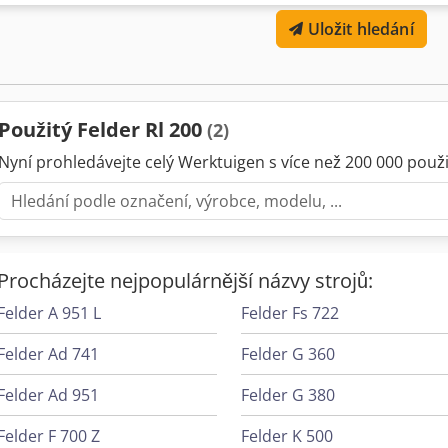
Výkon motoru: 4 kW Rozměry (d x š): 1750 x 1270 mm Hmotnost: 950
Uložit hledání
litrů Rok stavby 2016 Stav připraven k použití Codpfx Aewa Rlkjlfer
a je umístěn ve skladu Raasdorf
Použitý Felder Rl 200
(2)
Nyní prohledávejte celý Werktuigen s více než 200 000 použit
Procházejte nejpopulárnější názvy strojů:
Felder A 951 L
Felder Fs 722
Felder Ad 741
Felder G 360
Felder Ad 951
Felder G 380
Felder F 700 Z
Felder K 500