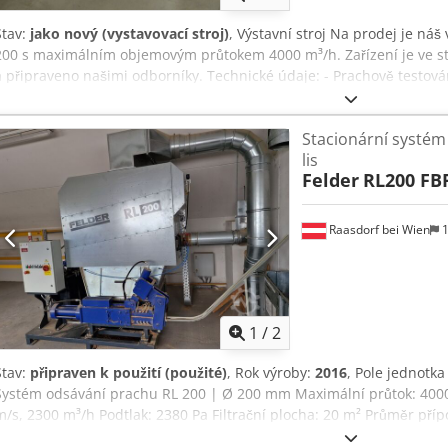
Stav:
jako nový (vystavovací stroj)
, Výstavní stroj Na prodej je náš
200 s maximálním objemovým průtokem 4000 m³/h. Zařízení je ve st
a připraveno našimi odborníky. Technické údaje: - Prachově testová
200 mm - Možnost odsávání vpravo i vlevo - Automatické oklepávání
Aoxdkzqelfjf - Max. objemový průtok 4 000 m³/h - Nejmenší půdorys 1
Stacionární systém
výroby: 2022 - Výr. číslo: 31.04.114.22 Zařízení se nachází v A-5431 
lis
otevírací doby prohlédnout. Meziprodej vyhrazen! Související pojmy: 
Felder
RL200 FB
na čistý vzduch, čistý vzduch, RL Odkaz: R-L0CE0
Raasdorf bei Wien
1
1
/
2
Stav:
připraven k použití (použité)
, Rok výroby:
2016
, Pole jednotk
Systém odsávání prachu RL 200 | Ø 200 mm Maximální průtok: 4000
m/s, 2300 m³/h Podtlak: 2380 Pa Filtrační plocha: 20 m² Průměr př
zbytkového prachu: < 0,1 mg/m3 Briketovací lis Felder 50 FBP Průmě