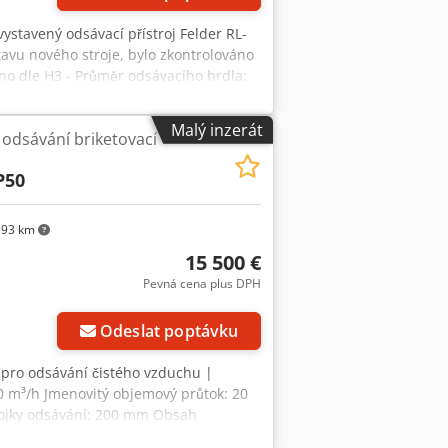
 vystavený odsávací přístroj Felder RL-
avu nového stroje, bylo zkontrolováno
no dle H3 - Průměr odsávacího hrdla:
 třísek - Ocelové oběžné kolo Credpfx
 775 x 898 x 2 005 mm (d x š x v) - Rok
Malý inzerát
 odsávání briketovací
Kuchl a lze jej kdykoliv během naší
odsávání, odsávací zařízení, přístroj
P50
93 km
15 500 €
Pevná cena plus DPH
Požádat o více
obrázků
Odeslat poptávku
a pro odsávání čistého vzduchu |
 m³/h Jmenovitý objemový průtok: 20
ípojky odsávání: 200 mm Obsah
r briket: 50 mm Průtok: 30–50 kg/h