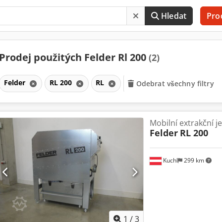
Hledat
Pro
Prodej použitých Felder Rl 200
(2)
Felder
RL 200
RL
Odebrat všechny filtry
Mobilní extrakční j
Felder
RL 200
Kuchl
299 km
1
/
3