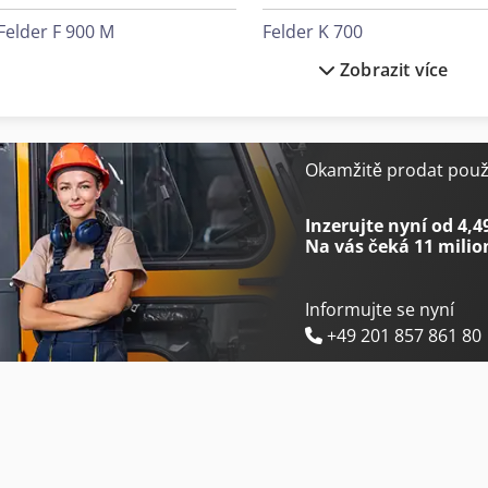
Felder F 900 M
Felder K 700
Zobrazit více
Felder F 900 Z
Felder K 700 S
Felder Fbp 60
Felder K 740 S
Felder Fd 21 Professional
Felder Kf 700
Okamžitě prodat použi
Felder Fd 250
Felder Kf 700 Professional
Inzerujte nyní od 4,4
Na vás čeká
11 milio
Informujte se nyní
+49 201 857 861 80