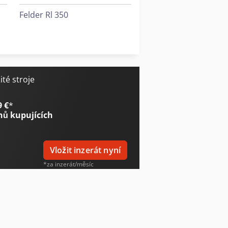
Felder Rl 350
Graule Zs 200
Graule Zs 200 N
té stroje
9 €
*
nů kupujících
Vložit inzerát nyní
*za inzerát/měsíc