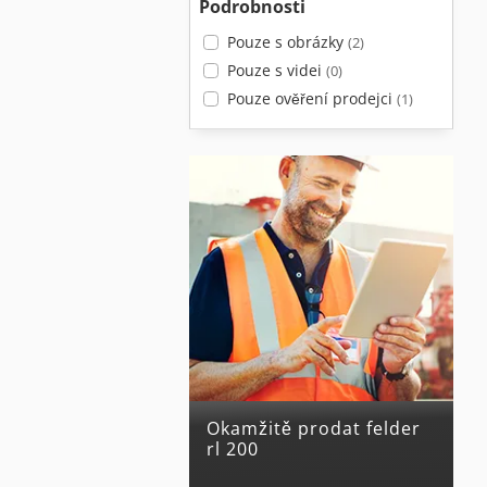
Podrobnosti
Pouze s obrázky
(2)
Pouze s videi
(0)
Pouze ověření prodejci
(1)
Okamžitě prodat felder
rl 200