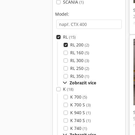
SCANIA
(1)
Model:
RL
(15)
RL 200
(2)
RL 160
(5)
RL 300
(3)
RL 250
(2)
RL 350
(1)
Zobrazit více
K
(18)
K 700
(5)
K 700 S
(3)
K 940 S
(1)
K 740 S
(1)
K 740
(1)
Zobrazit více