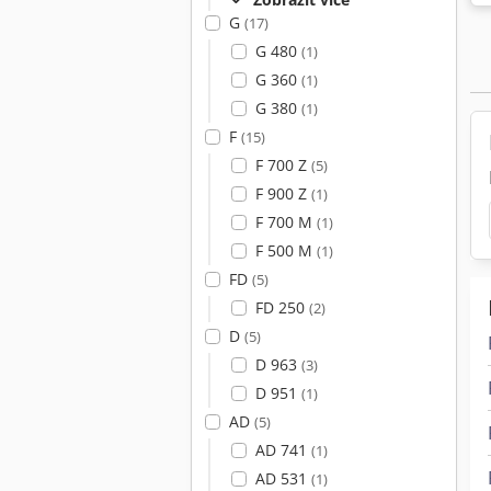
G
(17)
G 480
(1)
G 360
(1)
G 380
(1)
F
(15)
F 700 Z
(5)
F 900 Z
(1)
F 700 M
(1)
F 500 M
(1)
FD
(5)
FD 250
(2)
D
(5)
D 963
(3)
D 951
(1)
AD
(5)
AD 741
(1)
AD 531
(1)