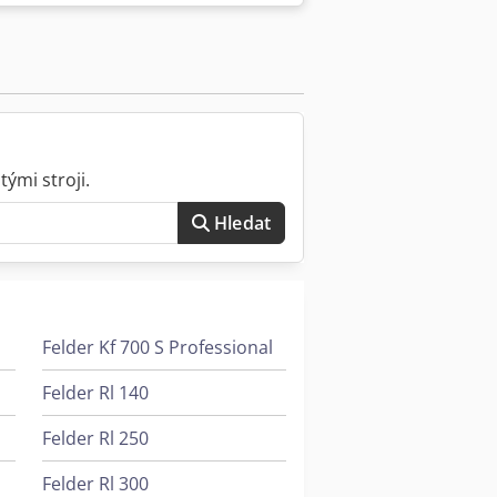
 kg Objem hydraulického oleje: 125
f Cena 15500,- Systém je již demontován
ými stroji.
Hledat
Felder Kf 700 S Professional
Felder Rl 140
Felder Rl 250
Felder Rl 300