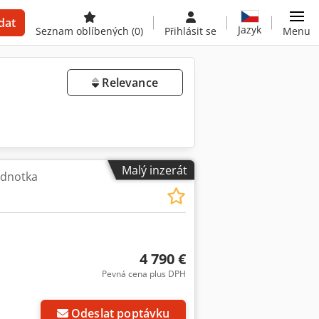
dat
Jazyk
Seznam oblíbených
(0)
Přihlásit se
Menu
Relevance
Malý inzerát
ednotka
4 790 €
Pevná cena plus DPH
Odeslat poptávku