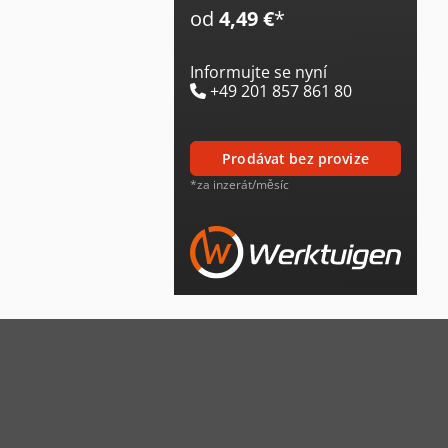
od
4,49 €
*
Informujte se nyní
+49 201 857 861 80
prodávat bez provize
*za inzerát/měsíc