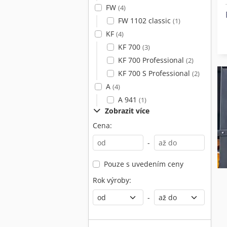
FW
(4)
FW 1102 classic
(1)
KF
(4)
KF 700
(3)
KF 700 Professional
(2)
KF 700 S Professional
(2)
A
(4)
A 941
(1)
Zobrazit více
Cena:
-
Pouze s uvedením ceny
Rok výroby:
-