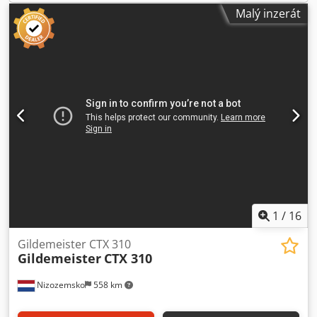
možná. Dodpfjv Dkb Isx Apyeck
Malý inzerát
1
/
16
Gildemeister CTX 310
Gildemeister
CTX 310
Nizozemsko
558 km