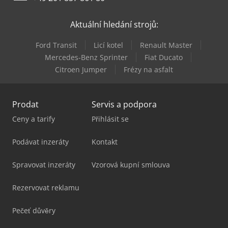
Gildemeister Nef Plus 500
Aktuální hledání strojů:
Gildemeister Sprint 65 Linear
Ford Transit
Licí kotel
Renault Master
Gildemeister Twin 42
Mercedes-Benz Sprinter
Fiat Ducato
Citroen Jumper
Frézy na asfalt
Gildemeister Twin 65
Prodat
Servis a podpora
Ceny a tarify
Přihlásit se
Podávat inzeráty
Kontakt
Spravovat inzeráty
Vzorová kupní smlouva
Rezervovat reklamu
Pečeť důvěry