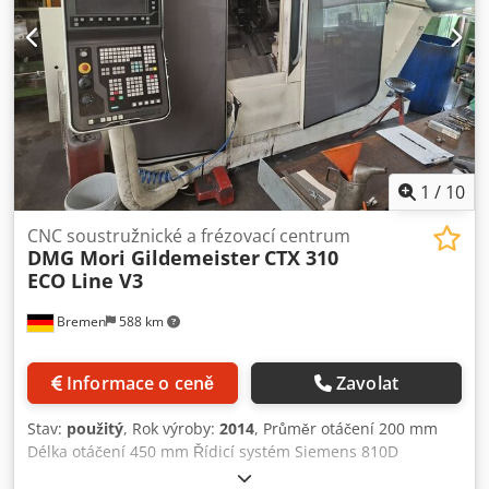
1
/
10
CNC soustružnické a frézovací centrum
DMG Mori Gildemeister
CTX 310
ECO Line V3
Bremen
588 km
Informace o ceně
Zavolat
Stav:
použitý
, Rok výroby:
2014
, Průměr otáčení 200 mm
Délka otáčení 450 mm Řídicí systém Siemens 810D
ShopTurn Průměr otvoru vřetene 51 mm Počet řízených os