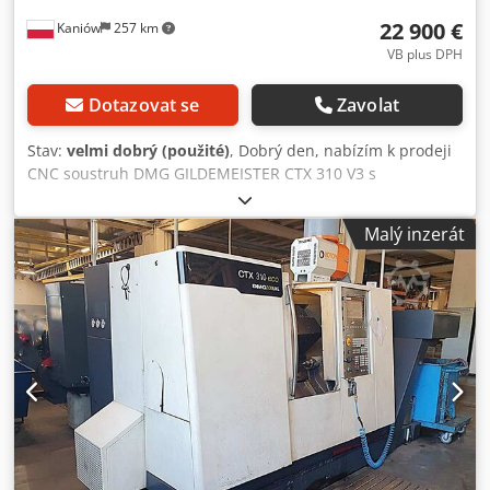
22 900 €
Kaniów
257 km
VB plus DPH
Dotazovat se
Zavolat
Stav:
velmi dobrý (použité)
, Dobrý den, nabízím k prodeji
CNC soustruh DMG GILDEMEISTER CTX 310 V3 s
poháněnými nástroji. STAV TECHNICKÝ A VIZUÁLNÍ: Velmi
dobrý Typ: CNC soustruh Výrobce: GILDEMEISTER Model:
Malý inzerát
CTX 310 V3 Řídicí systém: Heidenhain Data Pilot 4290 Země
výroby: Německo Rok výroby: 2003 - Počet provozních
hodin stroje: 9144 hod. Parametry stroje: - Revolverová
hlava: 12 pozic pro VDI-30 držáky + TurnPlus adaptér -
Maximální otáčky: 5000 ot./min. - osa C - Poháněné
nástroje - Hydraulický koník - Průchozí vřeteno - Max.
průměr soustružení osa X: 190 mm - Max. délka
soustružení osa Z: 455 mm - Chladicí systém - Hydraulické
tříčelisťové sklíčidlo SMW AutoBlock - Průchozí otvor
vřetena Ø 50 mm - Dopravník třísek - Kompletní
programovací manuál - Mechanická a elektrická