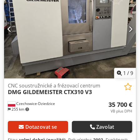
funkční, má však drobné závady.
1
/
9
CNC soustružnické a frézovací centrum
DMG GILDEMEISTER
CTX310 V3
35 700 €
Czechowice-Dziedzice
255 km
VB plus DPH
Dotazovat se
Zavolat
Stav:
velmi dobrý (použité)
, Rok výroby:
2003
, Funkčnost: