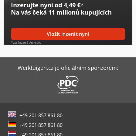
Inzerujte nyní od 4,49 €
*
Gildemeister Ctx 500
Na vás čeká
11 milionů kupujících
Gildemeister Ctx Alpha 300
Gildemeister Gac 42
Vložit inzerát nyní
Gildemeister Mf Sprint 65
*za inzerát/měsíc
Gildemeister Mf Twin 65
Gildemeister Nef 320
Werktuigen.cz je oficiálním sponzorem:
Gildemeister Nef 320 K
Gildemeister Nef 400
Gildemeister Nef 520
+49 201 857 861 80
Gildemeister Nef 600
+49 201 857 861 80
Gildemeister Nef 710
+49 201 857 861 80