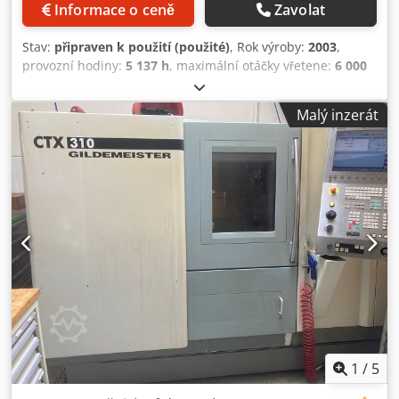
Informace o ceně
Zavolat
Stav:
připraven k použití (použité)
, Rok výroby:
2003
,
provozní hodiny:
5 137 h
, maximální otáčky vřetene:
6 000
ot./min
, pojezdová dráha osy X:
202 mm
, pojezd osy Z:
450
mm
, výkon vřetenového motoru:
12 000 W
, celková výška:
Malý inzerát
1 730 mm
, celková šířka:
1 563 mm
, celková hmotnost:
3 500 kg
, výrobce řídicích jednotek:
SIEMENS
, model
regulátoru:
Sinumerik 840D powerline
, maximální délka
produktu:
4 000 mm
, počet os:
3
, Tento tříosý stroj
Gildemeister CTX 310 byl vyroben v roce 2003. Má
maximální průměr soustružení 246 mm a délku
soustružení 445 mm. Stroj je vybaven vřetenem o výkonu
12 kW a maximálními otáčkami vřetena 6000 ot/min. Pokud
chcete získat kvalitní soustružnické schopnosti, zvažte
horizontální soustruh Gildemeister CTX 310, který máme
na prodej. Kontaktujte nás pro další podrobnosti. •
Dostupnost: 2 jednotky k dispozici • Vřeteno • Nos: FL 140
h5 • Maximální točivý moment: 115 Nm (153 Nm při 40%
S6) • Bore: 69 mm Dedpfeympcaox Apysck • Průměr
1
/
5
sklíčidla: 170 mm (volitelně 210 mm) • Kapacita tyče: Ø 50