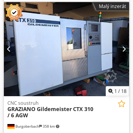
3 Rozsah otáček 0–5 000 ot./min Výkon pohonu 16,5 / 11 kW
Malý inzerát
Rychlost posuvu 30 m/min Počet nástrojových držáků v
revolverové hlavě 12 VDI 30 z toho poháněných stanic 6
Otáčky poháněných nástrojů 4500 ot./min Výkon pohonu u
poháněného nástroje 8,4 kW Luneta Ano Hmotnost 3,2 t
Rozměry (d x š x v) 4,4 x 2,05 x 1,8 m CNC soustruh s
poháněnými nástroji Pouze 3950 provozních hodin vřetene!
Příslušenství: - Odstraňovač třísek - Tříčelisťové sklíčidlo
Kitagawa, průměr 210 mm - Různé nástrojové držáky VDI
30 - 1 + 1 poháněný nástrojový držák - Luneta s
automatickým posuvem - DMG SLIMline a ShopTurn -
Signalizační lampa - Měřicí rameno nástrojů -
Programovatelná luneta Dcedpfozr Rntsx Apyok
1
/
18
CNC soustruh
GRAZIANO Gildemeister
CTX 310
/ 6 AGW
Burgoberbach
358 km