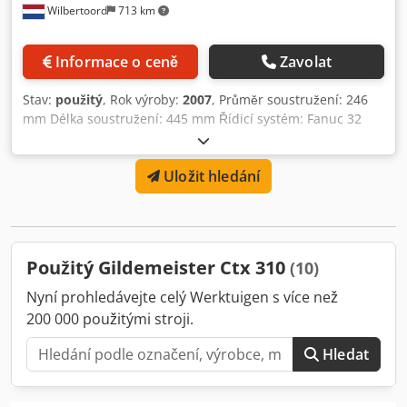
Wilbertoord
713 km
Informace o ceně
Zavolat
Stav:
použitý
, Rok výroby:
2007
, Průměr soustružení: 246
mm Délka soustružení: 445 mm Řídicí systém: Fanuc 32
Dcodpsxuv R Ssfx Apyok Hmotnost stroje: cca 4250 kg
Uložit hledání
Použitý Gildemeister Ctx 310
(10)
Nyní prohledávejte celý Werktuigen s více než
200 000 použitými stroji.
Hledat