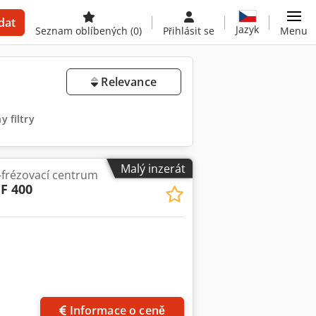
dat
Jazyk
Seznam oblíbených
(0)
Přihlásit se
Menu
Relevance
 filtry
Malý inzerát
-frézovací centrum
F 400
Informace o ceně