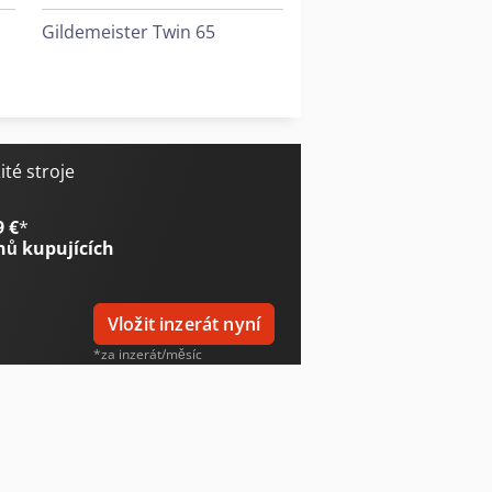
Gildemeister Twin 65
Haas Ec-400
Hermle C 400
té stroje
9 €
*
nů kupujících
Vložit inzerát nyní
*za inzerát/měsíc