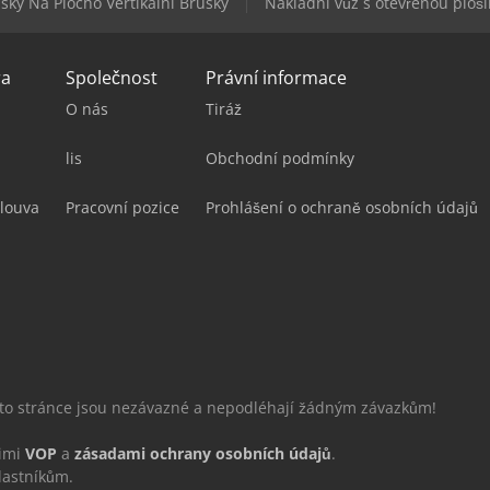
sky Na Plocho Vertikální Brusky
Nákladní vůz s otevřenou ploš
ra
Společnost
Právní informace
O nás
Tiráž
lis
Obchodní podmínky
louva
Pracovní pozice
Prohlášení o ochraně osobních údajů
éto stránce jsou nezávazné a nepodléhají žádným závazkům!
šimi
VOP
a
zásadami ochrany osobních údajů
.
lastníkům.