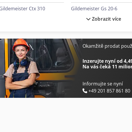
Gildemeister Ctx 310
Gildemeister Gs 20-6
Zobrazit více
Gildemeister Ctx 310 V3
Gildemeister Mf Sprint 65
Gildemeister Ctx 320 Linear V5
Gildemeister Mf Twin 65
Gildemeister Ctx 400
Gildemeister Nef 320
Okamžitě prodat použi
Gildemeister Ctx 420 Linear
Gildemeister Nef 600
Inzerujte nyní od 4,4
Na vás čeká
11 milio
Informujte se nyní
+49 201 857 861 80