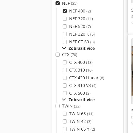
NEF
(35)
NEF 400
(2)
NEF 320
(11)
NEF 520
(7)
NEF 320 K
(5)
NEF CT 60
(3)
Zobrazit více
CTX
(70)
CTX 400
(13)
CTX 310
(10)
CTX 420 Linear
(8)
CTX 310 V3
(4)
CTX 500
(3)
Zobrazit více
TWIN
(22)
TWIN 65
(11)
TWIN 42
(3)
TWIN 65 Y
(2)