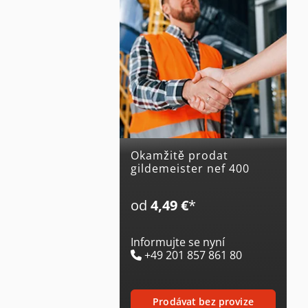
Okamžitě prodat
gildemeister nef 400
od
4,49 €
*
Informujte se nyní
+49 201 857 861 80
prodávat bez provize