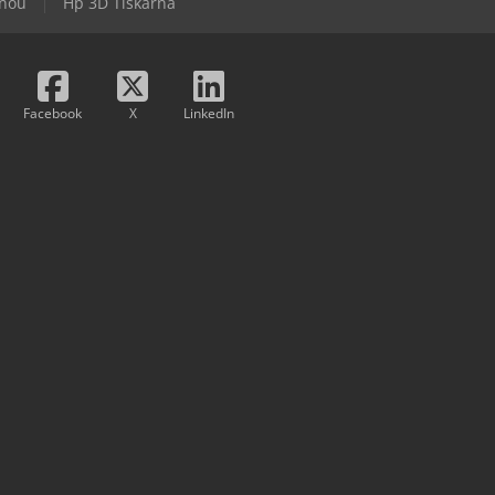
inou
Hp 3D Tiskárna
Facebook
X
LinkedIn