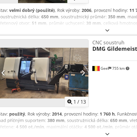
Stav:
velmi dobrý (použité)
, Rok výroby:
2006
, provozní hodiny:
11 
soustružnická délka:
650 mm
, soustružnický průměr:
350 mm
, max
vřetenový otvor:
51 mm
, průměr uchycení:
30 mm
, celková hmotno
NEF400 Dcedpfezk T Nksx Ahksk Rok výroby: 2006 Řídicí systém: S
soustružení: 350 mm Maximální délka soustružení: 650 mm Průměr
CNC soustruh
nástrojový zásobník Chladicí zařízení Odstraňovač třísek Dokumentace
DMG Gildemeist
tvrdých sklíčidel VDI 30 Maximální otáčky: 4000 ot./min Prodej pou
odpovědnosti za vady. Obdržíte fakturu s aktuálně platnou sazbou DP
Geel
755 km
1
/
13
Stav:
použitý
, Rok výroby:
2014
, provozní hodiny:
1 760 h
, Funkčnos
nad příčným suportem:
380 mm
, soustružnická délka:
650 mm
, vř
vřetene:
4 500 ot./min
, maximální otáčky:
4 500 ot./min
, průměr ot
vnější průměr sklíčidla:
210 mm
, Průměr tyče (max.):
66 mm
, Vybav