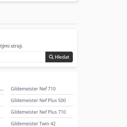
p: NEF 400 sériové číslo: 01620009641
raulické sklíčidlo Průměr nad
0 d Průměr tyče: 66 mm Hydraulický
ze 1760 vřetenových hodin Pokud máte
t nebo nám zavolat. Dsdpfxjy Iuvco
ými stroji.
Hledat
Gildemeister Ctx 420 Linear V6
Gildemeister Nef 710
Gildemeister Nef Plus 500
Gildemeister Nef Plus 710
Gildemeister Twin 42