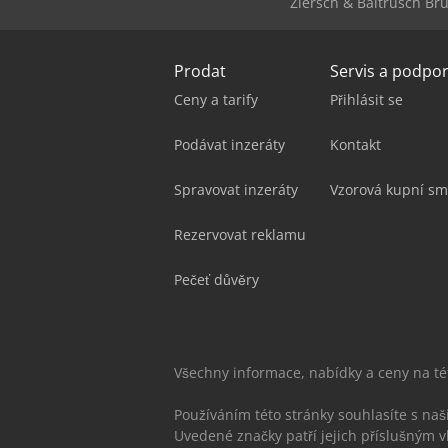
Ziersch & Baltrusch Bru
Prodat
Servis a podpo
Ceny a tarify
Přihlásit se
Podávat inzeráty
Kontakt
Spravovat inzeráty
Vzorová kupní sm
Rezervovat reklamu
Pečeť důvěry
Všechny informace, nabídky a ceny na t
Používáním této stránky souhlasíte s na
Uvedené značky patří jejich příslušným v