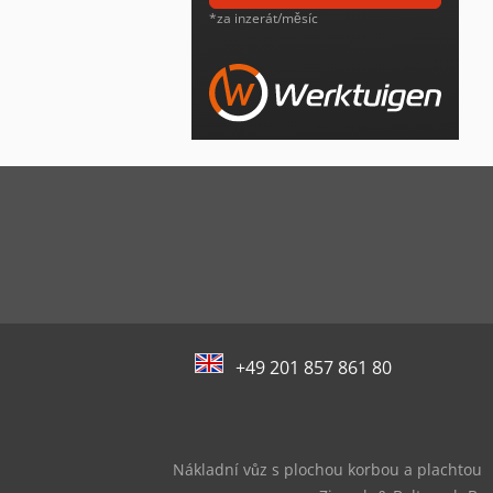
*za inzerát/měsíc
+49 201 857 861 80
Nákladní vůz s plochou korbou a plachtou