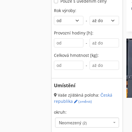
Pouze s uvedením ceny
Rok výroby:
-
Provozní hodiny [h]:
-
Celková hmotnost [kg]:
-
Umístění
Vaše zjištěná poloha:
Česká
republika
(změnit)
okruh:
Neomezený
(2)