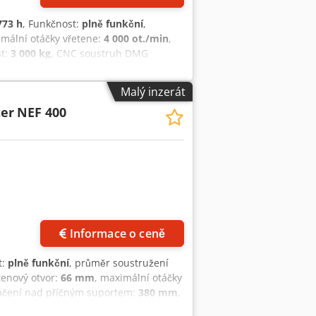
773 h
, Funkčnost:
plně funkční
,
imální otáčky vřetene:
4 000 ot./min
,
st:
3 000 kg
, CNC soustruh DMG
iemens 840D Maximální průměr
 vřetena: 51 mm Osmcestý revolverový
Malý inzerát
 k stroji Včetně sklíčidla a sady
er
NEF 400
ze podnikatelům, bez záruky a
H. Stroj lze naložit.
Informace o ceně
t:
plně funkční
, průměr soustružení
etenový otvor:
66 mm
, maximální otáčky
áčení nad příčným suportem:
380 mm
,
ení:
dokumentace / manuál
, Nabízíme