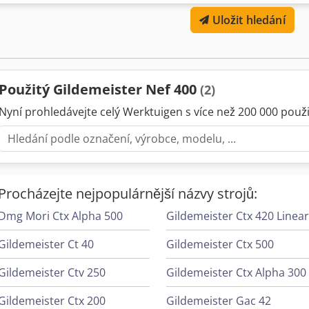
tento použitý CNC soustruh DMG MORI NEF 400, rok výroby 2014. ty
Uložit hledání
rok výroby: 2014 maximální otáčky hlavního vřetena: 4500 1/min Hyd
suportem: 380 mm Délka soustružení: 650 mm Siemens shopturn 84
koník 12polohová revolverová hlava Se třískovým dopravníkem Pou
dotazy nebo potřebujete další informace, neváhejte nás kontaktova
Ahkock
Použitý Gildemeister Nef 400
(2)
Nyní prohledávejte celý Werktuigen s více než 200 000 použit
Procházejte nejpopulárnější názvy strojů:
Dmg Mori Ctx Alpha 500
Gildemeister Ct 40
Gildemeister Ctx 500
Gildemeister Ctv 250
Gildemeister Ctx Alpha 300
Gildemeister Ctx 200
Gildemeister Gac 42