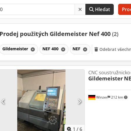
Hledat
Pro
Prodej použitých Gildemeister Nef 400
(2)
Gildemeister
NEF 400
NEF
Odebrat všechny
CNC soustružnicko
Gildemeister
NE
Winzer
212 km
1
/
6