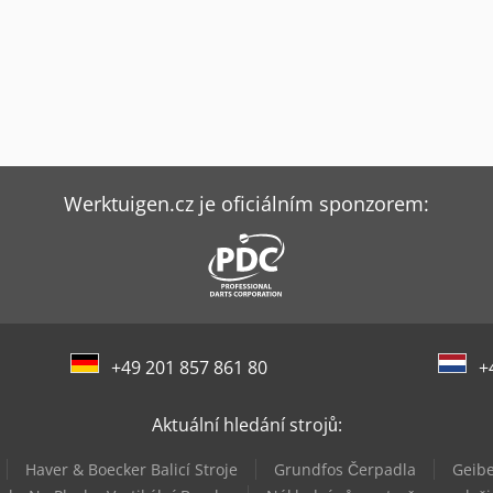
Werktuigen.cz je oficiálním sponzorem:
+49 201 857 861 80
+
Aktuální hledání strojů:
Haver & Boecker Balicí Stroje
Grundfos Čerpadla
Geibe