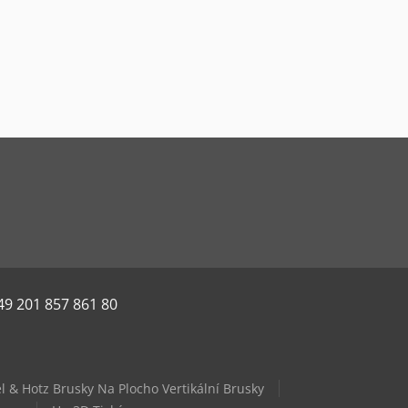
49 201 857 861 80
l & Hotz Brusky Na Plocho Vertikální Brusky