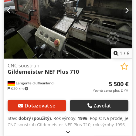
1
/
6
CNC soustruh
Gildemeister
NEF Plus 710
5 500 €
Langenfeld (Rheinland)
620 km
Pevná cena plus DPH
Dotazovat se
Zavolat
Stav:
dobrý (použitý)
, Rok výroby:
1996
, Popis: Na prodej je
CNC soustruh Gildemeister NEF Plus 710, rok výroby 1996,
ve funkčním stavu a ihned připravený k použití. Stroj byl