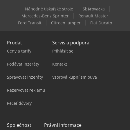
Náhodné tiskařské stroje
Sběrovačka
Gildemeister Twin 42
Mercedes-Benz Sprinter
Renault Master
Ford Transit
Citroen Jumper
Fiat Ducato
Gildemeister Twin 65
Prodat
Servis a podpora
Ceny a tarify
Přihlásit se
Podávat inzeráty
Kontakt
Spravovat inzeráty
Vzorová kupní smlouva
Rezervovat reklamu
Pečeť důvěry
Společnost
Právní informace