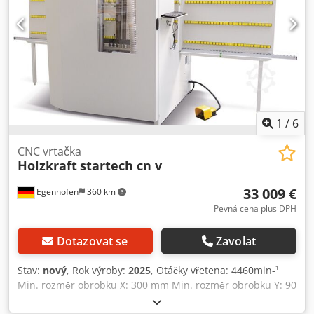
1
/
6
CNC vrtačka
Holzkraft
startech cn v
33 009 €
Egenhofen
360 km
Pevná cena plus DPH
Dotazovat se
Zavolat
Stav:
nový
, Rok výroby:
2025
, Otáčky vřetena: 4460min-¹
Min. rozměr obrobku X: 300 mm Min. rozměr obrobku Y: 90
mm Min. rozměr obrobku Z: 10 mm Max. Rychlost pohybu