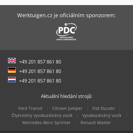
Holzkraft Llb 30
Holzkraft Minimax Fs 30C Tersa
Werktuigen.cz je oficiálním sponzorem:
Holzkraft Minimax Fs 41E Tersa
Holzkraft Minimax Me 35 Tr S
Holzkraft Minimax Si 400Es 32 M
+49 201 857 861 80
Holzkraft Minimax T 45C
+49 201 857 861 80
Holzkraft Rla 160
+49 201 857 861 80
Holzkraft Vsa 38 L
Aktuální hledání strojů:
Holzkraft Vsa 48 L
Ford Transit
Citroen Jumper
Fiat Ducato
Holzkraft Zaa 2863 Af
Čtyřcestný vysokozdvižný vozík
Vysokozdvižný vozík
Mercedes-Benz Sprinter
Renault Master
Scm Startech Cn V