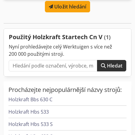
v ose X: 20 m/min Max. průměr nástroje: 35 mm Max.
Uložit hledání
Rozměr obrobku X: 3000 mm Max. obrobek Rozměr
obrobku Y: 900 mm Max. obrobek Rozměr obrobku Z: 50
mm Rychlost drážkovací pily: 5700min-¹ Dkodpol D Rw Nofx
Agyor Rozměry: 3704 mm x 1455 mm x 2209 mm (D x Š x V)
Jmenovitá šířka vnější sací hubice: 120 mm Výkon hnacího
Použitý Holzkraft Startech Cn V
(1)
motoru: 2,2 kW Hmotnost: 1200 kg
Nyní prohledávejte celý Werktuigen s více než
200 000 použitými stroji.
Hledat
Procházejte nejpopulárnější názvy strojů:
Holzkraft Bbs 630 C
Holzkraft Hbs 533
Holzkraft Hbs 533 S