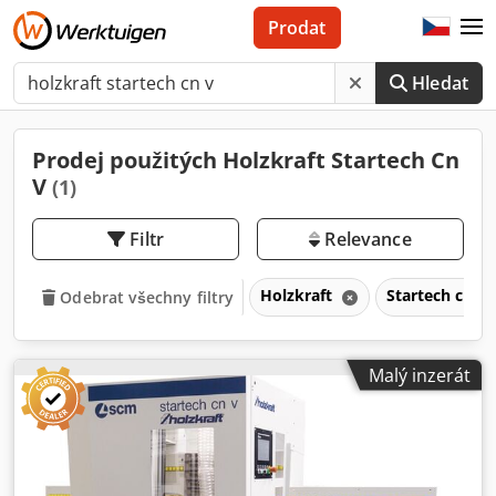
Prodat
Hledat
Prodej použitých Holzkraft Startech Cn
V
(1)
Filtr
Relevance
Holzkraft
Startech cn v
Odebrat všechny filtry
Malý inzerát