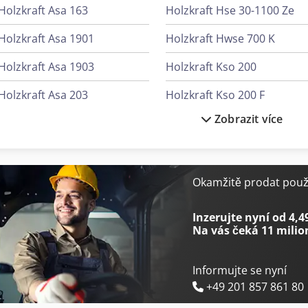
Holzkraft Asa 163
Holzkraft Hse 30-1100 Ze
Holzkraft Asa 1901
Holzkraft Hwse 700 K
Holzkraft Asa 1903
Holzkraft Kso 200
Holzkraft Asa 203
Holzkraft Kso 200 F
Zobrazit více
Holzkraft Asa 21
Holzkraft M
Holzkraft Asa 2803
Holzkr
Holzkraft Bbs 630 C
Holzkraft Mini
Okamžitě prodat použi
Holzkraft Hbs 533
Holzkraft Minimax
Inzerujte nyní od 4,4
Na vás čeká
11 milio
Informujte se nyní
+49 201 857 861 80