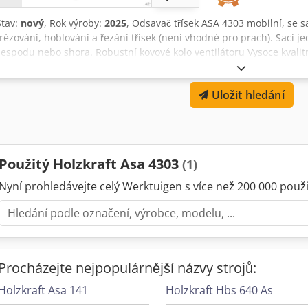
Stav:
nový
, Rok výroby:
2025
, Odsavač třísek ASA 4303 mobilní, se s
frézování, hoblování a řezání třísek (není vhodné pro prach). Sací 
zespodu nebo shora. Robustní kovové kolo ventilátoru Vysoce kvalit
stabilitu a snadné manévrování Rychloupínací uzávěry pro filtr a vak 
tkaný Rozměry a hmotnosti Objem sběru třísek 2 x 215 l Jmenovitá š
Uložit hledání
Jmenovitá šířka vnějšího výstupu sací zásuvky 2 x 100, 2 x 120 mm
600 mm Výška přibližně 2400 mm Hmotnost přibližně 69 kg Elektric
Příkon 3,8 kW Napájecí napětí 400 V Síťová frekvence 50 Hz Filtr Ploc
Hladina akustického tlaku max. 89,9 dB(A) Objemový tok Jmenovitý 
max. 2000 Pa Rozsah dodávky: Dva filtrační sáčky, dva sáčky na třís
Použitý Holzkraft Asa 4303
(1)
Dsdohk S Slopfx Apqokr - okamžitě k dispozici -
Nyní prohledávejte celý Werktuigen s více než 200 000 použit
Procházejte nejpopulárnější názvy strojů:
Holzkraft Asa 141
Holzkraft Hbs 640 As