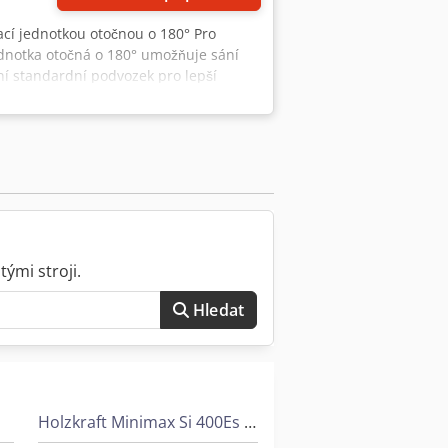
ací jednotkou otočnou o 180° Pro
jednotka otočná o 180° umožňuje sání
ní standardní podvozek pro lepší
na třísky Jemný filtrační sáček dvojitě
ířka vně vstupu do sací trysky 260 mm
 Délka cca 1700 mm Šířka/hloubka cca
ké údaje Volnoběžné otáčky 2950 min¹
ha filtru 2 x 2,4 m² Emise hluku
objemový průtok 4300 m³/h Podtlak
ky Umístění: Ex stock 54634 Bitburg
ými stroji.
Hledat
Holzkraft Minimax Si 400Es 32 M