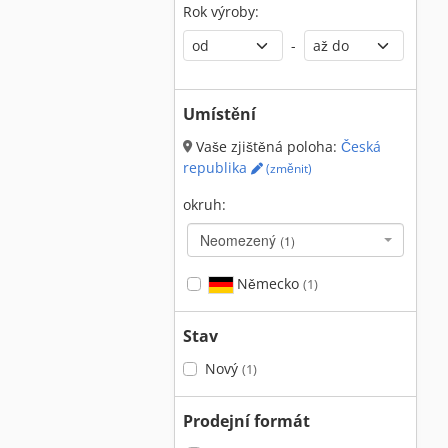
Rok výroby:
-
Umístění
Vaše zjištěná poloha:
Česká
republika
(změnit)
okruh:
Neomezený
(1)
Německo
(1)
Stav
Nový
(1)
Prodejní formát