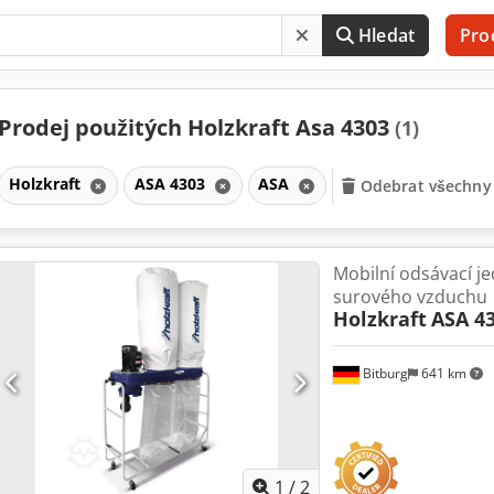
Hledat
Pro
Prodej použitých Holzkraft Asa 4303
(1)
Holzkraft
ASA 4303
ASA
Odebrat všechny 
Mobilní odsávací je
surového vzduchu
Holzkraft
ASA 4
Bitburg
641 km
1
/
2