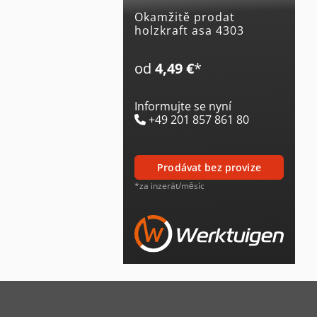
Okamžitě prodat
holzkraft asa 4303
od
4,49 €
*
Informujte se nyní
+49 201 857 861 80
prodávat bez provize
*za inzerát/měsíc