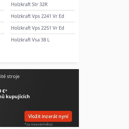
Holzkraft Str 32R
Holzkraft Vps 2241 Vr Ed
Holzkraft Vps 2251 Vr Ed
Holzkraft Vsa 38 L
inimax Fs 30C Tersa
Holzkraft Vsa 48 L
aft Minimax Fs 30G Tersa
Holzkraft Zaa 2863 Af
max Fs 41E Tersa
té stroje
 Fs 41Es Tersa
9 €
*
nů kupujících
Vložit inzerát nyní
*za inzerát/měsíc