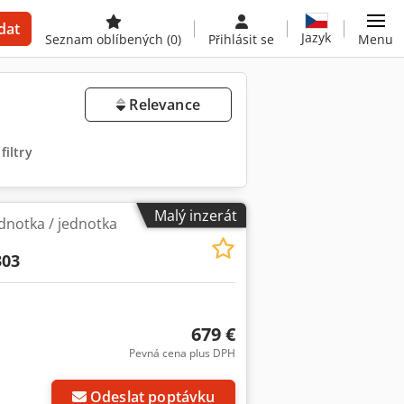
dat
Jazyk
Seznam oblíbených
(0)
Přihlásit se
Menu
Relevance
filtry
Malý inzerát
dnotka / jednotka
303
679 €
Pevná cena plus DPH
Požádat o více
obrázků
Odeslat poptávku