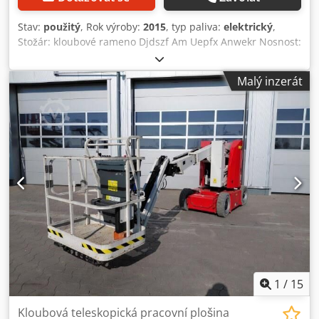
Stav:
použitý
, Rok výroby:
2015
, typ paliva:
elektrický
,
Stožár: kloubové rameno Djdszf Am Uepfx Anwekr Nosnost:
227 kg Pro více informací kontaktujte centrum použité
techniky.
Malý inzerát
1
/
15
Kloubová teleskopická pracovní plošina