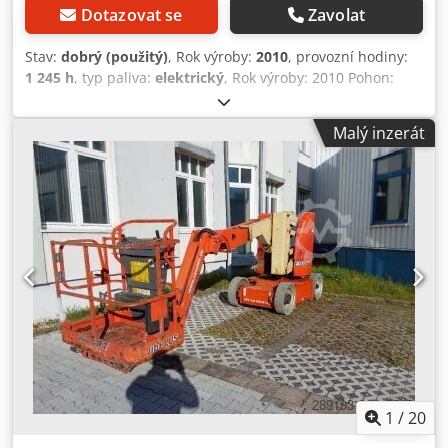
Dotazovat se
Zavolat
Stav:
dobrý (použitý)
, Rok výroby:
2010
, provozní hodiny:
1 245 h
, typ paliva:
elektrický
, Rok výroby: 2010 Pohon:
Kola Celková povolená hmotnost: 7 004 kg Dkedpfx Ansy N
T Uaowsr Stožár: Lomené rameno Pracovní výška: 1 100 cm
Malý inzerát
CE značení: ano Technický stav: dobrý Optický stav: dobrý
1
/
20