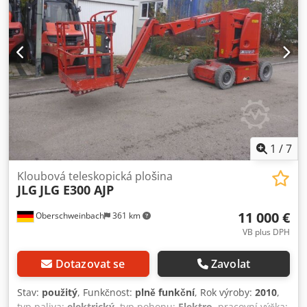
1
/
7
Kloubová teleskopická plošina
JLG
JLG E300 AJP
11 000 €
Oberschweinbach
361 km
VB plus DPH
Dotazovat se
Zavolat
Stav:
použitý
, Funkčnost:
plně funkční
, Rok výroby:
2010
,
typ paliva:
elektrický
, typ pohonu:
Elektro
, pracovní výška: