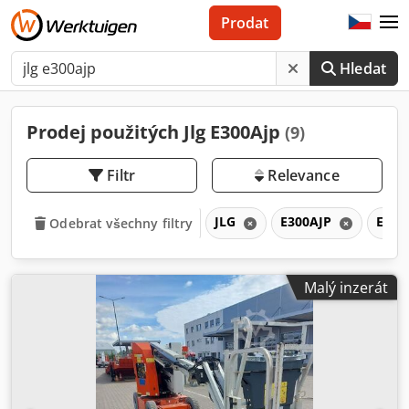
Prodat
Hledat
Prodej použitých Jlg E300Ajp
(9)
Filtr
Relevance
JLG
E300AJP
E
Odebrat všechny filtry
Malý inzerát