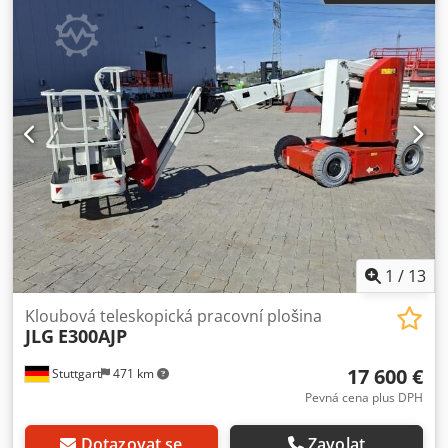
1
/
13
Kloubová teleskopická pracovní plošina
JLG
E300AJP
17 600 €
Stuttgart
471 km
Pevná cena plus DPH
Dotazovat se
Zavolat