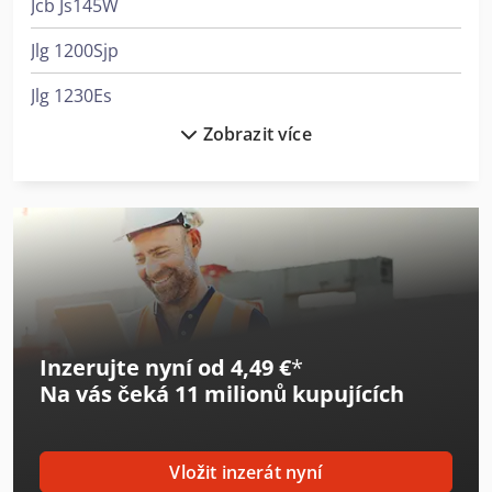
Jcb Js145W
Jlg 1200Sjp
Jlg 1230Es
Zobrazit více
Jlg 1250Ajp
Jlg 1350Sjp
Jlg 1930Es
Jlg 2032Es
Jlg 260Mrt
Inzerujte nyní od 4,49 €
*
Jlg 2646Es
Na vás čeká
11 milionů kupujících
Jlg 3246Es
Jlg 450Aj
Vložit inzerát nyní