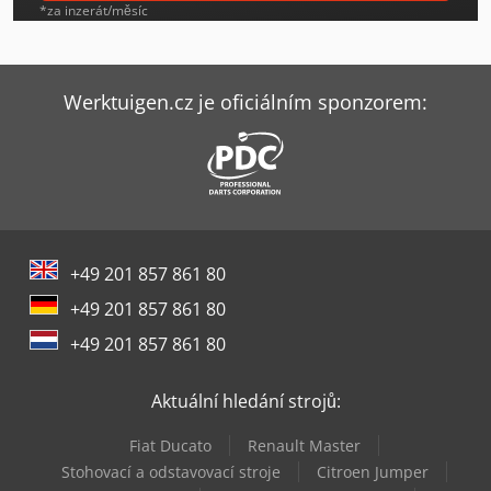
Jlg 600Aj
*za inzerát/měsíc
Jlg E400Ajpn
Jlg E450Aj
Werktuigen.cz je oficiálním sponzorem:
Jlg E600Jp
Jlg Ecolift
Jlg Es2632
+49 201 857 861 80
Jlg M600Jp
+49 201 857 861 80
Jlg Pecolift
+49 201 857 861 80
Jlg R4045
Aktuální hledání strojů:
Jlg T12E Plus
Fiat Ducato
Renault Master
Jlg Toucan T12E
Stohovací a odstavovací stroje
Citroen Jumper