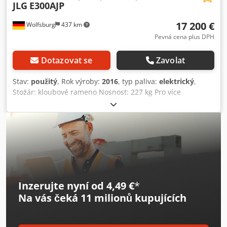
JLG
E300AJP
17 200 €
Wolfsburg
437 km
Pevná cena plus DPH
Dotazovat se
Zavolat
Stav:
použitý
, Rok výroby:
2016
, typ paliva:
elektrický
,
Stožár: kloubové rameno Nosnost: 227 kg Pro více
informací kontaktujte centrum použité techniky. Dkedpfx
Aozflqijnwjr
Inzerujte nyní od 4,49 €
*
Na vás čeká
11 milionů kupujících