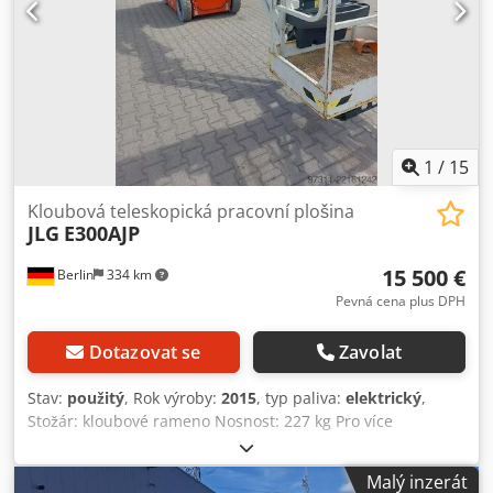
1
/
15
Kloubová teleskopická pracovní plošina
JLG
E300AJP
15 500 €
Berlin
334 km
Pevná cena plus DPH
Dotazovat se
Zavolat
Stav:
použitý
, Rok výroby:
2015
, typ paliva:
elektrický
,
Stožár: kloubové rameno Nosnost: 227 kg Pro více
informací kontaktujte centrum použité techniky. Dedpfozfl I
Iox Anwskr
Malý inzerát