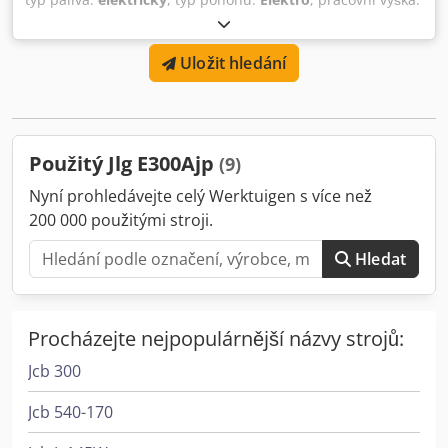
11 000 mm
, Kloubová teleskopická plošina Stav: Připravená
k provozu a plně funkční Technický stav: velmi dobrý
Uložit hledání
Dkjdpoxntlysfx Anwjr
Použitý Jlg E300Ajp
(9)
Nyní prohledávejte celý Werktuigen s více než
200 000 použitými stroji.
Hledat
Procházejte nejpopulárnější názvy strojů:
Jcb 300
Jcb 540-170