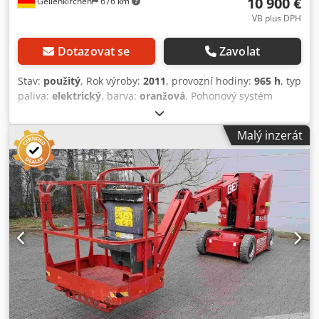
10 900 €
Geilenkirchen
676 km
VB plus DPH
Dotazovat se
Zavolat
Stav:
použitý
, Rok výroby:
2011
, provozní hodiny:
965 h
, typ
paliva:
elektrický
, barva:
oranžová
, Pohonový systém
Pohon: kola Hmotnosti Pohotovostní hmotnost: 6 953 kg
Funkce Stožár: kloubové rameno Nosnost: 230 kg Pracovní
Malý inzerát
výška: 1 100 cm Rozměry ložné plochy: 574 x 122 x 201 cm
Označení CE: ano Provoz Počet majitelů: 1 Další informace
Dodací podmínky: EXW Max. horizontální dosah: 6,70 m
Max. úhel otáčení ramene: 350° Max. úhel otáčení
pracovního koše: 350° Země výroby: USA Další informace
Pro více informací kontaktujte Stephana Honinxe, Dietmara
Packa nebo Simona Packa. JLG E300AJP – Kloubová
teleskopická plošina – rok výroby 2011 – 965 mth –
elektrický pohon Na prodej kompaktní a mimořádně
obratná kloubově-teleskopická pracovní plošina JLG
E300AJP z roku výroby 2011 s 965 provozními hodinami.
Stroj vyniká přesným ovládáním, velkým dosahem