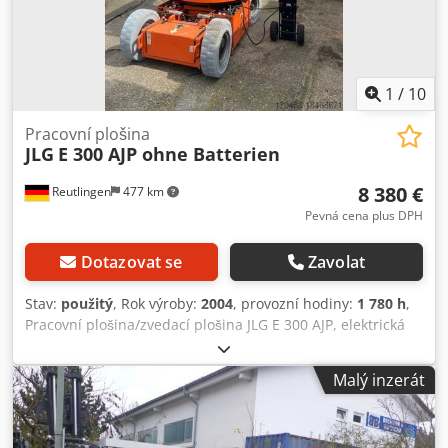
Pneumatiky: 25 x 7-12 Běžné známky použití, plně funkční
1
/
10
Pracovní plošina
JLG
E 300 AJP ohne Batterien
8 380 €
Reutlingen
477 km
Pevná cena plus DPH
Dotazovat se
Zavolat
Stav:
použitý
, Rok výroby:
2004
, provozní hodiny:
1 780 h
,
Pracovní plošina/zvedací plošina JLG E 300 AJP, elektrická
teleskopická plošina, rok výroby 2004, plně funkční, baterie
je třeba vyměnit.!! Nové baterie mohou být namontovány!!
Malý inzerát
Cena je kalkulována s novými bateriemi!! Djdsvxx H Uopfx
Anwekr