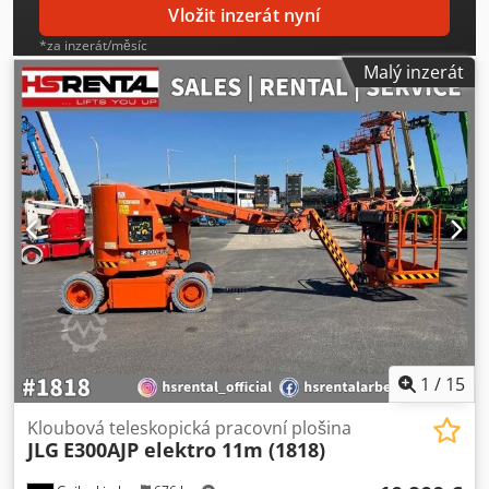
Vložit inzerát nyní
*za inzerát/měsíc
Malý inzerát
1
/
15
Kloubová teleskopická pracovní plošina
JLG
E300AJP elektro 11m (1818)