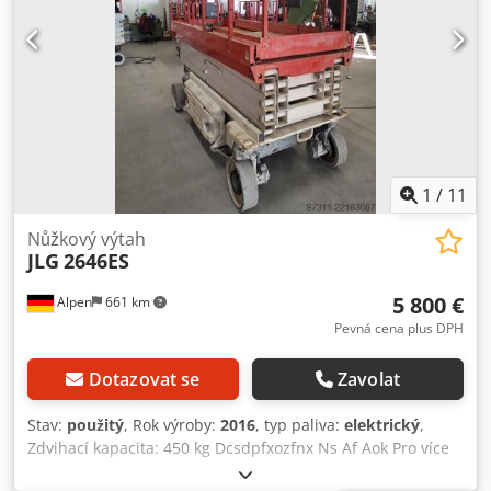
1
/
11
Nůžkový výtah
JLG
2646ES
5 800 €
Alpen
661 km
Pevná cena plus DPH
Dotazovat se
Zavolat
Stav:
použitý
, Rok výroby:
2016
, typ paliva:
elektrický
,
Zdvihací kapacita: 450 kg Dcsdpfxozfnx Ns Af Aok Pro více
informací se obraťte na centrum použitých zařízení.