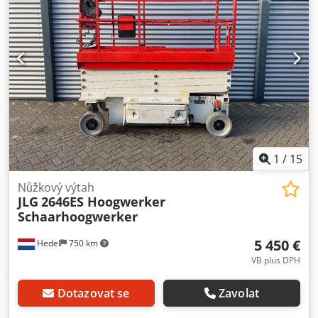
1
/
15
Nůžkový výtah
JLG
2646ES Hoogwerker
Schaarhoogwerker
5 450 €
Hedel
750 km
VB plus DPH
Dotazovat se
Zavolat