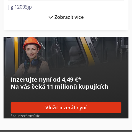
Jlg 1200Sjp
Zobrazit více
Jlg 1230Es
Jlg 1250Ajp
Jlg 1350Sjp
Jlg 1930Es
Jlg 2032Es
Inzerujte nyní od 4,49 €
*
Jlg 260Mrt
Na vás čeká
11 milionů kupujících
Jlg 3246Es
Jlg 450Aj
Vložit inzerát nyní
Jlg 600Aj
*za inzerát/měsíc
Jlg 800Aj