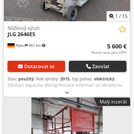
1
/
15
Nůžkový výtah
JLG
2646ES
5 600 €
Alpen
661 km
Pevná cena plus DPH
Dotazovat se
Zavolat
Stav:
použitý
, Rok výroby:
2015
, typ paliva:
elektrický
,
Zdvihací kapacita: 450 kg Pro více informací se obraťte na
centrum použitých zařízení. Dodpfxjzfpdgs Af Aeck
Malý inzerát