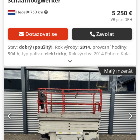
Schaarhoogwerker
5 250 €
Hedel
750 km
VB plus DPH
Dotazovat se
Zavolat
Stav:
dobrý (použitý)
, Rok výroby:
2014
, provozní hodiny:
504 h
, typ paliva:
elektrický
, Rok výroby: 2014 Pohon: Kola
Celková povolená hmotnost (zGG): 450 kg Rozměry (D x Š x
V): 250 x 117 x 197 cm Nosnost: 450 kg Pracovní výška: 9,92
Malý inzerát
m Technický stav: dobrý Vizuální stav: dobrý Pro více
informací kontaktujte Tona. Výrobce: JLG Typ: 2646ES Rok
výroby: 2014 Hmotnost: 2 750 kg Provozní hodiny: 504
Pohon: Elektrický Číslo produktu: 25113 Dsdpfey S Ulxox Af
Aock Výška plošiny: 7,92 m Pracovní výška: 9,92 m Rozměry
plošiny: 112 x 250 cm Výsuvná plošina: 127 cm Celkové
rozměry DxŠxV: 250 x 117 x 197 cm Max. zatížení plošiny:
450 kg Stroj je technicky ve velmi dobrém stavu. Vybaven
dobrými bateriemi. Včetně dokumentace a certifikátu CE.
Cena: 5 250 € bez DPH, dostupné z našeho skladu v Hedel,
Nizozemí. Doprava možná za příplatek. Klíčová slova: