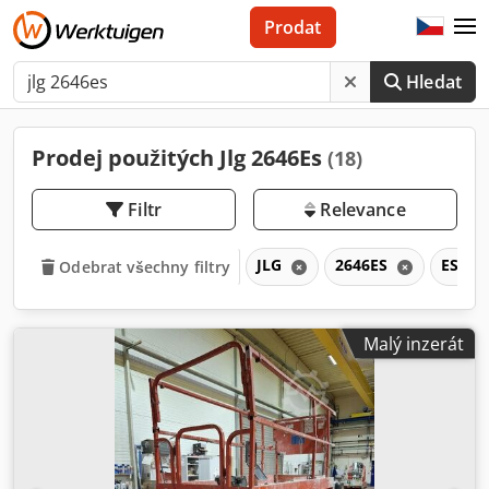
Prodat
Hledat
Prodej použitých Jlg 2646Es
(18)
Filtr
Relevance
JLG
2646ES
ES
Odebrat všechny filtry
Malý inzerát