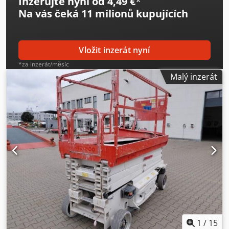
Inzerujte nyní od 4,49 €
*
Na vás čeká
11 milionů kupujících
Vložit inzerát nyní
*za inzerát/měsíc
Malý inzerát
1
/
15