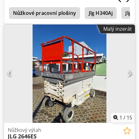
5
Nůžkové pracovní plošiny
Jlg H340Aj
Jlg H
Malý inzerát
1
/
15
Nůžkový výtah
JLG
2646ES