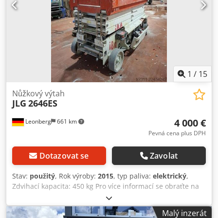
1
/
15
Nůžkový výtah
JLG
2646ES
4 000 €
Leonberg
661 km
Pevná cena plus DPH
Dotazovat se
Zavolat
Stav:
použitý
, Rok výroby:
2015
, typ paliva:
elektrický
,
Zdvihací kapacita: 450 kg Pro více informací se obraťte na
centrum použitých zařízení. Dodpfxszqi Uce Af Asck
Malý inzerát