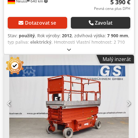
5 390 €
Neuss
640 km
Pevná cena plus DPH
Dotazovat se
Zavolat
Stav:
použitý
, Rok výroby:
2012
, zdvihová výška:
7 900 mm
,
typ paliva:
elektrický
, Hmotnosti Vlastní hmotnost: 2 710
kg Funkční vlastnosti Nosnost: 450 kg Pracovní výška: 990
cm Rozměry nákladového prostoru: 250 x 117 x 234 cm
Malý inzerát
Označení CE: ano Stav Celkový stav: průměrný Technický
stav: průměrný Optický stav: průměrný Další informace
Dodací podmínky: EXW Další informace Pro další informace
kontaktujte Christiana Theißena. Výrobce: JLG Typ: 2646ES
Rok výroby: 2012 Typ produktu: použité Data: Max.
pracovní výška: 9,90 m Max. výška plošiny: 7,90 m Nosnost:
450 kg Nosnost při plném výsuvu: 120 kg Typ pohonu:
baterie Rozměry plošiny (d x š): 2,50 x 1,10 m Délka plošiny
při plném výsuvu: 3,73 m Celkové rozměry (d x š): 2,50 x
1,17 m Výška v transportní poloze s/bez zábradlí: 2,34 /
1,92 m Možnost dojezdu do pracovní výšky: 9,90 m Světlá
výška: 0,13 m Pouze pro vnitřní použití: ne Vlastní