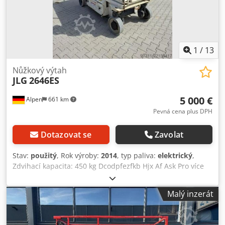
1
/
13
Nůžkový výtah
JLG
2646ES
5 000 €
Alpen
661 km
Pevná cena plus DPH
Dotazovat se
Zavolat
Stav:
použitý
, Rok výroby:
2014
, typ paliva:
elektrický
,
Zdvihací kapacita: 450 kg Dcodpfezfkb Hjx Af Ask Pro více
informací se obraťte na centrum použitých zařízení.
Malý inzerát