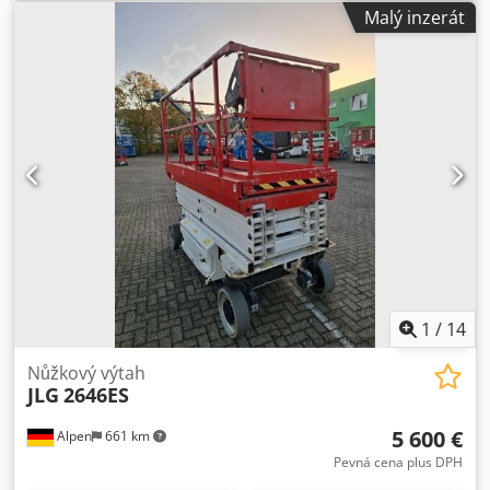
Malý inzerát
1
/
14
Nůžkový výtah
JLG
2646ES
5 600 €
Alpen
661 km
Pevná cena plus DPH