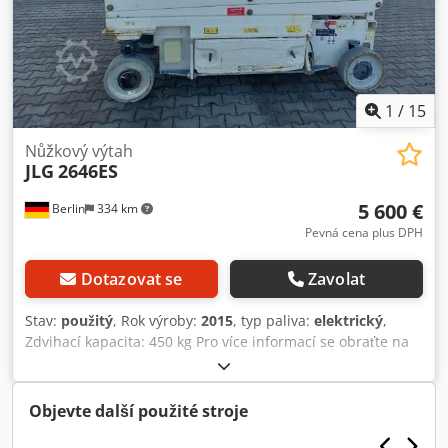
1
/
15
Nůžkový výtah
JLG
2646ES
5 600 €
Berlin
334 km
Pevná cena plus DPH
Dotazovat se
Zavolat
Stav:
použitý
, Rok výroby:
2015
, typ paliva:
elektrický
,
Zdvihací kapacita: 450 kg Pro více informací se obraťte na
centrum použitých zařízení. Dcsdpfozflrgox Af Aok
Objevte další použité stroje