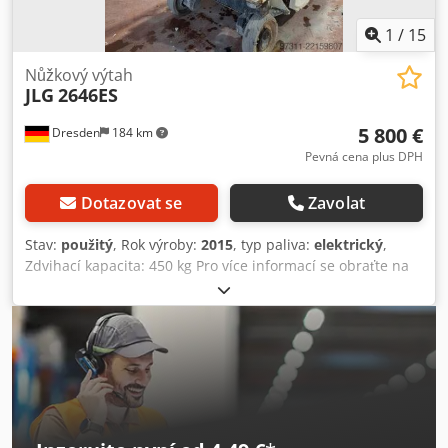
1
/
15
Nůžkový výtah
JLG
2646ES
5 800 €
Dresden
184 km
Pevná cena plus DPH
Dotazovat se
Zavolat
Stav:
použitý
, Rok výroby:
2015
, typ paliva:
elektrický
,
Zdvihací kapacita: 450 kg Pro více informací se obraťte na
centrum použitých zařízení. Dedpfxezfkq Uj Af Aock