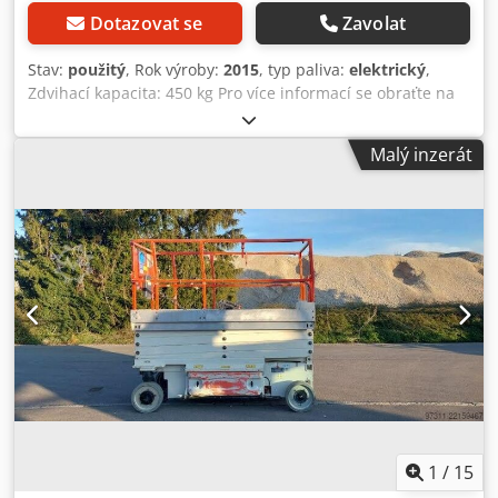
Dotazovat se
Zavolat
Stav:
použitý
, Rok výroby:
2015
, typ paliva:
elektrický
,
Zdvihací kapacita: 450 kg Pro více informací se obraťte na
centrum použitých zařízení. Dedpfjzflhnjx Af Aock
Malý inzerát
1
/
15