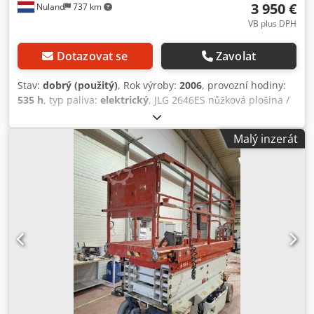
3 950 €
Nuland
737 km
VB plus DPH
Dotazovat se
Zavolat
Stav:
dobrý (použitý)
, Rok výroby:
2006
, provozní hodiny:
535 h
, typ paliva:
elektrický
, JLG 2646ES nůžková plošina /
pracovní plošina / nůžkový vozík, pracovní výška 10 m,
elektrický pohon, rok výroby 2006. Video lze zaslat přes
Malý inzerát
WhatsApp. Stálá zásoba, viz webové stránky. Ceny jsou
uvedeny bez DPH, místo odběru Nuland. Společnost Van
de Wert Trading B.V. má v nabídce rozmanitou zásobu
strojů, nákladních vozidel, přívěsů a příslušenství. Všechny
naše dodávky jsou realizovány za obchodní ceny, ve stavu
„tak, jak je“, bez záruk (viz naše všeobecné obchodní
podmínky). Pro prohlídku a/nebo zkušební jízdu si můžete
nezávazně domluvit schůzku. Prosím, zavolejte předem,
nejsme zde nepřetržitě. Dodpfx Ajzpyvujf Asck Van de Wert
Trading B.V. Bedrijfsstraat 3 5391 LR Nuland