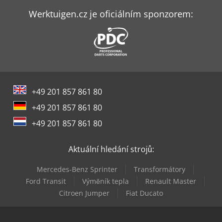
Jlg E300Ajp
Werktuigen.cz je oficiálním sponzorem:
Jlg E400Ajpn
Jlg E450Aj
Jlg E600Jp
+49 201 857 861 80
Jlg Ecolift
+49 201 857 861 80
Jlg M600Jp
+49 201 857 861 80
Jlg Pecolift
Aktuální hledání strojů:
Jlg T12E Plus
Mercedes-Benz Sprinter
Transformátory
Jlg Toucan T12E
Ford Transit
Výměník tepla
Renault Master
Citroen Jumper
Fiat Ducato
Jlg X20J Plus