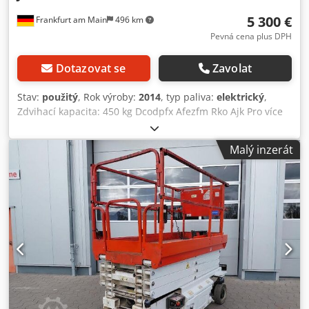
5 300 €
Frankfurt am Main
496 km
Pevná cena plus DPH
Dotazovat se
Zavolat
Stav:
použitý
, Rok výroby:
2014
, typ paliva:
elektrický
,
Zdvihací kapacita: 450 kg Dcodpfx Afezfm Rko Ajk Pro více
informací se obraťte na centrum použitých zařízení.
Malý inzerát