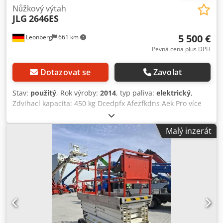
Nůžkový výtah
JLG
2646ES
5 500 €
Leonberg
661 km
Pevná cena plus DPH
Dotazovat se
Zavolat
Stav:
použitý
, Rok výroby:
2014
, typ paliva:
elektrický
,
Zdvihací kapacita: 450 kg Dcedpfx Afezfkdns Aek Pro více
informací se obraťte na centrum použitých zařízení.
Malý inzerát