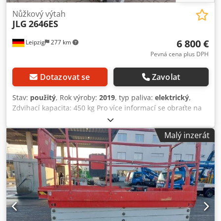
Nůžkový výtah
JLG
2646ES
6 800 €
Leipzig
277 km
Pevná cena plus DPH
Dotazovat se
Zavolat
Stav:
použitý
, Rok výroby:
2019
, typ paliva:
elektrický
,
Zdvihací kapacita: 450 kg Pro více informací se obraťte na
centrum použitých zařízení. Dcsdpfx Afezfpdto Ask
Malý inzerát