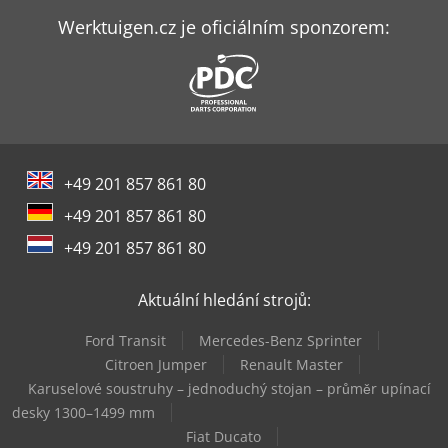
Jcb S2646E
Werktuigen.cz je oficiálním sponzorem:
Jlg 2032Es
Jlg 260Mrt
Jlg 2646Es
+49 201 857 861 80
Jlg 600Aj
+49 201 857 861 80
Jlg E600Jp
+49 201 857 861 80
Jlg Es2632
Aktuální hledání strojů:
Jlg M600Jp
Ford Transit
Mercedes-Benz Sprinter
Jlg X20J Plus
Citroen Jumper
Renault Master
Karuselové soustruhy – jednoduchý stojan – průměr upínací
Okuma Genos M560-V-E
desky 1300–1499 mm
Fiat Ducato