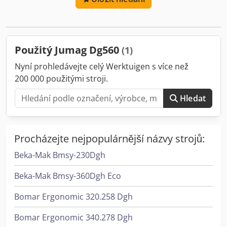
stavu. Typ DG 560. Rok výroby: 2011. Výkon páry: 560 kg/h.
Maximální parní tlak: 13 bar. Doprava za příplatek.
Možnost prohlídky na místě. V případě dotazů nás
kontaktujte. Dcjdpsydnzijfx Amzjk
Použitý Jumag Dg560
(1)
Nyní prohledávejte celý Werktuigen s více než
200 000 použitými stroji.
Hledat
Procházejte nejpopulárnější názvy strojů:
Beka-Mak Bmsy-230Dgh
Beka-Mak Bmsy-360Dgh Eco
Bomar Ergonomic 320.258 Dgh
Bomar Ergonomic 340.278 Dgh