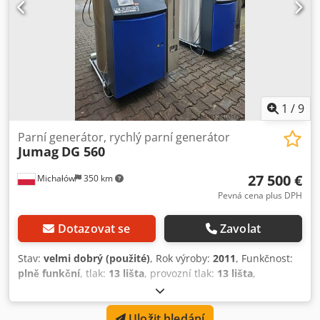
1
/
9
Parní generátor, rychlý parní generátor
Jumag
DG 560
27 500 €
Michałów
350 km
Pevná cena plus DPH
Dotazovat se
Zavolat
Stav:
velmi dobrý (použité)
, Rok výroby:
2011
, Funkčnost:
plně funkční
, tlak:
13 lišta
, provozní tlak:
13 lišta
,
pohotovostní hmotnost:
1 450 kg
, K prodeji je parní
generátor Jumag s olejovým hořákem. Na přání možno
Uložit hledání
dodat s plynovým hořákem. Zařízení je ve velmi dobrém