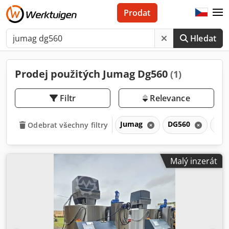
Prodat
Hledat
Prodej použitých Jumag Dg560
(1)
Filtr
Relevance
Jumag
DG560
DG
Odebrat všechny filtry
Malý inzerát