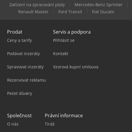
Still Ltx 70
Zařízení na zpracování půdy
Mercedes-Benz Sprinter
Renault Master
Ford Transit
Fiat Ducato
Volvo L 70
Prodat
Servis a podpora
Ceny a tarify
Přihlásit se
Podávat inzeráty
Kontakt
Spravovat inzeráty
Vzorová kupní smlouva
Rezervovat reklamu
Pečeť důvěry
Společnost
Právní informace
O nás
Tiráž