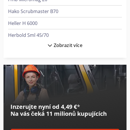
Hako Scrubmaster B70
Heller H 6000
Herbold Sml 45/70
Zobrazit více
Joos Beu 70
Kaeser Sxc 8
Kelch Sk 50
Kingsland Multi 70
Kärcher B 150 R + R 75
Inzerujte nyní od 4,49 €
*
Kärcher B 150 R + R 90
Na vás čeká
11 milionů kupujících
Kärcher B 40 W Bp Dose
Kärcher B 60 W Bp Dose