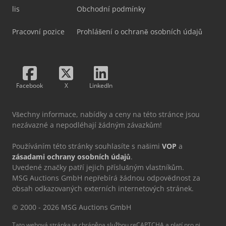
lis
Obchodní podmínky
Pracovní pozice
Prohlášení o ochraně osobních údajů
Facebook
X
LinkedIn
Všechny informace, nabídky a ceny na této stránce jsou
nezávazné a nepodléhají žádným závazkům!
Používáním této stránky souhlasíte s našimi
VOP
a
zásadami ochrany osobních údajů
.
Uvedené značky patří jejich příslušným vlastníkům.
MSG Auctions GmbH nepřebírá žádnou odpovědnost za
obsah odkazovaných externích internetových stránek.
© 2000 - 2026 MSG Auctions GmbH
Tato webová stránka je chráněna službou reCAPTCHA a platí pro ni