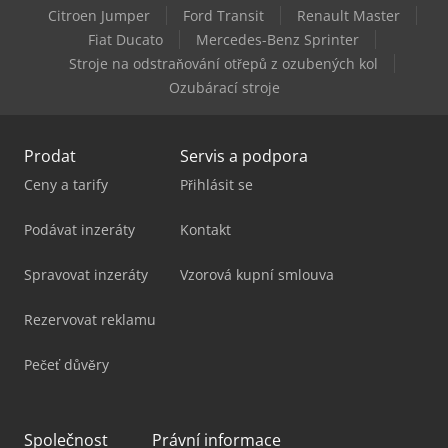
Citroen Jumper
Ford Transit
Renault Master
Tennant M30
Fiat Ducato
Mercedes-Benz Sprinter
Stroje na odstraňování otřepů z ozubených kol
Tennant T300
Ozubárací stroje
Prodat
Servis a podpora
Ceny a tarify
Přihlásit se
Podávat inzeráty
Kontakt
Spravovat inzeráty
Vzorová kupní smlouva
Rezervovat reklamu
Pečeť důvěry
Společnost
Právní informace