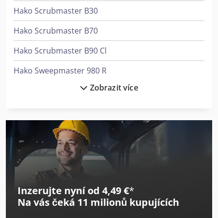
Hako Scrubmaster B30
Hako Scrubmaster B70
Hako Scrubmaster B90 Cl
Hako Sweepmaster 980 R
Zobrazit více
Kaeser Hb 950 C
Kaeser Sxc 8
Kärcher B 150 R + R 75
Kärcher B 150 R + R 90
Kärcher B 40 W Bp Dose
Inzerujte nyní od 4,49 €
*
Kärcher B 60 W Bp Dose
Na vás čeká
11 milionů kupujících
Kärcher B 90 R Classic Bp Pack