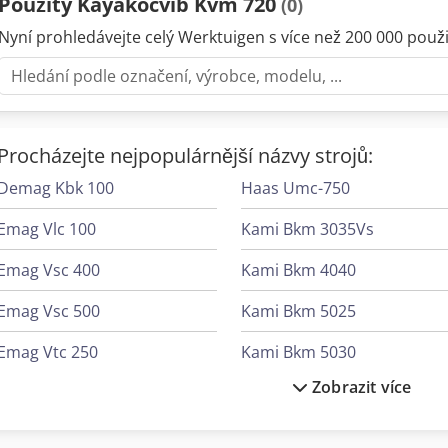
Použitý Kayakocvib Kvm 720
(0)
Nyní prohledávejte celý Werktuigen s více než 200 000 použit
Procházejte nejpopulárnější názvy strojů:
Demag Kbk 100
Haas Umc-750
Emag Vlc 100
Kami Bkm 3035Vs
Emag Vsc 400
Kami Bkm 4040
Emag Vsc 500
Kami Bkm 5025
Emag Vtc 250
Kami Bkm 5030
Zobrazit více
Emag Vtc 250 Duo
Kami Bkm 5032
Emco Mmv 2000
Kami Bkm 5040