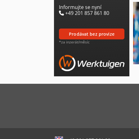
Informujte se nyní
+49 201 857 861 80
prodávat bez provize
*za inzerát/měsíc