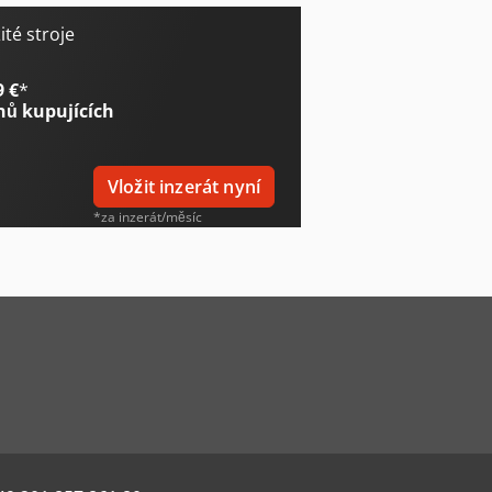
té stroje
9 €
*
nů kupujících
Vložit inzerát nyní
*za inzerát/měsíc