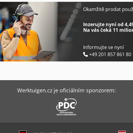
Gildemeister Ctx 200
Kami Fkm 560 Hsa Ii-1
Okamžitě prodat použi
Gildemeister Ctx 420 Linear
Kayakocvib Kvm 1000
Inzerujte nyní od 4,4
Na vás čeká
11 milio
Informujte se nyní
+49 201 857 861 80
Werktuigen.cz je oficiálním sponzorem: