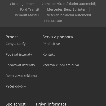
Citroen Jumper
Zametací vůz (nákladní automobil)
Kovosvit Mas Mcv 1270
Ford Transit
Mercedes-Benz Sprinter
Renault Master
Veterán nákladní automobil
Simar Ktx 120
Fiat Ducato
Prodat
Servis a podpora
Ceny a tarify
Přihlásit se
Podávat inzeráty
Kontakt
Spravovat inzeráty
Vzorová kupní smlouva
Rezervovat reklamu
Pečeť důvěry
Společnost
Právní informace