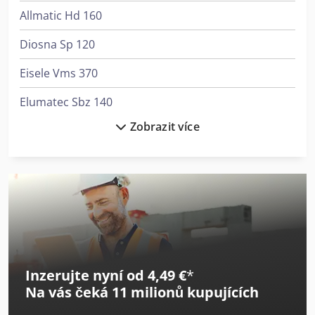
Allmatic Hd 160
Diosna Sp 120
Eisele Vms 370
Elumatec Sbz 140
Zobrazit více
Emag Vl 2
Emag Vl 4
Emag Vtc 250
Hurco Vm 10 I
Hurco Vm 10 I Plus
Inzerujte nyní od 4,49 €
*
Iveco Eurocargo 120
Na vás čeká
11 milionů kupujících
Kami Dkm 250L