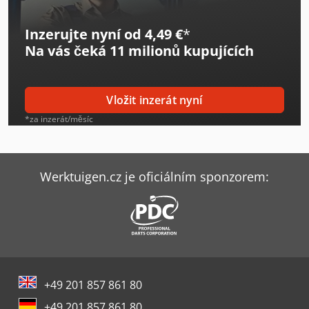
Inzerujte nyní od 4,49 €
*
Na vás čeká
11 milionů kupujících
Vložit inzerát nyní
*za inzerát/měsíc
Werktuigen.cz je oficiálním sponzorem:
+49 201 857 861 80
+49 201 857 861 80