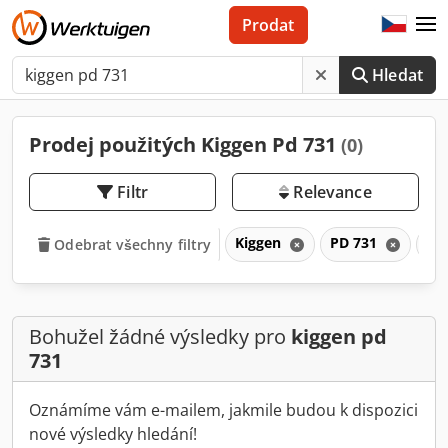
Prodat
Hledat
Prodej použitých Kiggen Pd 731
(0)
Filtr
Relevance
Kiggen
PD 731
P
Odebrat všechny filtry
Bohužel žádné výsledky pro
kiggen pd
731
Oznámíme vám e-mailem, jakmile budou k dispozici
nové výsledky hledání!