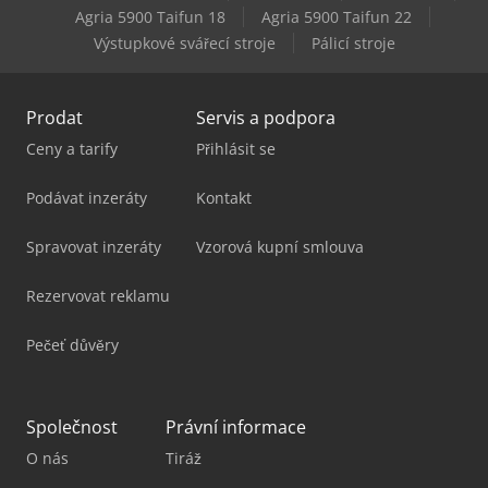
Metallkraft Wpp 30 Bk
Agria 5900 Taifun 18
Agria 5900 Taifun 22
Výstupkové svářecí stroje
Pálicí stroje
Scm Dmc Sd 30
Prodat
Servis a podpora
Ceny a tarify
Přihlásit se
Podávat inzeráty
Kontakt
Spravovat inzeráty
Vzorová kupní smlouva
Rezervovat reklamu
Pečeť důvěry
Společnost
Právní informace
O nás
Tiráž