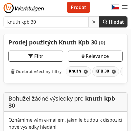
Prodat
Hledat
Prodej použitých Knuth Kpb 30
(0)
Filtr
Relevance
Knuth
KPB 30
KP
Odebrat všechny filtry
Bohužel žádné výsledky pro
knuth kpb
30
Oznámíme vám e-mailem, jakmile budou k dispozici
nové výsledky hledání!