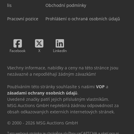
lis
Obchodní podmínky
Pracovní pozice
Prohlášení o ochraně osobních údajů
Facebook
X
LinkedIn
Všechny informace, nabídky a ceny na této stránce jsou
nezávazné a nepodléhají žádným závazkům!
Používáním této stránky souhlasíte s našimi
VOP
a
zásadami ochrany osobních údajů
.
Uvedené značky patří jejich příslušným vlastníkům.
MSG Auctions GmbH nepřebírá žádnou odpovědnost za
obsah odkazovaných externích internetových stránek.
© 2000 - 2026 MSG Auctions GmbH
Tato webová stránka je chráněna službou reCAPTCHA a platí pro ni