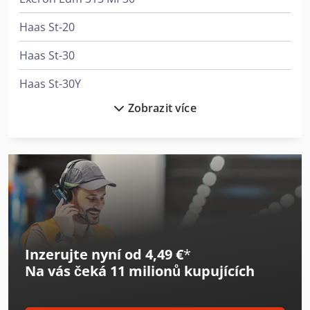
Haas St-20
Haas St-30
Haas St-30Y
Zobrazit více
Holzkraft Hse 30-1100 Ze
Holzkraft Llb 30
Hurco Vm 30 I
Hurco Vmx 30 I
Hurco Vmx 30 Ui
Inzerujte nyní od 4,49 €
*
Junker Ej 30
Na vás čeká
11 milionů kupujících
Kapema Bm 25
Knoll K-1