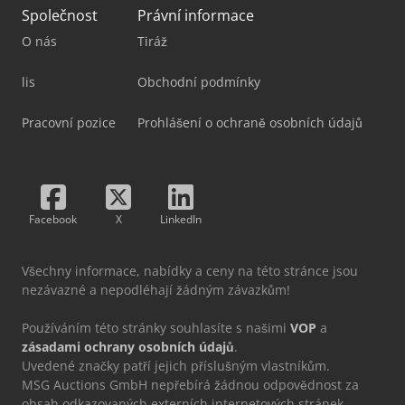
Společnost
Právní informace
O nás
Tiráž
lis
Obchodní podmínky
Pracovní pozice
Prohlášení o ochraně osobních údajů
Facebook
X
LinkedIn
Všechny informace, nabídky a ceny na této stránce jsou
nezávazné a nepodléhají žádným závazkům!
Používáním této stránky souhlasíte s našimi
VOP
a
zásadami ochrany osobních údajů
.
Uvedené značky patří jejich příslušným vlastníkům.
MSG Auctions GmbH nepřebírá žádnou odpovědnost za
obsah odkazovaných externích internetových stránek.