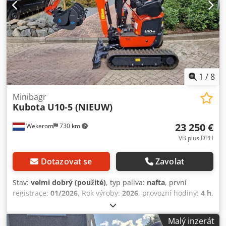
1
/
8
Minibagr
Kubota
U10-5 (NIEUW)
23 250 €
Wekerom
730 km
VB plus DPH
Dotazovat se
Zavolat
Stav:
velmi dobrý (použité)
, typ paliva:
nafta
, první
registrace:
01/2026
, Rok výroby:
2026
, provozní hodiny:
4 h
,
Pohon: pásy CE označení: ano Credpfjq Ulauex Amhjf
Technický stav: velmi dobrý Vizuální stav: velmi dobrý
Malý inzerát