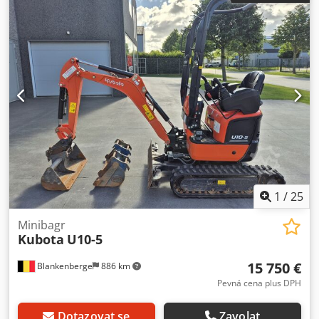
1
/
25
Minibagr
Kubota
U10-5
15 750 €
Blankenberge
886 km
Pevná cena plus DPH
Dotazovat se
Zavolat