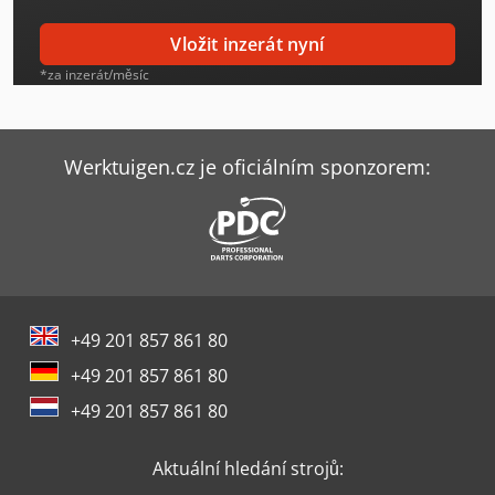
Komatsu Hb365Lc-3
Vložit inzerát nyní
Kubota K008-3
*za inzerát/měsíc
Kubota Kx018-4
Kubota Kx042-4
Werktuigen.cz je oficiálním sponzorem:
Kubota Kx060-5
Kubota Kx080-4A2
Kubota Minirypadlo
+49 201 857 861 80
Kubota Mulcher
+49 201 857 861 80
Kubota U10-3
+49 201 857 861 80
Kubota U36-4
Aktuální hledání strojů:
Kubota U50-5