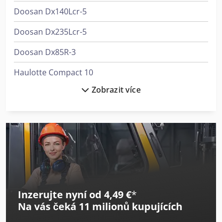
Doosan Dx140Lcr-5
Doosan Dx235Lcr-5
Doosan Dx85R-3
Haulotte Compact 10
Zobrazit více
Haulotte Star 10
Hitachi Zw75-6
Hitachi Zx26U-6
Hitachi Zx300Lc-6
Hitachi Zx33U-6
Inzerujte nyní od 4,49 €
*
Hitachi Zx350Lc-6
Na vás čeká
11 milionů kupujících
Hitachi Zx38U-6