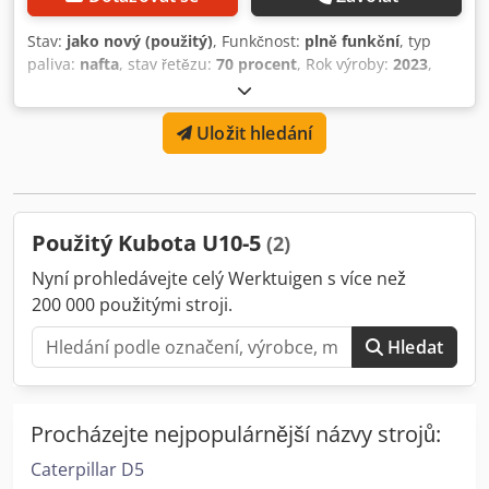
Stav:
jako nový (použitý)
, Funkčnost:
plně funkční
, typ
paliva:
nafta
, stav řetězu:
70 procent
, Rok výroby:
2023
,
provozní hodiny:
495 h
, Vybavení:
nastavitelný podvozek
,
rychlovýměnný systém 3 výkopové lopaty červený klíč
Uložit hledání
Crjdpfx Amezf Ea Rehef osvědčení CE
Použitý Kubota U10-5
(2)
Nyní prohledávejte celý Werktuigen s více než
200 000 použitými stroji.
Hledat
Procházejte nejpopulárnější názvy strojů:
Caterpillar D5