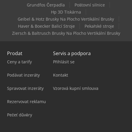
Grundfos Čerpadla
Poštovní silnice
Kubota U55-4
Hp 3D Tiskárna
Geibel & Hotz Brusky Na Plocho Vertikální Brusky
Kubota U56-5
Haver & Boecker Balicí Stroje
Pekařské stroje
Ziersch & Baltrusch Brusky Na Plocho Vertikální Brusky
Prodat
Servis a podpora
Ceny a tarify
Přihlásit se
Podávat inzeráty
Kontakt
Spravovat inzeráty
Vzorová kupní smlouva
Rezervovat reklamu
Pečeť důvěry