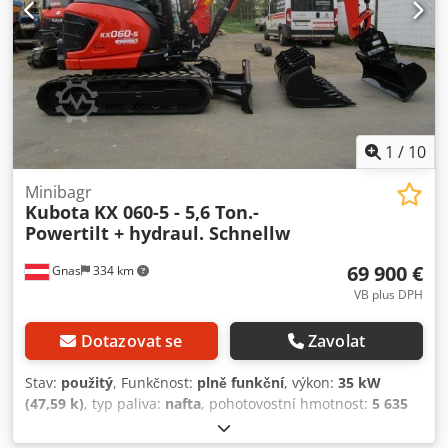
1
/
10
Minibagr
Kubota
KX 060-5 - 5,6 Ton.-
Powertilt + hydraul. Schnellw
69 900 €
Gnas
334 km
VB plus DPH
Dotazovat se
Zavolat
Stav:
použitý
, Funkčnost:
plně funkční
, výkon:
35 kW
(47,59 k)
, typ paliva:
nafta
, pohotovostní hmotnost:
5 635
kg
, Rok výroby:
2022
, provozní hodiny:
956 h
, celková
délka:
4 000 mm
, stavební výška:
2 550 mm
, typ pohonu: