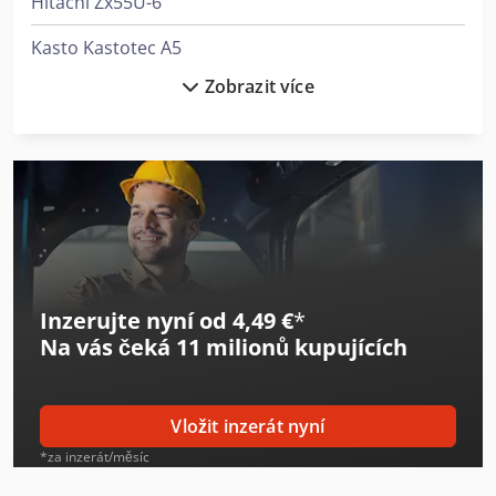
Hitachi Zx55U-6
Kasto Kastotec A5
Zobrazit více
Komatsu D61Px-15
Komatsu Wa250-5
Kubota K008-3
Kubota Kx018-4
Kubota Kx019-4
Inzerujte nyní od 4,49 €
*
Kubota Kx027-4 (Hi)
Na vás čeká
11 milionů kupujících
Kubota Kx037-4
Kubota Kx042-4
Vložit inzerát nyní
Kubota Kx080-4A2
*za inzerát/měsíc