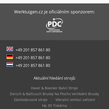
Kubota Minirypadlo
Kubota Mulcher
Werktuigen.cz je oficiálním sponzorem:
Kubota Rtv X900
Kubota U10-3
Kubota U10-5
+49 201 857 861 80
Kubota U27-4 (Hi)
+49 201 857 861 80
Kubota U36-4
+49 201 857 861 80
Kubota U48-4
Aktuální hledání strojů:
Kubota U50-5
Haver & Boecker Balicí Stroje
Kubota U55-4
Ziersch & Baltrusch Brusky Na Plocho Vertikální Brusky
Závitoobrusné stroje
Vibrační omílací zařízení
Kubota U56-5
Hp 3D Tiskárna