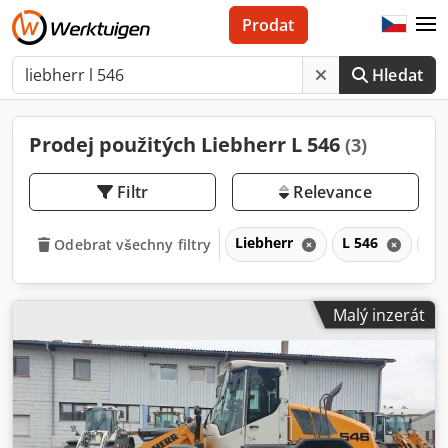
Prodat
Hledat
Prodej použitých Liebherr L 546
(3)
Filtr
Relevance
Liebherr
L 546
L
Odebrat všechny filtry
Malý inzerát