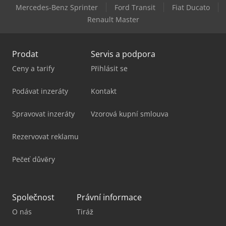
Linde L 16
Mercedes-Benz Sprinter
Ford Transit
Fiat Ducato
Renault Master
Manitou Mla-T 516-75 H
Prodat
Servis a podpora
Ceny a tarify
Přihlásit se
Podávat inzeráty
Kontakt
Spravovat inzeráty
Vzorová kupní smlouva
Rezervovat reklamu
Pečeť důvěry
Společnost
Právní informace
O nás
Tiráž