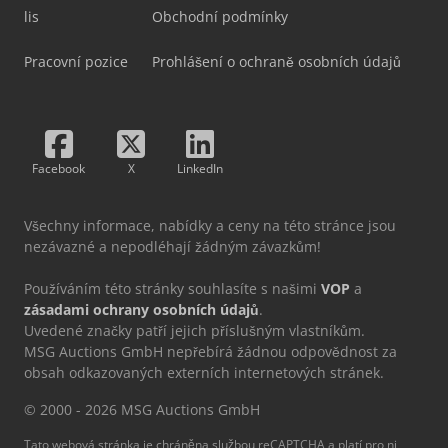
lis
Obchodní podmínky
Pracovní pozice
Prohlášení o ochraně osobních údajů
Facebook
X
LinkedIn
Všechny informace, nabídky a ceny na této stránce jsou
nezávazné a nepodléhají žádným závazkům!
Používáním této stránky souhlasíte s našimi
VOP
a
zásadami ochrany osobních údajů
.
Uvedené značky patří jejich příslušným vlastníkům.
MSG Auctions GmbH nepřebírá žádnou odpovědnost za
obsah odkazovaných externích internetových stránek.
© 2000 - 2026 MSG Auctions GmbH
Tato webová stránka je chráněna službou reCAPTCHA a platí pro ni