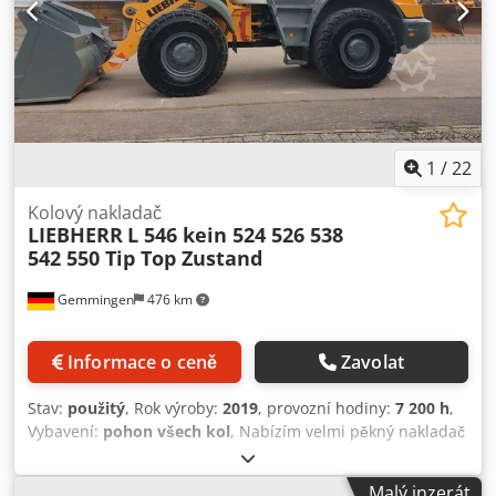
1
/
22
Kolový nakladač
LIEBHERR
L 546 kein 524 526 538
542 550 Tip Top Zustand
Gemmingen
476 km
Informace o ceně
Zavolat
Stav:
použitý
, Rok výroby:
2019
, provozní hodiny:
7 200 h
,
Vybavení:
pohon všech kol
, Nabízím velmi pěkný nakladač
Liebherr L 546. Špičkový stav – nízký počet motohodin:
Liebherr L 546 Z 2plus1 Předání zákazníkovi 26. 04. 2019
Malý inzerát