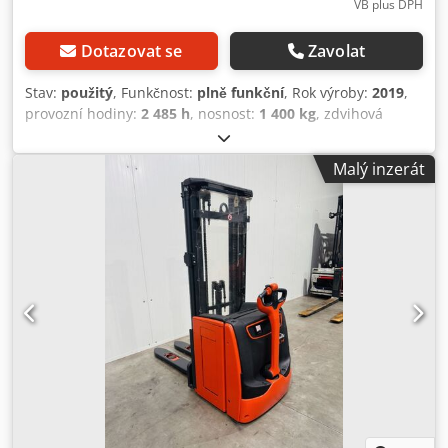
VB plus DPH
Dotazovat se
Zavolat
Stav:
použitý
, Funkčnost:
plně funkční
, Rok výroby:
2019
,
provozní hodiny:
2 485 h
, nosnost:
1 400 kg
, zdvihová
výška:
4 352 mm
, volný zdvih:
1 392 mm
, typ paliva:
elektrický
, typ stožáru:
triplex
, stavební výška:
1 920 mm
,
Malý inzerát
délka vidlic:
1 150 mm
, typ pohonu:
Elektro
, Vysokozdvižný
vozík Těžiště nákladu: 600 kg Typ stožáru: Triplex Stav:
Repasovaný bez záruky Technický stav: dobrý Pneumatiky
vpředu typ: Vulkollan Pneumatiky vzadu typ: Vulkollan
Baterie napětí: 24V Kapacita baterie: 250Ah Výrobce
baterie: GBN Typ baterie: PzS Rok výroby baterie: 2019 Stav
baterie: 60 – 80 % Popis: Předání s novou revizní zprávou
dle FEM 4.004 včetně protokolu o zkoušce. V případě
dalších dotazů nás prosím kontaktujte. Vedle tohoto
modelu máme skladem cca 150 dalších manipulačních
vozíků. Navštivte naše webové stránky fleischmann-
foerdertechnik. Leasing a financování stejně jako dodání za
výhodných podmínek zajistíme na požádání. Výkup zařízení