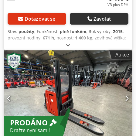
VB plus DPH
Dotazovat se
Zavolat
Stav:
použitý
, Funkčnost:
plně funkční
, Rok výroby:
2015
,
provozní hodiny:
671 h
, nosnost:
1 400 kg
, zdvihová výška:
5 400 mm
, volný zdvih:
1 745 mm
, typ paliva:
elektrický
,
typ stožáru:
triplex
, stavební výška:
2 265 mm
, délka vidlic:
Aukce
1 150 mm
, typ pohonu:
Elektro
, Vysokozdvižný vozík
Těžiště: 600 Typ stožáru: Triplex Stav: Opravený bez záruky
Technický stav: dobrý Přední pneumatiky typ: Vulkollan
Zadní pneumatiky typ: Vulkollan Baterie napětí: 24V Baterie
kapacita: 345Ah Výrobce baterie: Stuba Typ baterie: PzS
Rok výroby baterie: 2022 Stav baterie: 80 - 100% Popis:
Předání s novou FEM 4.004 revizí včetně revizní knihy. V
případě dalších dotazů nás neváhejte kontaktovat. Vedle
tohoto modelu máme skladem asi 150 dalších
manipulačních vozíků. Navštivte naše webové stránky
PRODÁNO
fleischmann-foerdertechnik. Leasing & financování i
dodání za výhodných podmínek pro vás rádi zajistíme.
Dražte nyní sami!
Protiúčet zařízení Linde je možný – i bez nákupu stroje u