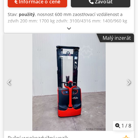
Informace o ceně
Zavolat
Stav:
použitý
, nosnost 600 mm zaostřovací vzdálenost a
zdvih 200 mm: 1700 kg zdvih: 3100/4316 mm: 1400/960 kg
zdvih: 4316 mm délka vidlice: 1150 mm hmotnost: 1220 kg
rozměr: 850 x 800/2000 mm Credeby D Dkspfx Ahyef
Malý inzerát
1
/
8