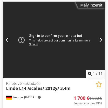
Malý inzerát
1
/
11
Paletové zakladače
Linde
L14 /scales/ 2012y/ 3.4m
1 700 €
Stuttgart
475 km
1 800 €
Pevná cena plus DPH