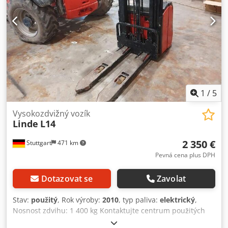
1
/
5
Vysokozdvižný vozík
Linde
L14
2 350 €
Stuttgart
471 km
Pevná cena plus DPH
Dotazovat se
Zavolat
Stav:
použitý
, Rok výroby:
2010
, typ paliva:
elektrický
,
Nosnost zdvihu: 1 400 kg Kontaktujte centrum použitých
zařízení pro více informací. Codpfjzfn Hgsx Ahyerf