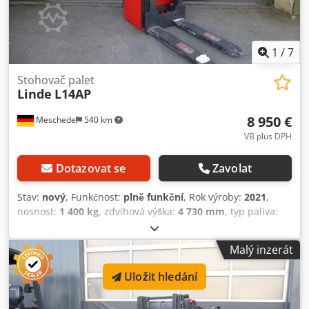
1
/
7
Stohovač palet
Linde
L14AP
8 950 €
Meschede
540 km
VB plus DPH
Dotazovat se
Zavolat
Stav:
nový
, Funkčnost:
plně funkční
, Rok výroby:
2021
,
nosnost:
1 400 kg
, zdvihová výška:
4 730 mm
, typ paliva:
elektrický
, typ stožáru:
simplex
, stavební výška:
2 800
mm
, typ pohonu:
Elektro
, Vysokozdvižný vozík Typ stožáru:
Malý inzerát
standardní Stav: nové zařízení Technický stav: nový Přední
pneumatiky typ: polyuretan Stav předních pneumatik: 80 -
Uložit hledání
100 % Credjxuw Tbopfx Ahyjf Stav zadních pneumatik: 80 -
100 % Baterie voltáž: 24V Typ baterie: PzS