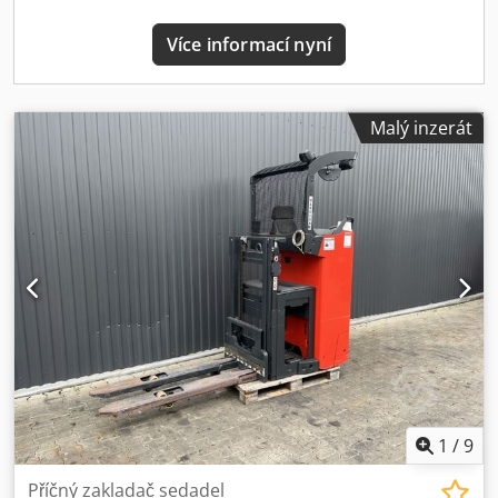
Více informací nyní
Malý inzerát
1
/
9
Příčný zakladač sedadel