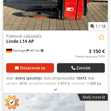
1
/
18
Paletové zakladače
Linde
L14 AP
3 150 €
Nürtingen
467 km
Pevná cena plus DPH
Dotazovat se
Zavolat
Stav:
dobrý (použitý)
, číslo stroje/vozidla:
15473
, Rok
výroby:
2019
, provozní hodiny:
3 873 h
, nosnost:
1 400 kg
,
zdvihová výška:
2 430 mm
, volný zdvih:
1 250 mm
, těžiště
nákladu:
600 mm
, typ paliva:
elektrický
, typ stožáru:
Malý inzerát
duplex
, stavební výška:
1 680 mm
, napětí baterie:
24 V
,
délka vidlic:
1 150 mm
, celková hmotnost:
1 210 kg
,
5187281 Sériové číslo: W41173V00441 Csdpfozfuz Dex