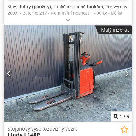
Stav:
dobrý (použitý)
, Funkčnost:
plně funkční
, Rok výroby:
2007
, - Baterie: 24V - Nominální nosnost: 1400 kg - Délka
vidlice: 1200 mm - Servis: generální oprava, výměna
baterie v březnu 2025. Credpfewff Anex Ahyof - V dobrém
Malý inzerát
stavu
1
/
9
Stojanový vysokozdvižný vozík
Linde
L14AP