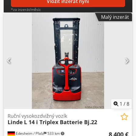
Vložit inzerát nyní
*za inzerát/měsíc
Malý inzerát
1
/
8
Ruční vysokozdvižný vozík
Linde
L 14 i Triplex Batterie Bj.22
8 400 €
Edesheim / Pfalz
533 km