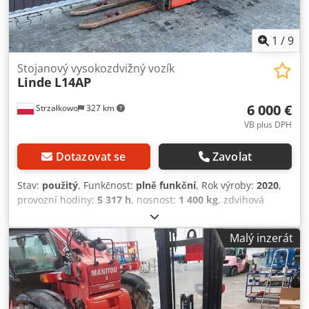
1
/
9
Stojanový vysokozdvižný vozík
Linde
L14AP
6 000 €
Strzałkowo
327 km
VB plus DPH
Dotazovat se
Zavolat
Stav:
použitý
, Funkčnost:
plně funkční
, Rok výroby:
2020
,
provozní hodiny:
5 317 h
, nosnost:
1 400 kg
, zdvihová
výška:
5 466 mm
, volný zdvih:
1 795 mm
, typ paliva:
elektrický
, typ stožáru:
triplex
, stavební výška:
2 315 mm
,
Malý inzerát
typ pohonu:
Elektro
, Zakladač plošiny řidiče Typ stěžně:
Triplex Technický stav: dobrý Napětí baterie: 24V
Cedpfezqh Uhsx Ahyorf