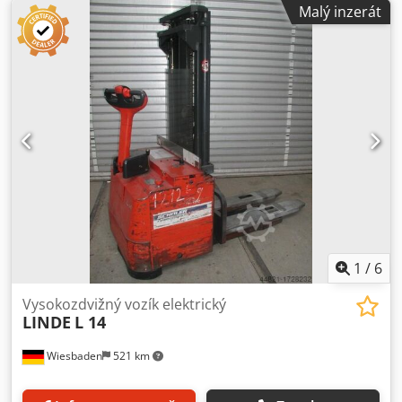
prohlídka v 02/2027 nebo za 1 000 provozních hodin
Malý inzerát
Všechny rozměry jsou zaokrouhlené. Za chyby v psaní nebo
měření neručíme. PODMÍNKY ODBĚRU Nakládání z boku až
do 5 tun je možné velkým vysokozdvižným vozíkem na
místě na vlastní riziko. Odběr POUZE po e-mailovém
potvrzení platby! Odběr BEZ ohlášení od pondělí do pátku
7:00–16:30 hod. Příliš vysoký stožár lze na požádání pro
přepravu demontovat. Při nesplnění termínu odběru bude
účtován skladovací poplatek 20 € za den a stroj (doplatek je
třeba uhradit před odběrem).
1
/
6
Vysokozdvižný vozík elektrický
LINDE
L 14
Wiesbaden
521 km