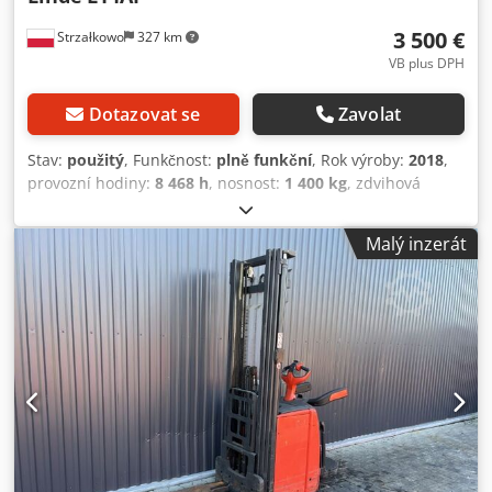
3 500 €
Strzałkowo
327 km
VB plus DPH
Dotazovat se
Zavolat
Stav:
použitý
, Funkčnost:
plně funkční
, Rok výroby:
2018
,
provozní hodiny:
8 468 h
, nosnost:
1 400 kg
, zdvihová
výška:
4 266 mm
, volný zdvih:
1 465 mm
, typ paliva:
elektrický
, typ stožáru:
triplex
, stavební výška:
1 915 mm
,
Malý inzerát
typ pohonu:
Elektro
, Zakladač pro pěší Cedpfxozqw Spj
Ahyorf Typ stožáru: Triplex Stav: Připraven k použití a plně
funkční Technický stav: dobrý Napětí baterie: 24 V
Počáteční zdvih,