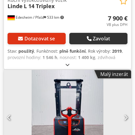
Ruční vysokozdvižný vozík
Linde
L 14 Triplex
7 900 €
Edesheim / Pfalz
533 km
VB plus DPH
Dotazovat se
Zavolat
Stav:
použitý
, Funkčnost:
plně funkční
, Rok výroby:
2019
,
provozní hodiny:
1 546 h
, nosnost:
1 400 kg
, zdvihová
výška:
5 555 mm
, volný zdvih:
1 745 mm
, typ paliva:
elektrický
, typ stožáru:
triplex
, stavební výška:
2 265 mm
,
Malý inzerát
délka vidlic:
1 150 mm
, typ pohonu:
Elektro
, Vysokozdvižný
vozík Těžiště: 600 Typ stožáru: Triplex Stav: Repasovaný
bez záruky Csdpoyz D U Isfx Ahyjrf Technický stav: Dobrý
Typ předních pneumatik: Vulkollan Typ zadních pneumatik:
Vulkollan Napětí baterie: 24V Kapacita baterie: 250Ah
Výrobce baterie: Midac Typ baterie: PzS Rok výroby baterie:
2019 Stav baterie: 60 - 80 % Popis: Dodáváno s novou
kontrolou FEM 4.004. V případě dalších dotazů nás prosím
kontaktujte. Kromě tohoto modelu máme skladem přibližně
150 dalších průmyslových vozíků. Navštivte naše webové