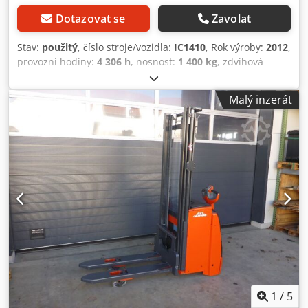
Dotazovat se
Zavolat
Stav:
použitý
, číslo stroje/vozidla:
IC1410
, Rok výroby:
2012
,
provozní hodiny:
4 306 h
, nosnost:
1 400 kg
, zdvihová
výška:
3 410 mm
, typ paliva:
elektrický
, typ stožáru:
simplex
, stavební výška:
2 190 mm
, 5216805 Cjdpfxeziruis
Malý inzerát
Ahyjrf Výrobní číslo: W4X372C05699
1
/
5