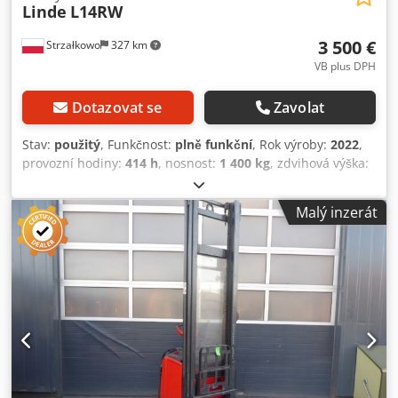
Linde
L14RW
3 500 €
Strzałkowo
327 km
VB plus DPH
Dotazovat se
Zavolat
Stav:
použitý
, Funkčnost:
plně funkční
, Rok výroby:
2022
,
provozní hodiny:
414 h
, nosnost:
1 400 kg
, zdvihová výška:
1 844 mm
, typ paliva:
elektrický
, typ stožáru:
simplex
,
stavební výška:
1 490 mm
, typ pohonu:
Elektro
,
Malý inzerát
Čtyřsměrný vysokozdvižný vozík Typ stožáru: Standardní
Stav: Připravený k použití a plně funkční Cedpfjzmbuyox
Ahyorf Technický stav: dobrý Popis: BEZ AKUMULÁTORU