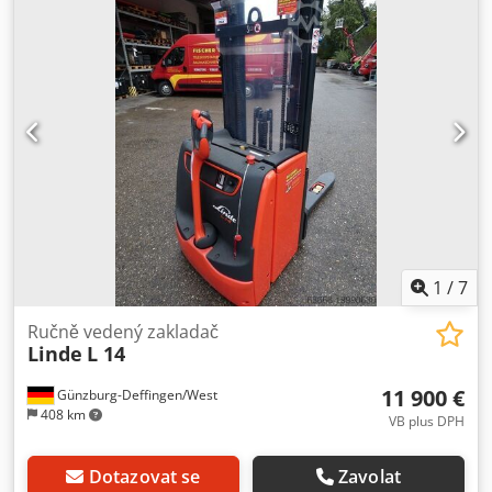
Standardní Technický stav: normální Typ přední
pneumatiky: Bandáže Stav přední pneumatiky: 60 - 80%
Typ zadní pneumatiky: Bandáže Stav zadní pneumatiky: 40
- 60% Napětí baterie: 24V Cjdpsukrh Sjfx Ahysrf Kapacita
baterie: 250Ah Rok výroby baterie: 2010 Popis: Zařízení
bude v případě potřeby částečně lakováno, servisováno a
podrobí se UVV kontrole. Ceny na vyžádání. Poškození:
Stožár a nosič vidlic mírně vymačkané, vozík celkově
poškrábaný, promáčknutý a narezavělý.
1
/
7
Ručně vedený zakladač
Linde
L 14
11 900 €
Günzburg-Deffingen/West
408 km
VB plus DPH
Dotazovat se
Zavolat