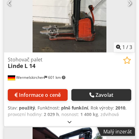
1
/
3
Stohovač palet
Linde
L 14
Wermelskirchen
601 km
Informace o ceně
Zavolat
Stav:
použitý
, Funkčnost:
plně funkční
, Rok výroby:
2010
,
provozní hodiny:
2 029 h
, nosnost:
1 400 kg
, zdvihová
výška:
3 910 mm
, typ paliva:
elektrický
, typ stožáru:
simplex
, stavební výška:
2 380 mm
, délka vidlic:
1 150 mm
,
Malý inzerát
typ pohonu:
Elektro
, Vysokozdvižný vozík Typ stožáru: