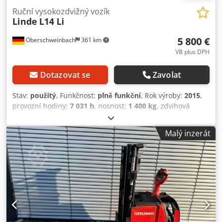
Ruční vysokozdvižný vozík
Linde
L14 Li
5 800 €
Oberschweinbach
361 km
VB plus DPH
Dotazovat se
Zavolat
Stav:
použitý
, Funkčnost:
plně funkční
, Rok výroby:
2015
,
provozní hodiny:
7 031 h
, nosnost:
1 400 kg
, zdvihová
výška:
2 844 mm
, typ paliva:
elektrický
, typ stožáru:
duplex
, stavební výška:
1 915 mm
, typ pohonu:
Elektro
,
Malý inzerát
Vysokozdvihový vozík Typ stožáru: Duplex Technický stav:
dobrý Rok výroby baterie: 2021 Počáteční zdvih, plný volný
zdvih Crodpfjzn A T Tox Ahyef