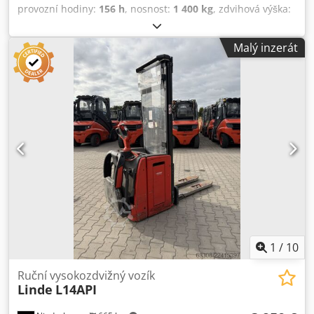
provozní hodiny:
156 h
, nosnost:
1 400 kg
, zdvihová výška:
3 602 mm
, volný zdvih:
1 200 mm
, typ paliva:
elektrický
,
typ stožáru:
triplex
, stavební výška:
1 500 mm
, délka vidlic:
Malý inzerát
1 150 mm
, typ pohonu:
Elektro
, Vysokozdvihový vozík
Těžiště nákladu: 600 Crjdpfx Aszpcbmehysf Šířka vidlic:
560 mm Typ stožáru: Triplex Stav: Připraveno k použití a
plně funkční Technický stav: dobrý Přední pneumatiky, typ:
polyuretan Zadní pneumatiky, typ: polyuretan Napětí
baterie: 24 V Kapacita baterie: 375 Ah Typ baterie: PzS
Počáteční zdvih, ochrana stožáru z plexiskla, kombinovaný
přístrojový panel, funkce pro pomalý pohyb
1
/
10
Ruční vysokozdvižný vozík
Linde
L14API