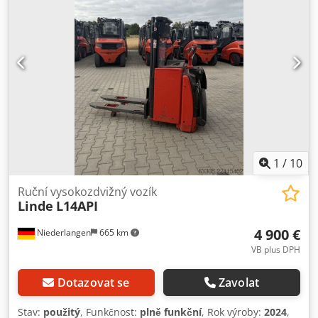
Ahyjrf Specifikace baterie: 24 V
1
/
10
Ruční vysokozdvižný vozík
Linde
L14API
4 900 €
Niederlangen
665 km
VB plus DPH
Dotazovat se
Zavolat
Stav:
použitý
, Funkčnost:
plně funkční
, Rok výroby:
2024
,