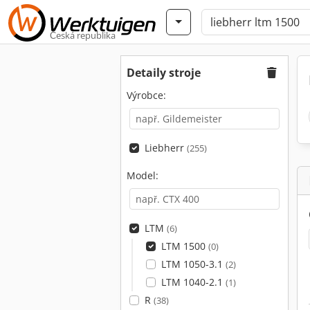
Česká republika
Detaily stroje
Výrobce:
Liebherr
(255)
Model:
LTM
(6)
LTM 1500
(0)
LTM 1050-3.1
(2)
LTM 1040-2.1
(1)
R
(38)