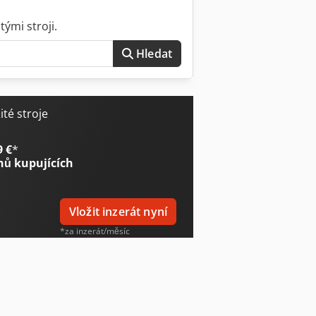
ými stroji.
Hledat
té stroje
9 €
*
nů kupujících
Vložit inzerát nyní
*za inzerát/měsíc