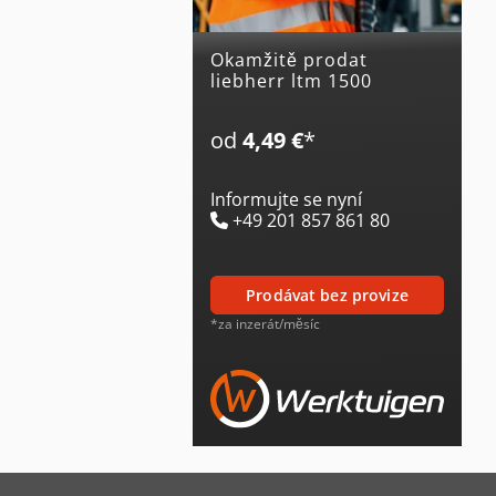
Okamžitě prodat
liebherr ltm 1500
od
4,49 €
*
Informujte se nyní
+49 201 857 861 80
prodávat bez provize
*za inzerát/měsíc