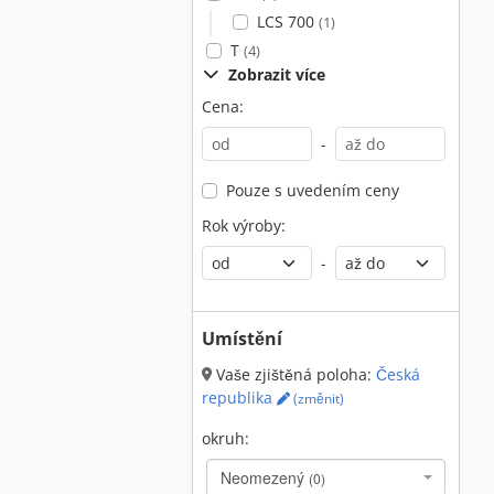
LCS 700
(1)
T
(4)
Zobrazit více
Cena:
-
Pouze s uvedením ceny
Rok výroby:
-
Umístění
Vaše zjištěná poloha:
Česká
republika
(změnit)
okruh:
Neomezený
(0)