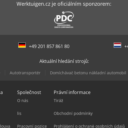
Werktuigen.cz je oficiálním sponzorem:
+49 201 857 861 80
+
Aktuální hledání strojů:
0
Autotransportér
Domíchávač betonu nákladní automobil
ra
Společnost
Právní informace
O nás
Tiráž
lis
Obchodní podmínky
louva
Pracovní pozice
Prohlášení o ochraně osobních údajů