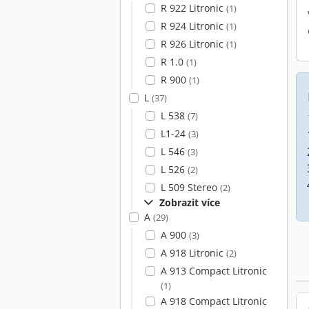
R 922 Litronic
(1)
R 924 Litronic
(1)
R 926 Litronic
(1)
R 1.0
(1)
R 900
(1)
L
(37)
L 538
(7)
L1-24
(3)
L 546
(3)
L 526
(2)
L 509 Stereo
(2)
Zobrazit více
A
(29)
A 900
(3)
A 918 Litronic
(2)
A 913 Compact Litronic
(1)
A 918 Compact Litronic