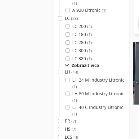
(1)
A 920 Litronic
(1)
LC
(23)
LC 200
(2)
LC 180
(1)
LC 280
(1)
LC 300
(1)
LC 380
(1)
Zobrazit více
LH
(14)
LH 24 M Industry Litronic
(1)
LH 60 M Industry Litronic
(1)
LH 40 C Industry Litronic
(1)
PR
(7)
HS
(7)
LCS
(4)