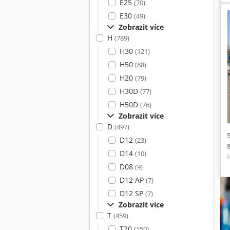
E25
(70)
E30
(49)
Zobrazit více
H
(789)
H30
(121)
H50
(88)
H20
(79)
H30D
(77)
H50D
(76)
Zobrazit více
D
(497)
D12
(23)
D14
(10)
D08
(9)
D12 AP
(7)
D12 SP
(7)
Zobrazit více
T
(459)
T20
(150)