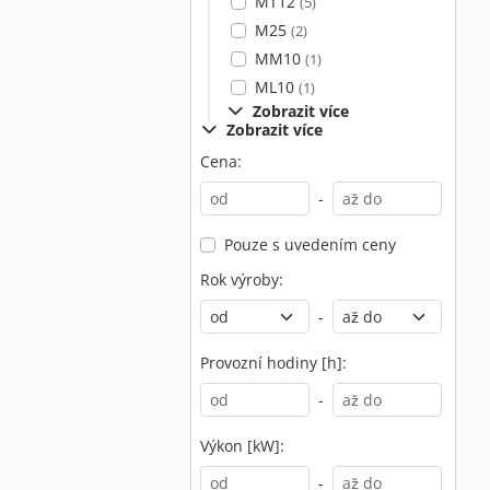
MT12
(5)
M25
(2)
MM10
(1)
ML10
(1)
Zobrazit více
Zobrazit více
Cena:
-
Pouze s uvedením ceny
Rok výroby:
-
Provozní hodiny [h]:
-
Výkon [kW]:
-