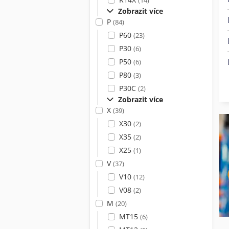
(14)
Zobrazit více
P
(84)
P60
(23)
P30
(6)
P50
(6)
P80
(3)
P30C
(2)
Zobrazit více
X
(39)
X30
(2)
X35
(2)
X25
(1)
V
(37)
V10
(12)
V08
(2)
M
(20)
MT15
(6)