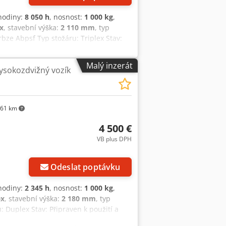
 hodiny:
8 050 h
, nosnost:
1 000 kg
,
ex
, stavební výška:
2 110 mm
, typ
frbze Abpsf Typ stožáru: Triplex Stav:
v, Plný volný zdvih,
Malý inzerát
vysokozdvižný vozík
61 km
4 500 €
VB plus DPH
Odeslat poptávku
 hodiny:
2 345 h
, nosnost:
1 000 kg
,
ex
, stavební výška:
2 180 mm
, typ
u: Duplex Stav: Připraven k použití a
v, Plný volný zdvih,