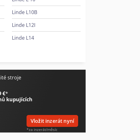
Linde L10B
Linde L12I
Linde L14
Linde R12B
Linde V10
té stroje
9 €
*
nů kupujících
Vložit inzerát nyní
*za inzerát/měsíc