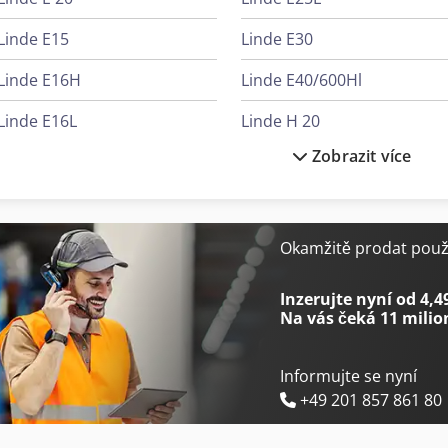
Linde E15
Linde E30
Linde E16H
Linde E40/600Hl
Linde E16L
Linde H 20
Zobrazit více
Linde E18L
Linde H14D
Linde E20
Linde H14T
Linde E20Ph
Linde H40D
Okamžitě prodat použi
Linde E20Phl
Linde H40T
Inzerujte nyní od 4,4
Na vás čeká
11 milio
Informujte se nyní
+49 201 857 861 80