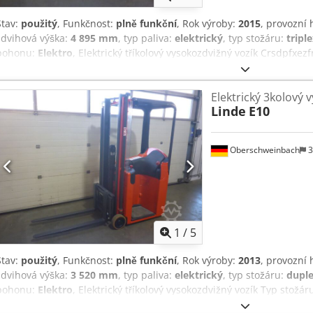
Stav:
použitý
, Funkčnost:
plně funkční
, Rok výroby:
2015
, provozní
zdvihová výška:
4 895 mm
, typ paliva:
elektrický
, typ stožáru:
tripl
pohonu:
Elektro
, Elektrický tříkolový vysokozdvižný vozík Crsdpfxez
Připraven k provozu a plně funkční Technický stav: dobrý Boční posu
Elektrický 3kolový 
Linde
E10
Oberschweinbach
3
1
/
5
Stav:
použitý
, Funkčnost:
plně funkční
, Rok výroby:
2013
, provozní
zdvihová výška:
3 520 mm
, typ paliva:
elektrický
, typ stožáru:
dupl
pohonu:
Elektro
, Elektrický tříkolový vysokozdvižný vozík Typ stožár
plně funkční Crodpfszfrbujx Abpef Technický stav: dobrý Boční posu