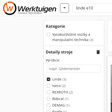
Česká republika
Kategorie
Vysokozdvižné vozíky a
manipulační technika
(3)
Detaily stroje
Výrobce:
Linde
(3)
Iveco
(2)
REXROTH
(2)
Bobcat
(1)
DEMAG
(1)
Eisele
(1)