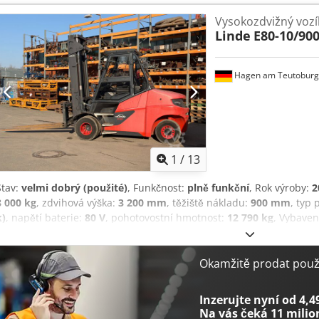
Vysokozdvižný vozí
Linde
E80-10/90
Hagen am Teutoburg
1
/
13
Stav:
velmi dobrý (použité)
, Funkčnost:
plně funkční
, Rok výroby:
2
8 000 kg
, zdvihová výška:
3 200 mm
, těžiště nákladu:
900 mm
, typ 
k)
, napětí baterie:
80 V
, pohotovostní hmotnost:
12 790 kg
, Vybaven
Vysokozdvižný vozík přesvědčí vysokou nosností, robustní kvalitou zn
průmyslový provoz. Technické údaje (podle typového štítku): Výrobc
01/900 Rok výroby: 2018 Nosnost: 8 000 kg Pohon: elektrický Napětí 
Okamžitě prodat použi
kW Hmotnost bez nákladu: cca 12 790 kg CE shoda Stav: Velmi dobrý 
počtu motohodin. Viz fotografie. Credpfxeyt Ihuo Abpef POUZE 1 
Inzerujte nyní od 4,4
ve stavu jak stojí a leží Prohlídka a vyzvednutí v Hagen a.T.W. po 
Na vás čeká
11 milio