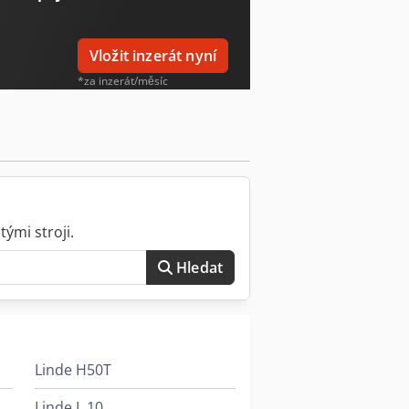
ny.
Vložit inzerát nyní
*za inzerát/měsíc
ými stroji.
Hledat
Linde H50T
Linde L 10