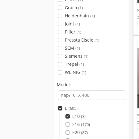
Graco
(1)
Heidenhain
(1)
Joint
(1)
Piller
(1)
Pressta Eisele
(1)
SCM
(1)
Siemens
(1)
Trepel
(1)
WEINIG
(1)
Model:
E
(605)
E10
(3)
E16
(170)
E20
(87)