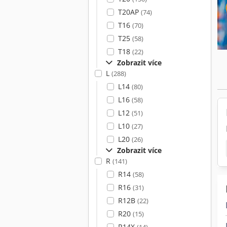
T20AP
(74)
T16
(70)
T25
(58)
T18
(22)
Zobrazit více
L
(288)
L14
(80)
L16
(58)
L12
(51)
L10
(27)
L20
(26)
Zobrazit více
R
(141)
R14
(58)
R16
(31)
R12B
(22)
R20
(15)
R14X