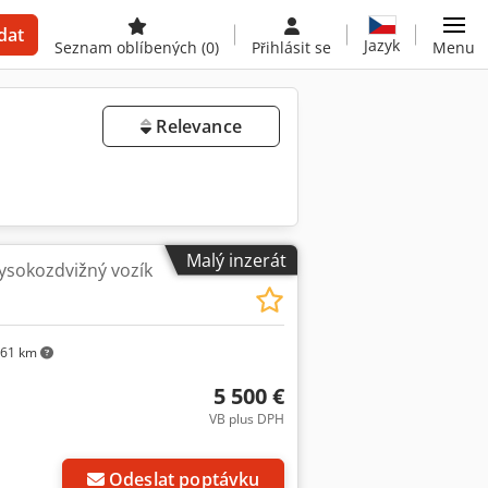
dat
Jazyk
Seznam oblíbených
(0)
Přihlásit se
Menu
Relevance
Malý inzerát
vysokozdvižný vozík
61 km
5 500 €
VB plus DPH
Odeslat poptávku