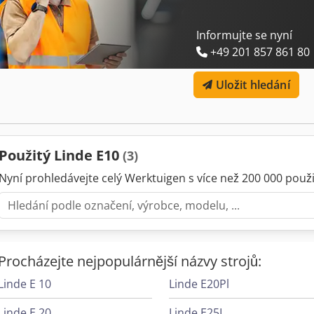
Prodej firmou → bez záruky a odpovědnosti za vady, chyby vyhraze
Informujte se nyní
+49 201 857 861 80
Uložit hledání
Použitý Linde E10
(3)
Nyní prohledávejte celý Werktuigen s více než 200 000 použit
Procházejte nejpopulárnější názvy strojů:
Linde E 10
Linde E20Pl
Linde E 20
Linde E25L