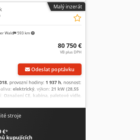
Malý inzerát
k
0
er Wald
593 km
80 750 €
VB plus DPH
Odeslat poptávku
018
, provozní hodiny:
1 937 h
, nosnost:
paliva:
elektrický
, výkon:
21 kW (28,55
í:
Označení CE, kabina, paletové vidle
,
ačky Linde a je ideální pro těžký
e: Linde Material Handling Model: E80-
baterie: 80 V Výkon pohonu: 2 × 10,5
té stroje
stav odpovídající stáří a nízkému
937 PROVOZNÍCH HODIN Ostatní: Prodej
9 €
*
dohodě možné Lokalita: Hagen a.T.W.
nů kupujících