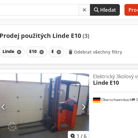
Hledat
Pro
Prodej použitých Linde E10
(3)
Linde
E10
E
Odebrat všechny filtry
Elektrický 3kolový 
Linde
E10
Oberschweinbach
3
1
/
6