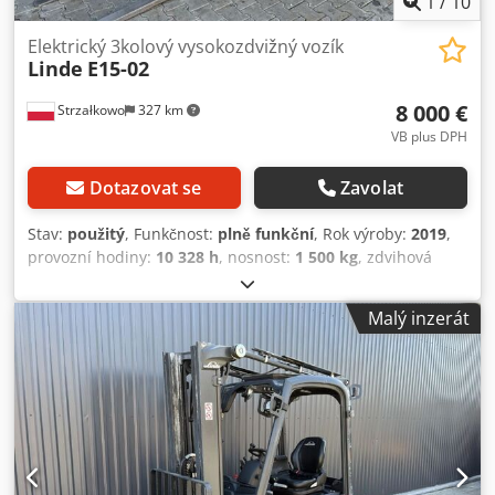
1
/
10
Elektrický 3kolový vysokozdvižný vozík
Linde
E15-02
8 000 €
Strzałkowo
327 km
VB plus DPH
Dotazovat se
Zavolat
Stav:
použitý
, Funkčnost:
plně funkční
, Rok výroby:
2019
,
provozní hodiny:
10 328 h
, nosnost:
1 500 kg
, zdvihová
výška:
4 625 mm
, volný zdvih:
1 519 mm
, typ paliva:
elektrický
, typ stožáru:
triplex
, stavební výška:
2 121 mm
,
Malý inzerát
typ pohonu:
Elektro
, Elektrický tříkolový vysokozdvižný
vozík ISO třída: ISO třída 2 = 1 000 – 2 500 kg Typ stožáru:
Triplex Stav: Připraven k provozu a plně funkční Technický
stav: dobrý Baterie Volt: 24V Boční posuv, Dsdpsxfnukjfx
Agdjck 3. ventil,