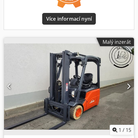
nabídneme vhodnou dopravu. Dalších 250 - 300
vysokozdvižných vozíků, příslušenství a zametacích strojů je
pro vás ihned k dispozici. Samozřejmě i k pronájmu! Rádi
Více informací nyní
odkoupíme váš STARÝ. Máte otázky? Můžete nás
kontaktovat během naší pracovní doby od 7:30 do 16:00.
Těšíme se na vás! Mluvíme anglicky Vyhrazeno předběžné
prodeje a chyby v této nabídce jsou výslovně vyhrazeny.
Malý inzerát
Djdpfx Agetw Acbedjck V prodejně se zařízení prodává v
aktuálním stavu, nikoli repasované. Veškeré informace jsou
poskytovány bez záruky, chyby a změny vyhrazeny.
1
/
15