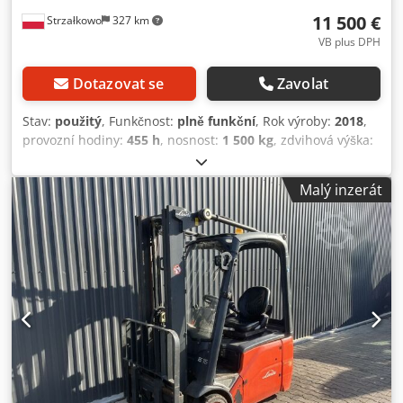
11 500 €
Strzałkowo
327 km
VB plus DPH
Dotazovat se
Zavolat
Stav:
použitý
, Funkčnost:
plně funkční
, Rok výroby:
2018
,
provozní hodiny:
455 h
, nosnost:
1 500 kg
, zdvihová výška:
4 625 mm
, volný zdvih:
1 519 mm
, typ paliva:
elektrický
,
typ stožáru:
triplex
, stavební výška:
2 121 mm
, typ pohonu:
Malý inzerát
Elektro
, Elektrický tříkolový vysokozdvižný vozík ISO třída:
ISO třída 2 = 1 000 – 2 500 kg Typ stožáru: Triplex Stav:
Připraven k provozu a plně funkční Dodpfsx Inu Sjx Agdeck
Technický stav: dobrý Baterie Volt: 24V Boční posuv, 3.
ventil,