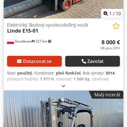
1
/
10
Elektrický 3kolový vysokozdvižný vozík
Linde
E15-01
8 000 €
Strzałkowo
327 km
VB plus DPH
Dotazovat se
Zavolat
Stav:
použitý
, Funkčnost:
plně funkční
, Rok výroby:
2014
,
provozní hodiny:
1 971 h
, nosnost:
1 500 kg
, zdvihová
výška:
4 625 mm
, volný zdvih:
1 519 mm
, typ paliva:
elektrický
, typ stožáru:
triplex
, stavební výška:
2 121 mm
,
Malý inzerát
typ pohonu:
Elektro
, Elektrický tříkolový vysokozdvižný
vozík ISO třída: ISO třída 2 = 1 000 – 2 500 kg Typ stožáru:
Triplex Stav: Připraven k provozu a plně funkční Technický
stav: dobrý Dcjdpfsyt Tycsx Agdek Baterie Volt: 24V Boční
posuv, 3. ventil,