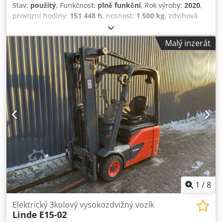
Stav:
použitý
, Funkčnost:
plně funkční
, Rok výroby:
2020
,
provozní hodiny:
151 448 h
, nosnost:
1 500 kg
, zdvihová
výška:
4 625 mm
, volný zdvih:
1 519 mm
, typ paliva:
elektrický
, typ stožáru:
triplex
, stavební výška:
2 121 mm
,
Malý inzerát
typ pohonu:
Elektro
, Elektrický tříkolový vysokozdvižný
vozík ISO třída: ISO třída 2 = 1 000 – 2 500 kg Typ stožáru:
Triplex Dsdpfezdwxvsx Agdjck Stav: Připraven k provozu a
plně funkční Technický stav: dobrý Baterie Volt: 24V Boční
posuv, 3. ventil,
1
/
8
Elektrický 3kolový vysokozdvižný vozík
Linde
E15-02