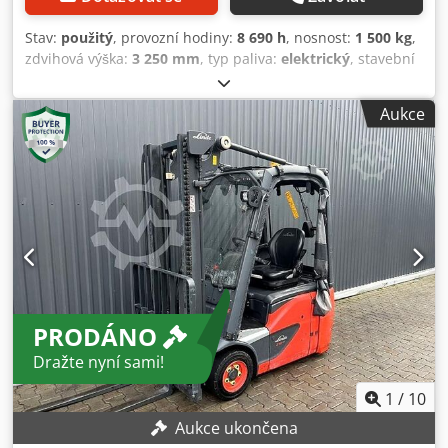
Stav:
použitý
, provozní hodiny:
8 690 h
, nosnost:
1 500 kg
,
zdvihová výška:
3 250 mm
, typ paliva:
elektrický
, stavební
výška:
2 800 mm
, typ převodu:
automatický
, Vybavení:
ochrana hlavy
, Linde E15 s nabíječkou. Nosnost 1 500 kg.
Aukce
Vlastní hmotnost přibližně 3 500 kg. Plně osazen gumovými
pneumatikami. Dedpsw Egtzofx Agdsck Tažné zařízení,
délka vidlic přibližně 1,10 m, čelní sklo, ochranná stříška.
PRODÁNO
Dražte nyní sami!
1
/
10
Aukce ukončena