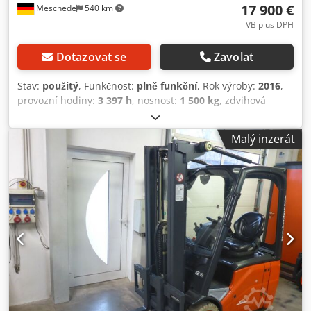
17 900 €
Meschede
540 km
VB plus DPH
Dotazovat se
Zavolat
Stav:
použitý
, Funkčnost:
plně funkční
, Rok výroby:
2016
,
provozní hodiny:
3 397 h
, nosnost:
1 500 kg
, zdvihová
výška:
3 840 mm
, volný zdvih:
1 500 mm
, typ paliva:
elektrický
, typ stožáru:
duplex
, stavební výška:
2 500 mm
,
Malý inzerát
typ pohonu:
Elektro
, Elektrický tříkolový vysokozdvižný
vozík Těžiště nákladu: 500 ISO třída: ISO třída 2 = 1.000 -
2.500 kg Typ stožáru: Duplex Technický stav: dobrý Dodpfx
Ajyyd T Uogdeck Typ předních pneumatik: Superelastik
Stav předních pneumatik: 20 - 40 % Typ zadních
pneumatik: Superelastik Stav zadních pneumatik: 20 - 40 %
Popis: Vozidlo je kontrolováno podle UVV. Před dodáním
projde stroj servisem a bude vyčištěn. Na přání může být
stroj lakován za příplatek. 3. ventil, 4. ventil, pracovní
světlomety vzadu, pracovní světlomety vpředu, čelní sklo.