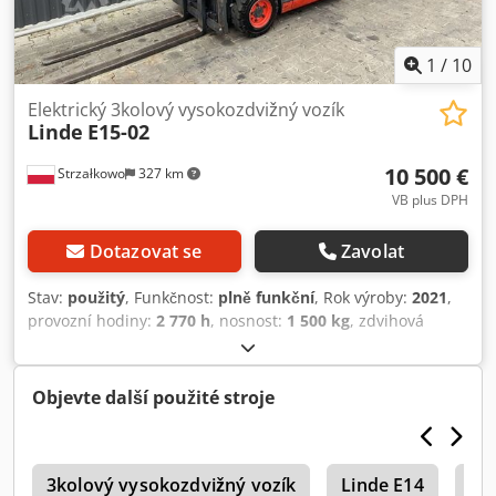
1
/
10
Elektrický 3kolový vysokozdvižný vozík
Linde
E15-02
10 500 €
Strzałkowo
327 km
VB plus DPH
Dotazovat se
Zavolat
Stav:
použitý
, Funkčnost:
plně funkční
, Rok výroby:
2021
,
provozní hodiny:
2 770 h
, nosnost:
1 500 kg
, zdvihová
výška:
5 225 mm
, volný zdvih:
1 719 mm
, typ paliva:
elektrický
, typ stožáru:
triplex
, stavební výška:
2 321 mm
,
typ pohonu:
Elektro
, Elektrický tříkolový vysokozdvižný
Objevte další použité stroje
vozík Typ stožáru: Triplex Stav: Připraven k provozu a plně
funkční Technický stav: dobrý Baterie: 24V Rok výroby
baterie: 2021 Boční posuv, 3. ventil, Dcjdpfx Agjzg Rxzsdok
p
3kolový vysokozdvižný vozík
Linde E14
Li