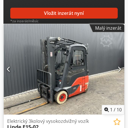
Vložit inzerát nyní
*za inzerát/měsíc
Malý inzerát
1
/
10
Elektrický 3kolový vysokozdvižný vozík
Linde
E15-02