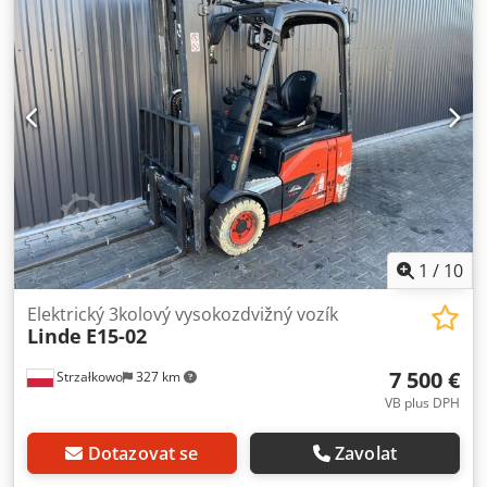
2 500 kg Typ stožáru: Triplex Stav: Připraven k provozu a
plně funkční Technický stav: dobrý Baterie Volt: 24V Boční
posuv, 3. ventil,
1
/
10
Elektrický 3kolový vysokozdvižný vozík
Linde
E15-02
7 500 €
Strzałkowo
327 km
VB plus DPH
Dotazovat se
Zavolat