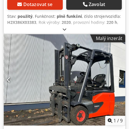
Dotazovat se
Zavolat
Stav:
použitý
, Funkčnost:
plně funkční
, číslo stroje/vozidla:
H2X386X03383
, Rok výroby:
2020
, provozní hodiny:
220 h
,
nosnost:
1 500 kg
, zdvihová výška:
3 140 mm
, typ paliva:
elektrický
, typ stožáru:
duplex
, stavební výška:
2 125 mm
,
Malý inzerát
typ pohonu:
Elektro
, Elektrický tříkolový vysokozdvižný
vozík Výrobní číslo podvozku: H2X386X03383 Těžiště
nákladu: 500 mm Typ stožáru: Duplex Dcedpfjykgqpox
Agdjk Stav: Připraven k použití a plně funkční Technický
stav: velmi dobrý Přední pneumatiky: superelastické Zadní
pneumatiky: superelastické Baterie: 24V Boční posuv, 3.
ventil, vnitřní zrcátko, tříkolový design,
1
/
9