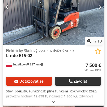
1
/
10
Elektrický 3kolový vysokozdvižný vozík
Linde
E15-02
7 500 €
Strzałkowo
327 km
VB plus DPH
Dotazovat se
Zavolat
Stav:
použitý
, Funkčnost:
plně funkční
, Rok výroby:
2020
,
provozní hodiny:
12 698 h
, nosnost:
1 500 kg
, zdvihová
výška:
4 625 mm
, volný zdvih:
1 519 mm
, typ paliva:
elektrický
, typ stožáru:
triplex
, stavební výška:
2 121 mm
,