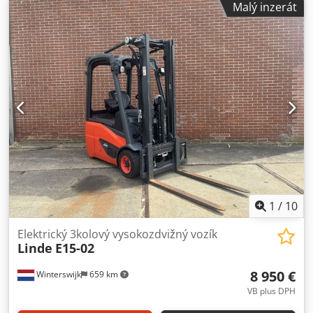
Malý inzerát
typ pohonu:
Elektro
, Elektrický tříkolový vysokozdvižný
vozík ISO třída: ISO třída 2 = 1 000 – 2 500 kg Typ stožáru:
Triplex Stav: Připraven k provozu a plně funkční Technický
stav: dobrý Baterie Volt: 24V Djdpfezc A S Hjx Agdsck Boční
posuv, 3. ventil,
1
/
10
Elektrický 3kolový vysokozdvižný vozík
Linde
E15-02
8 950 €
Winterswijk
659 km
VB plus DPH