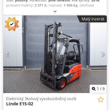
Stav:
použitý
, Funkčnost:
plně funkční
, Rok výroby:
2016
,
provozní hodiny:
2 371 h
, nosnost:
1 500 kg
, zdvihová
výška:
5 470 mm
, volný zdvih:
1 500 mm
, typ paliva:
elektrický
, typ stožáru:
triplex
, stavební výška:
2 500 mm
,
Malý inzerát
typ pohonu:
Elektro
, Elektrický čtyřkolový vysokozdvižný
vozík Dsdounnlzjpfx Agdjck Centrum zatížení: 500 ISO
třída: ISO třída 2 = 1 000 - 2 500 kg Typ stožáru: Triplex
Technický stav: dobrý Typ předních pneumatik:
Neznačkové Stav předních pneumatik: 40 - 60 % Typ
zadních pneumatik: bez označení Stav zadních pneumatik:
40 - 60% Popis: Vozidlo je UVV - zkontrolováno. Stroj je před
dodáním servisován a vyčištěn. Na přání je možné stroj za
příplatek nalakovat. Boční řazení, Třetí ventil, čtvrtý ventil,
zadní pracovní světla, přední pracovní světla, polokapotáž,
1
/
9
Elektrický 3kolový vysokozdvižný vozík
Linde
E15-02