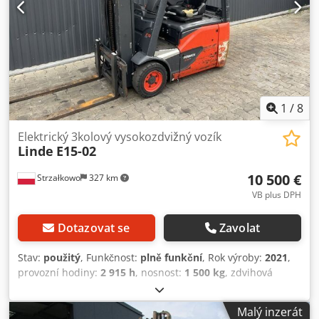
1
/
8
Elektrický 3kolový vysokozdvižný vozík
Linde
E15-02
10 500 €
Strzałkowo
327 km
VB plus DPH
Dotazovat se
Zavolat
Stav:
použitý
, Funkčnost:
plně funkční
, Rok výroby:
2021
,
provozní hodiny:
2 915 h
, nosnost:
1 500 kg
, zdvihová
výška:
4 625 mm
, volný zdvih:
1 519 mm
, typ paliva:
elektrický
, typ stožáru:
triplex
, stavební výška:
2 121 mm
,
Malý inzerát
typ pohonu:
Elektro
, Elektrický tříkolový vysokozdvižný