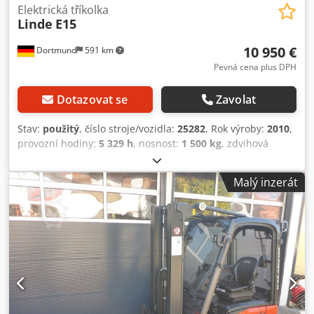
Elektrická tříkolka
Linde
E15
10 950 €
Dortmund
591 km
Pevná cena plus DPH
Dotazovat se
Zavolat
Stav:
použitý
, číslo stroje/vozidla:
25282
, Rok výroby:
2010
,
provozní hodiny:
5 329 h
, nosnost:
1 500 kg
, zdvihová
výška:
4 170 mm
, volný zdvih:
1 380 mm
, typ paliva:
elektrický
, typ stožáru:
triplex
, stavební výška:
1 960 mm
,
Malý inzerát
Vybavení:
boční posuv
, .: 25282 Detaily zařízení: Rok
výroby: 2010 Nosnost: 1500 kg Výška zdvihu: 4170 mm
Provozní hodiny: 5329 h Volný zdvih: 1380 mm Typ
masteru: Triplex Výška stožáru: 1960 mm Délka/šířka/výška:
1850 / 1090 / 1960 mm Provozní hmotnost: 3176 kg Baterie
od roku výroby: 2011 ---- Zařízení: * Ochranná střecha * 3.
ventil * Přední pracovní světla ----- Přílohy: * Boční posun
Dodpfotw Acnex Agdsck ---- Další informace o zařízení: ----
Provozní doba je obvykle odečtena v hodinách. Rádi vám