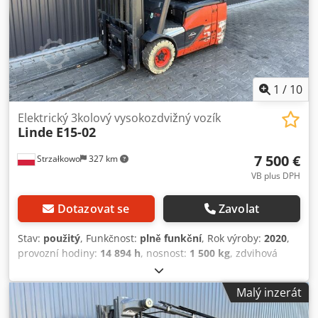
1
/
10
Elektrický 3kolový vysokozdvižný vozík
Linde
E15-02
7 500 €
Strzałkowo
327 km
VB plus DPH
Dotazovat se
Zavolat
Stav:
použitý
, Funkčnost:
plně funkční
, Rok výroby:
2020
,
provozní hodiny:
14 894 h
, nosnost:
1 500 kg
, zdvihová
výška:
4 625 mm
, volný zdvih:
1 519 mm
, typ paliva:
elektrický
, typ stožáru:
triplex
, stavební výška:
2 121 mm
,
Malý inzerát
typ pohonu:
Elektro
, Elektrický tříkolový vysokozdvižný
vozík Dedjzc A Sgepfx Agdsck ISO třída: ISO třída 2 = 1 000 –