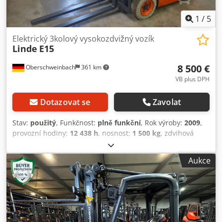
1
/
5
Elektrický 3kolový vysokozdvižný vozík
Linde
E15
8 500 €
Oberschweinbach
361 km
VB plus DPH
Dotazovat se
Zavolat
Stav:
použitý
, Funkčnost:
plně funkční
, Rok výroby:
2009
,
provozní hodiny:
12 438 h
, nosnost:
1 500 kg
, zdvihová
výška:
4 620 mm
, typ paliva:
elektrický
, typ stožáru:
triplex
, stavební výška:
2 120 mm
, typ pohonu:
Elektro
,
Aukce
elektrický 3-kolový vysokozdvižný vozík Typ stěžně: Triplex
Stav: Připraveno k použití a plně funkční Technický stav:
dobrý boční posun, Dcsdpovwhipefx Agdek