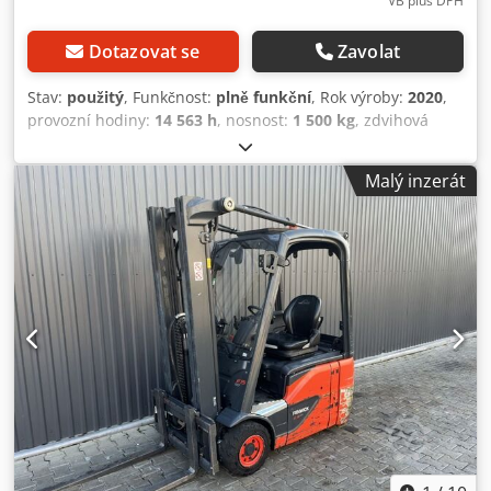
VB plus DPH
Dotazovat se
Zavolat
Stav:
použitý
, Funkčnost:
plně funkční
, Rok výroby:
2020
,
provozní hodiny:
14 563 h
, nosnost:
1 500 kg
, zdvihová
výška:
4 625 mm
, volný zdvih:
1 519 mm
, typ paliva:
elektrický
, typ stožáru:
triplex
, stavební výška:
2 121 mm
,
Malý inzerát
typ pohonu:
Elektro
, Elektrický tříkolový vysokozdvižný
vozík ISO třída: ISO třída 2 = 1 000 – 2 500 kg Typ stožáru:
Triplex Dcedpfx Agezgp U Ijdsk Stav: Připraven k provozu a
plně funkční Technický stav: dobrý Baterie Volt: 24V Boční
posuv, 3. ventil,