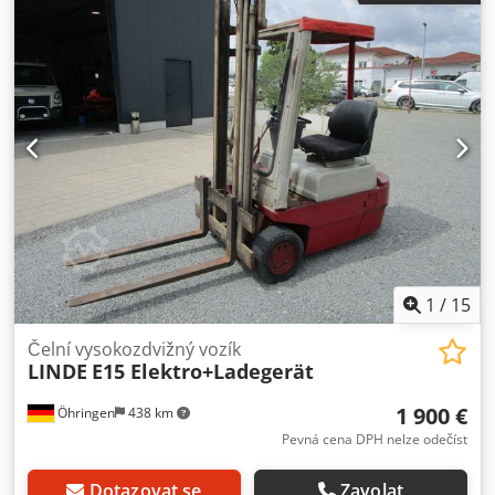
vozík ISO třída: ISO třída 2 = 1 000 - 2 500 kg Typ stožáru:
Triplex Dcsdpfxjzgzi Rj Agdok Stav: připraven k provozu a
plně funkční Technický stav: dobrý Baterie voltáž: 24V Rok
výroby baterie: 2021 Boční posuv, 3. ventil,
1
/
15
Čelní vysokozdvižný vozík
LINDE
E15 Elektro+Ladegerät
1 900 €
Öhringen
438 km
Pevná cena DPH nelze odečíst
Dotazovat se
Zavolat