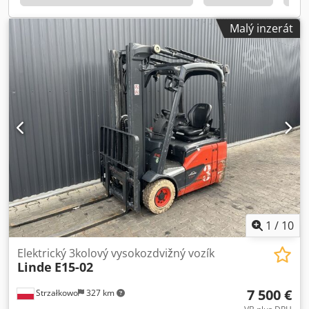
Malý inzerát
1
/
10
Elektrický 3kolový vysokozdvižný vozík
Linde
E15-02
7 500 €
Strzałkowo
327 km