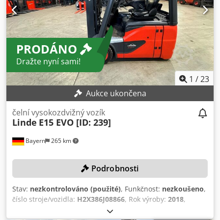
PRODÁNO
Dražte nyní sami!
1
/
23
Aukce ukončena
čelní vysokozdvižný vozík
Linde
E15 EVO [ID: 239]
Bayern
265 km
Podrobnosti
Stav:
nezkontrolováno (použité)
, Funkčnost:
nezkoušeno
,
číslo stroje/vozidla:
H2X386J08866
, Rok výroby:
2018
,
provozní hodiny:
4 387 h
, nosnost:
1 500 kg
, zdvihová
výška:
3 140 mm
, volný zdvih:
1 519 mm
, typ stožáru: