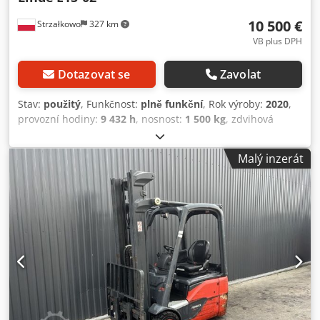
10 500 €
Strzałkowo
327 km
VB plus DPH
Dotazovat se
Zavolat
Stav:
použitý
, Funkčnost:
plně funkční
, Rok výroby:
2020
,
provozní hodiny:
9 432 h
, nosnost:
1 500 kg
, zdvihová
výška:
4 625 mm
, volný zdvih:
1 519 mm
, typ paliva:
elektrický
, typ stožáru:
triplex
, stavební výška:
2 121 mm
,
Malý inzerát
typ pohonu:
Elektro
, Elektrický tříkolový vysokozdvižný
vozík ISO třída: ISO třída 2 = 1 000 - 2 500 kg Typ stožáru:
Triplex Stav: připraven k provozu a plně funkční Technický
stav: dobrý Baterie voltáž: 24V Rok výroby baterie: 2025
Dodpfx Agezhdghsdsck Boční posuv, 3. ventil, topení, plně
uzavřená kabina,