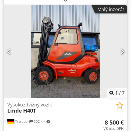
mm
, Linde H40T-02 Duplo 320, boční posuv, motor Perkins,
Malý inzerát
nafta, rok 2003 Video lze zaslat prostřednictvím aplikace
WhatsApp. Stálá dostupnost, podrobnosti na webových
stránkách. Chedszr Eplspfx Apdea Ceny jsou uvedeny bez
DPH, místo odběru Nuland. Společnost Van de Wert
Trading B.V. má v nabídce různé typy strojů, nákladních
vozidel, přívěsů a příslušenství. Všechny naše dodávky
probíhají za obchodní ceny, ve stavu „jak je“, bez záruk (viz
naše všeobecné obchodní podmínky). Pro prohlídku a/nebo
zkušební jízdu si můžete bez závazků domluvit schůzku.
Prosím, zavolejte předem, nejsme zde neustále. Van de
Wert Trading B.V. Bedrijfsstraat 3 5391 LR Nuland
1
/
7
Vysokozdvižný vozík
Linde
H40T
8 500 €
Troisdorf
602 km
VB plus DPH