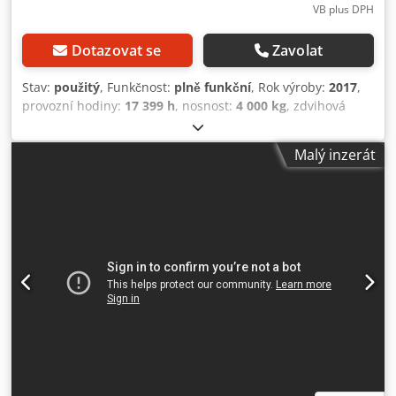
VB plus DPH
Dotazovat se
Zavolat
Stav:
použitý
, Funkčnost:
plně funkční
, Rok výroby:
2017
,
provozní hodiny:
17 399 h
, nosnost:
4 000 kg
, zdvihová
výška:
5 000 mm
, typ paliva:
plyn
, typ stožáru:
simplex
,
stavební výška:
3 370 mm
, typ pohonu:
Treibgas
, LPG
Malý inzerát
vysokozdvižné vozíky Třída ISO: Třída ISO 3 = 2 500 - 4 999
kg Typ stožáru: Standardní Stav: Připraveno k použití a
plně funkční Chjdpfx Apeyyf U Todja Technický stav: dobrý
3. ventil, 4. ventil, topení, plná kabina, klimatizace,