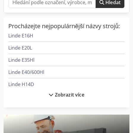
Hledat
Procházejte nejpopulárnější názvy strojů:
Linde E16H
Linde E20L
Linde E35Hl
Linde E40/600Hl
Linde H14D
Zobrazit více
Linde H14T
Linde H16D
Linde H16T