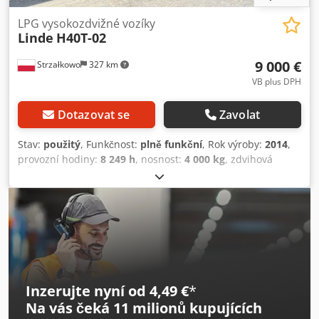
LPG vysokozdvižné vozíky
Linde
H40T-02
9 000 €
Strzałkowo
327 km
VB plus DPH
Dotazovat se
Zavolat
Stav:
použitý
, Funkčnost:
plně funkční
, Rok výroby:
2014
,
provozní hodiny:
8 249 h
, nosnost:
4 000 kg
, zdvihová
výška:
5 000 mm
, typ paliva:
plyn
, typ stožáru:
simplex
,
stavební výška:
3 370 mm
, typ pohonu:
Treibgas
, Plynový
vysokozdvižný vozík ISO třída: ISO třída 3 = 2 500 - 4 999 kg
Typ stožáru: Standardní Cjdpfozigr Nex Apdeha Stav:
Připraven k provozu a plně funkční Technický stav: dobrý
Popis: Polokabina 3. ventil,
Inzerujte nyní od 4,49 €
*
Na vás čeká
11 milionů kupujících