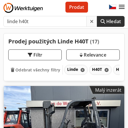
Prodat
Hledat
Prodej použitých Linde H40T
(17)
Filtr
Relevance
Linde
H40T
H
Odebrat všechny filtry
Malý inzerát