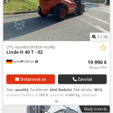
superelastické Přední pneumatiky velikost: 250/70-15
Chodpfx Aow Tf Huepdja Přední pneumatiky stav: 40 - 60 %
Zadní pneumatiky typ: superelastické Zadní pneumatiky
velikost: 250/70-15 Zadní pneumatiky stav: 40 - 60 % 3.
ventil, 4. ventil, plně uzavřená kabina, ochranné boční
zábrany (bodyguards)
1
/
10
LPG vysokozdvižné vozíky
Linde
H 40 T - 02
19 990 €
Kahla
298 km
VB plus DPH
Dotazovat se
Zavolat
Stav:
použitý
, Funkčnost:
plně funkční
, Rok výroby:
2013
,
provozní hodiny:
1 755 h
, nosnost:
4 000 kg
, zdvihová
výška:
3 730 mm
, volný zdvih:
200 mm
, typ paliva:
plyn
,
typ stožáru:
duplex
, stavební výška:
2 500 mm
, délka vidlic:
Malý inzerát
1 200 mm
, typ pohonu:
Treibgas
, Plynový vysokozdvižný