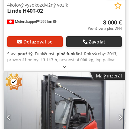
4kolový vysokozdvižný vozík
Linde
H40T-02
8 000 €
Meierskappel
599 km
Pevná cena plus DPH
Dotazovat se
Zavolat
Stav:
použitý
, Funkčnost:
plně funkční
, Rok výroby:
2013
,
provozní hodiny:
13 117 h
, nosnost:
4 000 kg
, typ paliva:
plyn
, pohotovostní hmotnost:
6 000 kg
, Linde H40T-02 na
prodej. Prohlídka je také možná. Csdexhgznspfx Apdeha
Malý inzerát