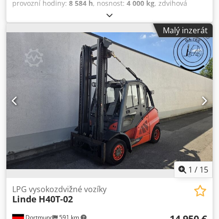
provozní hodiny:
8 584 h
, nosnost:
4 000 kg
, zdvihová
výška:
3 700 mm
, volný zdvih:
150 mm
, typ paliva:
plyn
,
typ stožáru:
simplex
, stavební výška:
2 600 mm
, typ
Malý inzerát
pohonu:
Treibgas
, vysokozdvižný vozík na LPG Těžiště
nákladu: 500 Typ stožáru: Standardní Technický stav:
dobrý Typ předních pneumatik: Superelastické Stav
předních pneumatik: 40-60 % Typ zadních pneumatik:
Superelastic Stav zadních pneumatik: 60 - 80% Csdpexb
Hfgjfx Apdjha Popis: Vozidlo je UVV - zkontrolováno. Stroj je
před dodáním servisován a vyčištěn. Na přání lze stroj za
příplatek nalakovat. Boční posuv, polohovací vidlice,
současná norma stožáru 3700 + ZVG Třetí ventil, čtvrtý
ventil, zadní pracovní světla, přední pracovní světla,
polokapotáž,
1
/
15
LPG vysokozdvižné vozíky
Linde
H40T-02
14 950 €
Dortmund
591 km