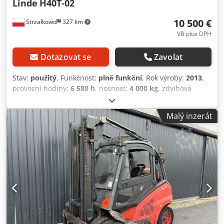
Linde
H40T-02
10 500 €
Strzałkowo
327 km
VB plus DPH
Dotazovat se
Zavolat
Stav:
použitý
, Funkčnost:
plně funkční
, Rok výroby:
2013
,
provozní hodiny:
6 580 h
, nosnost:
4 000 kg
, zdvihová
výška:
4 100 mm
, volný zdvih:
2 064 mm
, typ paliva:
plyn
,
typ stožáru:
simplex
, stavební výška:
2 920 mm
, typ
Malý inzerát
pohonu:
Treibgas
, vysokozdvižný vozík na LPG Chjdpfxexrh
Scs Apdsa Třída ISO: třída ISO 3 = 2 500 - 4 999 kg Typ
stožáru: Standardní Stav: Připraven k použití a plně funkční
Technický stav: dobrý Popis: Poloviční kabina Boční posun,