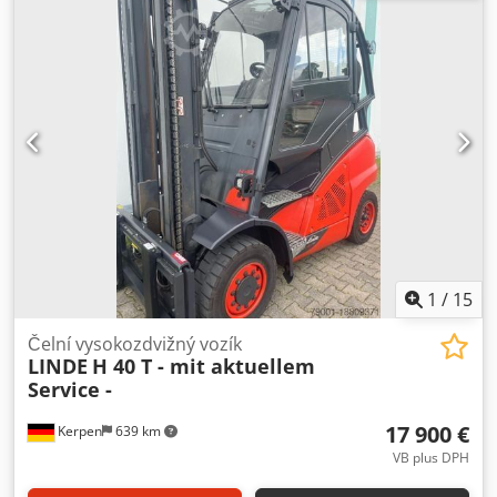
vozík ISO třída: ISO třída 3 = 2 500 - 4 999 kg Typ stožáru:
Duplex Technický stav: velmi dobrý Přední pneumatiky typ:
Superelastik Přední pneumatiky rozměr: 250/70-15 Přední
pneumatiky stav: 80 - 100 % Cedpfx Apsyyrpqjdeha Zadní
pneumatiky typ: Superelastik Zadní pneumatiky rozměr:
250-15 Zadní pneumatiky stav: 80 - 100 % Popis: Servisně
prověřeno, nová UVV & kontrola, nový lak Boční posuv, 3.
ventil, pracovní světlomet vzadu, pracovní světlomet
vpředu, plný volný zdvih, CE certifikát,
1
/
15
Čelní vysokozdvižný vozík
LINDE
H 40 T - mit aktuellem
Service -
17 900 €
Kerpen
639 km
VB plus DPH