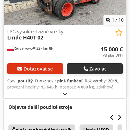
1
/
10
LPG vysokozdvižné vozíky
Linde
H40T-02
15 000 €
Strzałkowo
327 km
VB plus DPH
Dotazovat se
Zavolat
Stav:
použitý
, Funkčnost:
plně funkční
, Rok výroby:
2019
,
provozní hodiny:
13 646 h
, nosnost:
4 000 kg
, zdvihová
výška:
3 700 mm
, typ paliva:
plyn
, typ stožáru:
simplex
,
stavební výška:
2 620 mm
, typ pohonu:
Treibgas
, Plynový
vysokozdvižný vozík ISO třída: ISO třída 3 = 2 500 - 4 999 kg
Objevte další použité stroje
Typ stožáru: Standardní Stav: Připraven k provozu a plně
funkční Technický stav: dobrý Cjdswzp Dhspfx Apdsha 3.
ventil, 4. ventil, plná kabina, zdvojené pneumatiky,