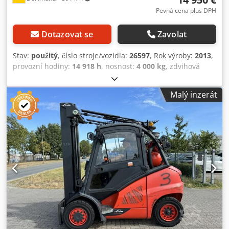
Pevná cena plus DPH
Dotazovat se
Zavolat
Stav:
použitý
, číslo stroje/vozidla:
26597
, Rok výroby:
2013
,
provozní hodiny:
14 918 h
, nosnost:
4 000 kg
, zdvihová
výška:
5 000 mm
, typ paliva:
plyn
, typ stožáru:
simplex
,
stavební výška:
3 330 mm
, Vybavení:
kabina
, Zařízení č.
Malý inzerát
26597 Detaily stroje: Rok výroby: 2013 Nosnost: 4000 kg
Výška zdvihu: 5000 mm Odečtené provozní hodiny: 14 918
h Typ stožáru: standardní Výška stožáru: 3330 mm Délka/
šířka/výška: 3000 / 1450 / 2370 mm Provozní hmotnost:
6170 kg ---- Výbava: * Ochranná střecha * 3. ventil * 4.
ventil * Uzavřená kabina * Topení * Pracovní světlomety
vpředu * Pracovní světlomety vzadu ---- Další informace o
zařízení: Chodpfxjy T N N Uj Apdsa Bluespot ---- U
provozních hodin se obecně jedná o odečtené hodnoty.
Rádi Vám zajistíme vhodnou dopravu. Okamžitě k dispozici
dalších 250–300 vysokozdvižných vozíků, přídavných
zařízení a zametacích strojů. Samozřejmě i k pronájmu!
Rádi od Vás také vykoupíme starý stroj. Máte dotazy?