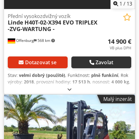
1
/
13
Přední vysokozdvižný vozík
Linde
H40T-02-X394 EVO TRIPLEX
-ZVG-WARTUNG -
14 900 €
Offenburg
568 km
VB plus DPH
Dotazovat se
Zavolat
Stav:
velmi dobrý (použité)
, Funkčnost:
plně funkční
, Rok
výroby:
2018
, provozní hodiny:
17 513 h
, nosnost:
4 000 kg
,
zdvihová výška:
5 365 mm
, těžiště nákladu:
500 mm
, typ
paliva:
plyn
, typ stožáru:
triplex
, stavební výška:
2 650
Malý inzerát
mm
, výrobce motorů:
VW
, Vybavení:
boční posuv, kabina,
osvětlení, svěrka
, Triplexový stožár s plným volným
zdvihem, stavební výška: 2650 mm, zdvihová výška: 5365
mm, zařízení na nastavení vidlí s bočním posuvem, max.
rozevření: 1750 mm, délka vidlic: 2450 mm, silniční
osvětlení dle STVO, LED pracovní světlomety vpředu i