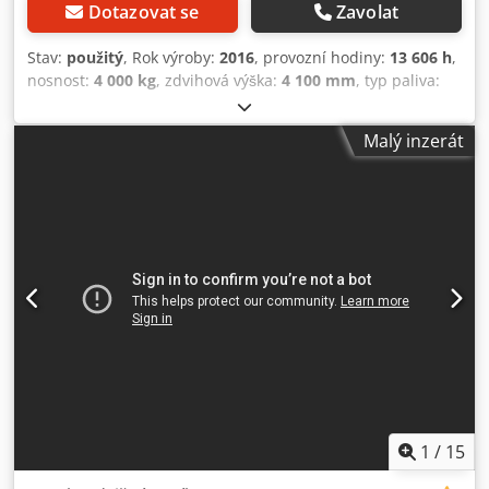
Dotazovat se
Zavolat
Stav:
použitý
, Rok výroby:
2016
, provozní hodiny:
13 606 h
,
nosnost:
4 000 kg
, zdvihová výška:
4 100 mm
, typ paliva:
plyn
, stavební výška:
2 920 mm
, typ převodu:
automatický
, Vybavení:
kabina
, Linde H 40 T - Série 394 -
Malý inzerát
Vyrobeno v Německu. Nasazení v Německu. Technicky i
vzhledově ve velmi dobrém stavu, ihned k použití. Servis
hotový. Na vyžádání s novým UVV testem. Plynová láhev
může být instalována při dodání na vyžádání. 13 606
provozních hodin Celá kabina Topení Klimatizace Obsluha
2 pedály 2 přední pracovní světlomety 2 zadní pracovní
světlomety Standardní stožár s volným zdvihem 150 mm
Ovládání joystickem pomocí křížové páky Výška zdvihu: 4
100 mm Výška: 2 920 mm Volný zdvih: 150 mm Vidlice 1
200 x 125 x 50 mm, 16 za příplatek -06 za 000 2 000 - 2 200
- 2 400 mm 3. + 4. ventil / dvojitá přídavná hydraulika
pneumatiky SE Přední pneumatiky 70% Zadní pneumatiky
70% Technické informace - chyby vyhrazeny. Prodej je bez
záruky. Cedpfjv Tau Nsx Apdjha
1
/
15