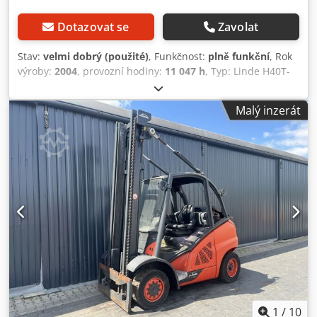
Dotazovat se
Zavolat
Stav:
velmi dobrý (použité)
, Funkčnost:
plně funkční
, Rok
výroby:
2004
, provozní hodiny:
11 047 h
, Typ: Linde H40T-
04 Rok výroby: 2004 Provozní hodiny: 11 047 hodin Stroj:
Teleskopický stožár bez volného zdvihu Výška zdvihu: 2750
Malý inzerát
mm Jmenovitý zdvih: 3900 mm Doplňková hydraulika:
dvojitá Nástavba: Nosník pro vidlice Plně uzavřená kabina
Chedpfx Apjzp Dwiedja Dvojité ovládání pedály Pracovní
světla vpředu i vzadu
1
/
10