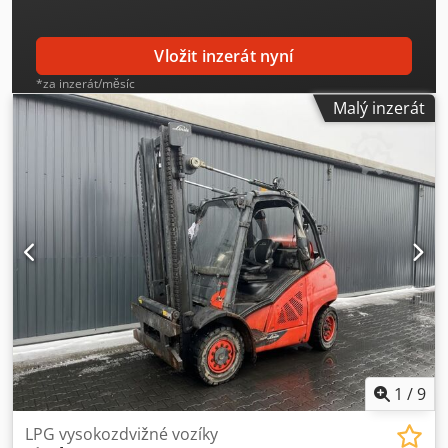
Vložit inzerát nyní
*za inzerát/měsíc
Malý inzerát
1
/
9
LPG vysokozdvižné vozíky