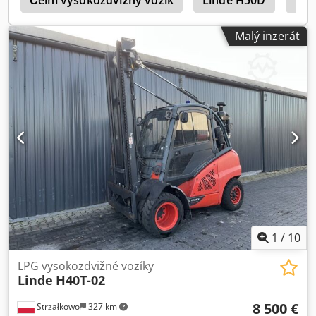
8
Čelní vysokozdvižný vozík
Linde H50D
Lin
Malý inzerát
1
/
10
LPG vysokozdvižné vozíky
Linde
H40T-02
8 500 €
Strzałkowo
327 km