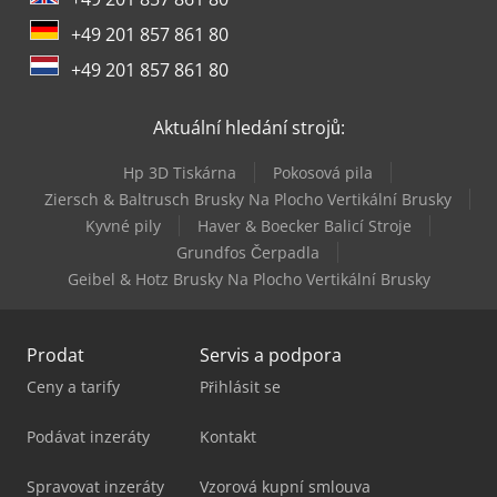
Linde H80T
+49 201 857 861 80
Linde L10B
+49 201 857 861 80
Linde L12I
Aktuální hledání strojů:
Linde R12B
Hp 3D Tiskárna
Pokosová pila
Linde R20G
Ziersch & Baltrusch Brusky Na Plocho Vertikální Brusky
Kyvné pily
Haver & Boecker Balicí Stroje
Linde T20S
Grundfos Čerpadla
Geibel & Hotz Brusky Na Plocho Vertikální Brusky
Prodat
Servis a podpora
Ceny a tarify
Přihlásit se
Podávat inzeráty
Kontakt
Spravovat inzeráty
Vzorová kupní smlouva