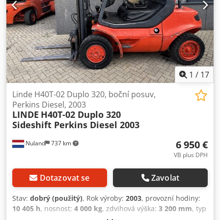
1
/
17
Linde H40T-02 Duplo 320, boční posuv,
Perkins Diesel, 2003
LINDE
H40T-02 Duplo 320
Sideshift Perkins Diesel 2003
6 950 €
Nuland
737 km
VB plus DPH
Dotazovat se
Zavolat
Stav:
dobrý (použitý)
, Rok výroby:
2003
, provozní hodiny:
10 405 h
, nosnost:
4 000 kg
, zdvihová výška:
3 200 mm
, typ
paliva:
nafta
, typ stožáru:
duplex
, stavební výška:
2 400