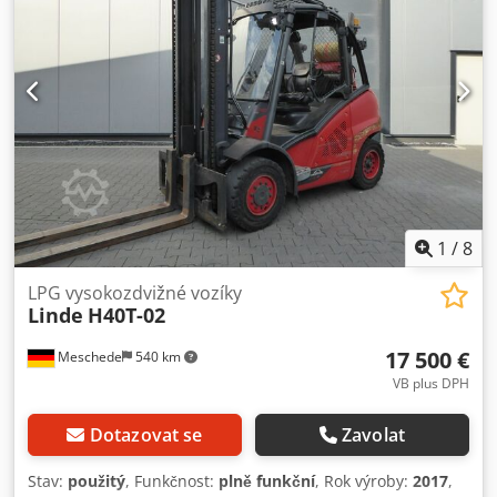
předních pneumatik: 40-60 % Typ zadních pneumatik:
Superelastic Cedpfx Aju D Rcpjpdoha Stav zadních
pneumatik: 40-60 % Popis: Vozidlo je UVV - zkontrolováno.
Stroj je před dodáním servisován a vyčištěn. Na přání je
možné stroj za příplatek nalakovat. Zadní pracovní světla,
přední pracovní světla, polokapotáž, topení,
1
/
8
LPG vysokozdvižné vozíky
Linde
H40T-02
17 500 €
Meschede
540 km
VB plus DPH
Dotazovat se
Zavolat
Stav:
použitý
, Funkčnost:
plně funkční
, Rok výroby:
2017
,