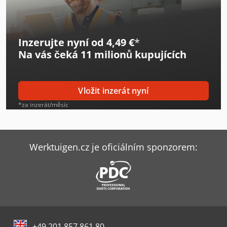
Linde H18D
Linde H18T
Inzerujte nyní od 4,49 €
*
Linde H35D
Na vás čeká
11 milionů kupujících
Linde H40D
Linde H45D
Vložit inzerát nyní
Linde H45T
*za inzerát/měsíc
Linde H50T
Linde H60D
Werktuigen.cz je oficiálním sponzorem:
Linde H60T
Linde H70D
Linde H80D
+49 201 857 861 80