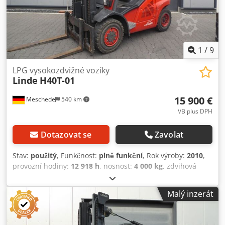
1
/
9
LPG vysokozdvižné vozíky
Linde
H40T-01
15 900 €
Meschede
540 km
VB plus DPH
Dotazovat se
Zavolat
Stav:
použitý
, Funkčnost:
plně funkční
, Rok výroby:
2010
,
provozní hodiny:
12 918 h
, nosnost:
4 000 kg
, zdvihová
výška:
4 400 mm
, volný zdvih:
150 mm
, typ paliva:
plyn
,
typ stožáru:
simplex
, stavební výška:
3 000 mm
, typ
Malý inzerát
pohonu:
Treibgas
, vysokozdvižný vozík na LPG Těžiště
nákladu: 500 Typ stožáru: Standardní Technický stav:
dobrý Typ předních pneumatik: Superelastické Stav