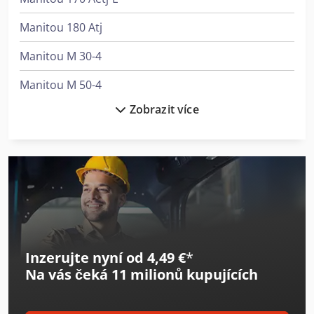
Manitou 180 Atj
Manitou M 30-4
Manitou M 50-4
Zobrazit více
Manitou Mc 25-4
Manitou Me 315
Manitou Me 430
Manitou Me 450
Manitou Mht 10130
Inzerujte nyní od 4,49 €
*
Manitou Mht 10180
Na vás čeká
11 milionů kupujících
Manitou Mht 790
Manitou Mi 25 D