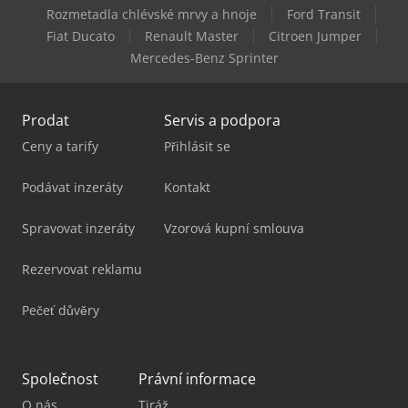
Manitou Mt 733 Easy
Rozmetadla chlévské mrvy a hnoje
Ford Transit
Fiat Ducato
Renault Master
Citroen Jumper
Manitou Mt 933 Easy
Mercedes-Benz Sprinter
Prodat
Servis a podpora
Ceny a tarify
Přihlásit se
Podávat inzeráty
Kontakt
Spravovat inzeráty
Vzorová kupní smlouva
Rezervovat reklamu
Pečeť důvěry
Společnost
Právní informace
O nás
Tiráž