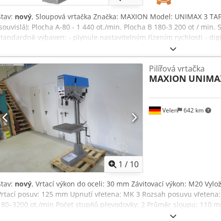
Stav:
nový
, Sloupová vrtačka Značka: MAXION Model: UNIMAX 3 TAP 
(souvislá): Plocha A-80 - 1 440 ot./min. Plocha B 180-3 200 ot / min
standardně vybaven: - plynule nastavitelným řízením rychlosti - dig
digitálním displejem pro hloubku vrtání - řezacím zařízením na nit
vyhazovačem nástroje - ručně Crodpod Hrhvefx Abhef
Pilířová vrtačka
MAXION
UNIMAX
Velen
642 km
1
/
10
Stav:
nový
, Vrtací výkon do oceli: 30 mm Závitovací výkon: M20 Vyl
Vrtací posuv: 125 mm Upnutí vřetena: MK 3 Rozsah posuvu vřetena:
180–3200 ot./min Počet stupňů převodovky: 2 Průměr sloupu: 110 m
příkon: 0,8 / 1,4 kW Hmotnost stroje cca 0,27 t Potřebný prostor cca 