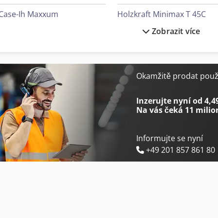
Case-Ih Maxxum
Holzkraft Minimax T 45C
Zobrazit více
Emag Vl 2
Matsuura H.plus-300
Fehlmann Picomax 56 Top
Matsuura H.plus-300 Pc-5
Gildemeister Ctx 310
Maxion Bt 20
Okamžitě prodat použi
Gildemeister Ctx 310 V3
Maxion Ecomax 14
Inzerujte nyní od 4,4
Na vás čeká
11 milio
Informujte se nyní
+49 201 857 861 80