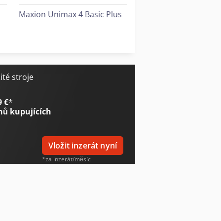
Maxion Unimax 4 Basic Plus
Omax Maxiem 1530
Omax Maxiem 2040
té stroje
9 €
*
nů kupujících
Vložit inzerát nyní
*za inzerát/měsíc