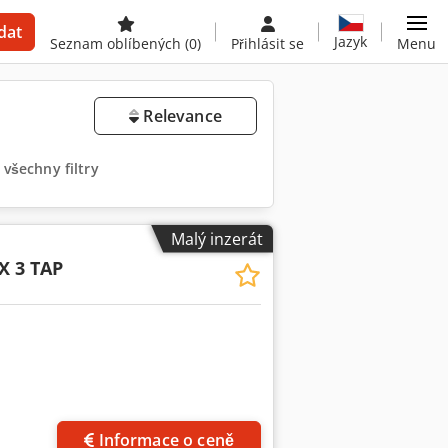
dat
Jazyk
Seznam oblíbených
(0)
Přihlásit se
Menu
Relevance
všechny filtry
Malý inzerát
 3 TAP
Informace o ceně