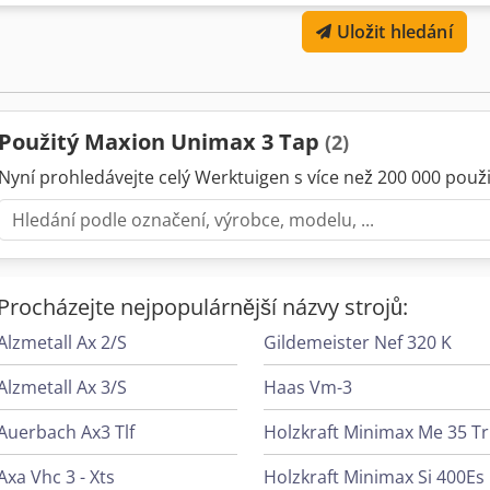
podzim/zima 2023!! Silný, přesný sloupový vrtačka s širokou oblastí po
Uložit hledání
pomocí pastorku a šnekového převodu a lze jej otáčet kolem sloupu.
Nouzové tlačítko STOP. Plná ochrana motoru. Hvězdicová rukojeť. Dig
výbavě. S programovatelným zařízením na řezání závitů.
Použitý Maxion Unimax 3 Tap
(2)
Nyní prohledávejte celý Werktuigen s více než 200 000 použit
Procházejte nejpopulárnější názvy strojů:
Alzmetall Ax 2/S
Gildemeister Nef 320 K
Alzmetall Ax 3/S
Haas Vm-3
Auerbach Ax3 Tlf
Holzkraft Minimax Me 35 Tr
Axa Vhc 3 - Xts
H