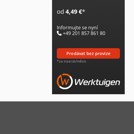
od
4,49 €
*
Informujte se nyní
+49 201 857 861 80
prodávat bez provize
*za inzerát/měsíc