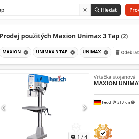
Hledat
Pro
Prodej použitých Maxion Unimax 3 Tap
(2)
MAXION
UNIMAX 3 TAP
UNIMAX
Odebrat 
Vrtačka stojanová
MAXION
UNIMAX
Feucht
310 km
1
/
4