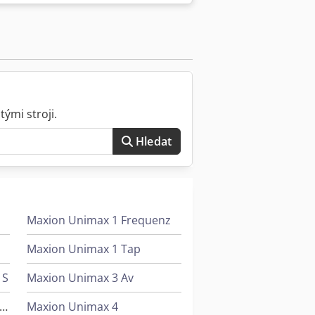
užití. Vrtací stůl je nastavitelný
 Přepínač otáček vpravo/vlevo.
itální ukazatel otáček v základní
ými stroji.
Hledat
Maxion Unimax 1 Frequenz
Maxion Unimax 1 Tap
 S
Maxion Unimax 3 Av
olzkraft Minimax Si 400Es 32 M
Maxion Unimax 4