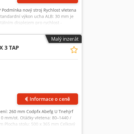
Podmínka nový stroj Rychlost vřetena
. Standardní výkon ucha ALB: 30 mm je
itálním displejem pro rychlost -
i - lehkým strojem - automatickým
Malý inzerát
 3 TAP
Informace o ceně
ožení: 260 mm Codpfx Abefg U Tnehjrf
 0 mm/ot. Otáčky vřetena: 80–1440 /
m Plocha stolu: 500 x 365 mm Celkový
0,4 x 1,2 x 1,9 m Akční cena