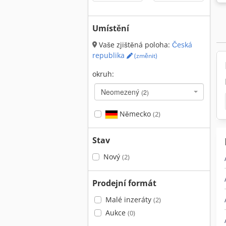
Umístění
Vaše zjištěná poloha:
Česká
republika
(změnit)
okruh:
Neomezený
(2)
Německo
(2)
Stav
Nový
(2)
Prodejní formát
Malé inzeráty
(2)
Aukce
(0)