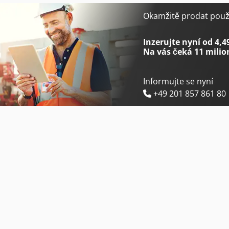
Mazak Integrex I-200St
Mazak Optiplex Nexus 3015
Okamžitě prodat použi
Mazak Integrex I-250H
Mazak Quick Turn 200
Inzerujte nyní od 4,4
Na vás čeká
11 milio
Informujte se nyní
+49 201 857 861 80