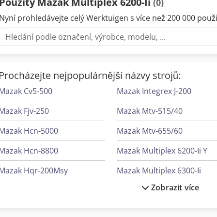
Použitý Mazak Multiplex 6200-Ii
(0)
Nyní prohledávejte celý Werktuigen s více než 200 000 použit
Procházejte nejpopulárnější názvy strojů:
Mazak Cv5-500
Mazak Integrex J-200
Mazak Fjv-250
Mazak Mtv-515/40
Mazak Hcn-5000
Mazak Mtv-655/60
Mazak Hcn-8800
Mazak Multiplex 6200-Ii Y
Mazak Hqr-200Msy
Mazak Multiplex 6300-Ii
Zobrazit více
Mazak Integrex E-500H Ii
Mazak Multiplex 6300-Ii Y
Mazak Integrex I-200S
Mazak Optiplex 4020 Fiber Ii