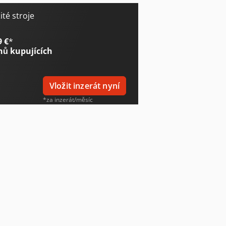
té stroje
9 €
*
nů kupujících
Vložit inzerát nyní
*za inzerát/měsíc