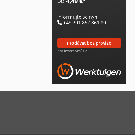
od
4,49 €
*
Informujte se nyní
+49 201 857 861 80
prodávat bez provize
*za inzerát/měsíc