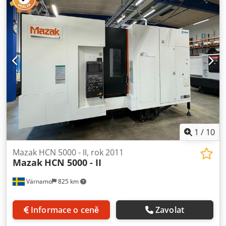
hmotnost:
11 000 kg
, délka stolu:
500 mm
, šířka stolu:
500
mm
, model regulátoru:
Matrix Nexus
, maximální otáčky
vřetene:
18 000 ot./min
, Vybavení:
dokumentace /
manuál
, Mazak HC Nexus 5000-ll CNC horizontální
obráběcí centrum CNC řízení Mazatrol Matrix Velikost
paletového stolu 500 x 500 mm Počet palet 2 Zatížení stolu
700 KG Dráha pojezdu os X-Y-Z 730x 730x740 mm
Indexování stolu 0,001° Kužel vřetena DIN 69871A-40
Crjdsy N Addopfx Ap Hef Otáčky vřetena 18 000 1/min
Motor vřetena 35-26 kW Kapacita Mazgazin 80 Máte-li
jakékoli dotazy k tomuto stroji nebo si chcete sjednat
schůzku k jeho prohlídce, kontaktujte nás prosím
telefonicky nebo e-mailem.
1
/
10
Mazak HCN 5000 - II, rok 2011
Mazak
HCN 5000 - II
Värnamo
825 km
Informace o ceně
Zavolat