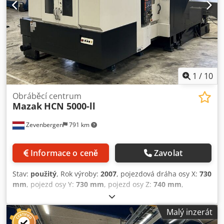
1
/
10
Obráběcí centrum
Mazak
HCN 5000-ll
Zevenbergen
791 km
Informace o ceně
Zavolat
Stav:
použitý
, Rok výroby:
2007
, pojezdová dráha osy X:
730
mm
, pojezd osy Y:
730 mm
, pojezd osy Z:
740 mm
,
hmotnost obrobku (max.):
700 kg
, výrobce řídicích
jednotek:
Mazatrol
, celková výška:
2 813 mm
, celková
Malý inzerát
délka:
5 985 mm
, celková šířka:
3 056 mm
, celková