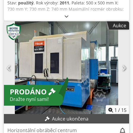
Stav:
použitý
, Rok výroby:
2011
, Paleta: 500 x 500 mm X:
730 mm Y: 730 mm Z: 740 mm Maximální rozměr obrobku:
Ø 800 x 1000 mm Maximální nosnost: 700 kg Otáčky
vřetena: 12 000 ot./min - vysoký krouticí moment Výkon
Aukce
vřetene: 22/30 kW , 300 Nm (AC40HP) CAT 40 Měnič
nástrojů: 40 pozic Rozhraní pro chladicí systém Příprava
pro sondu OMP60 Dopravník Cromar Synchronizované
závitování Konstantní sklony G00 EIA EIA 3D COMP
Škálování Včetně nakládání stroje Včetně nástrojů a
upínacích kostek Mazak HC Nexus 5000-II: D x Š x V: 475 x
238 x 285 cm Paleta: 500 x 500 mm X: 730 mm Y: 730 mm Z:
740 mm Cedpfxoy H Dnxo Ap Hsrf Max. nosnost: 700 kg
Měnič nástrojů: 40 pozic
PRODÁNO
Dražte nyní sami!
1
/
15
Aukce ukončena
Horizontální obráběcí centrum