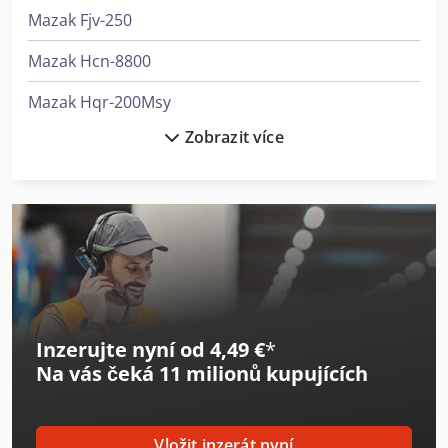
Mazak Fjv-250
Mazak Hcn-8800
Mazak Hqr-200Msy
Zobrazit více
Mazak Hqr-250Msy
Mazak Integrex E-500H Ii
Mazak Integrex I-200S
Mazak Integrex I-200St
Mazak Integrex I-250H
Inzerujte nyní od 4,49 €
*
Mazak Integrex J-200
Na vás čeká
11 milionů kupujících
Mazak Mtv-515/40
Mazak Mtv-655/60
Vložit inzerát nyní