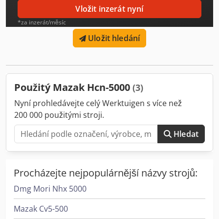
PODROBNOSTI O STROJI Počet motohodin: 80 452 h
Vložit inzerát nyní
Pracovní doba vřetena: 18 203 h Celková spotřeba energie:
*za inzerát/měsíc
65,7 kVA Hmotnost: 11,6 t Přívod chladicí kapaliny přes
vřeteno: 15 barů Objem nádrže: 510 l VYBAVENÍ - Vybavení
Uložit hledání
- Dopravník třísek - Signální lampa - Vysokotlaké čerpadlo -
Osvětlení pracovního prostoru - Aktivní chladicí jednotka
vřetena
Použitý Mazak Hcn-5000
(3)
Nyní prohledávejte celý Werktuigen s více než
200 000 použitými stroji.
Hledat
Procházejte nejpopulárnější názvy strojů:
Dmg Mori Nhx 5000
Mazak Cv5-500