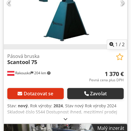
1
/
2
Pásová bruska
Scantool
75
1 370 €
Rakousko
204 km
Pevná cena plus DPH
Dotazovat se
Zavolat
Stav:
nový
, Rok výroby:
2024
, Stav nový Rok výroby 2024
Skladové číslo 5544 Dostupnost ihned, mezitímní prodej
vyhrazen Země původu Polsko Cena 1370 € Skladem 1 ks
Šířka broušení 75 mm Rozměry brusného pásu 2 000 x 75
Malý inzerát
mm Kontaktní válec 200 x 75 x 42 ø mm Rovná brousicí