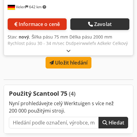
Velen
642 km
Informace o ceně
Zavolat
Stav:
nový
, Šířka pásu 75 mm Délka pásu 2000 mm
Rychlost pásu 30 - 34 m/sec Dsdpeirwwlefx Adkekr Celkový
potřebný výkon 4,1 HP Hmotnost stroje cca 75 kg Potřebný
prostor cca 1,2 x 0,5 x 0,85 m Průmyslová podlahová
Uložit hledání
pásová bruska s následujícími výhodami: - Dánská špičková
kvalita - Samostatné nouzové vypnutí - Motorová brzda -
Bezpečný provoz - Jednoduchá a praktická obsluha -
Snadné nastavení - Rychlá a snadná výměna brusného
pásu bez nářadí - 5 let záruka na motor - Optimální
Použitý Scantool 75
(4)
bezpečnost
Nyní prohledávejte celý Werktuigen s více než
200 000 použitými stroji.
Hledat