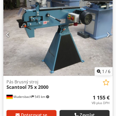
plocha 605 mm Dedpfx Adeynmwwekekr Otáčky 3 000
1/min Výkon motoru 3 kW Délka 1 025 mm Šířka 500 mm
Výška 1 000 mm Hmotnost 76 kg Průmyslová podlahová
pásová bruska s následujícími výhodami: - Samostatné
nouzové zastavení - Brzda motoru - Bezpečný provoz -
Jednoduché a praktické ovládání - Snadné nastavení -
Rychlá a snadná výměna brusného pásu bez nářadí - 5 let
záruka na motor - Optimální bezpečnost
1
/
6
Pás Brusný stroj
Scantool
75 x 2000
1 155 €
Mudersbach
545 km
VB plus DPH
Dotazovat se
Zavolat