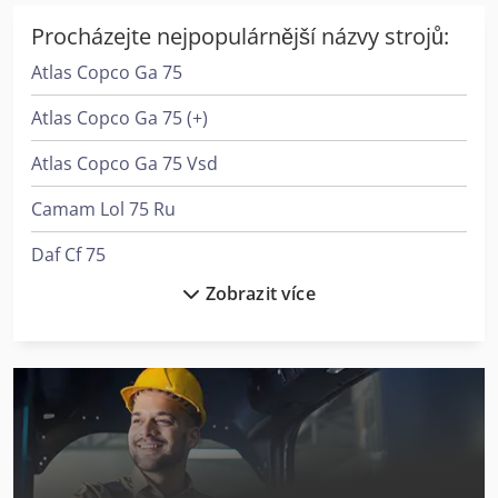
Procházejte nejpopulárnější názvy strojů:
Atlas Copco Ga 75
Atlas Copco Ga 75 (+)
Atlas Copco Ga 75 Vsd
Camam Lol 75 Ru
Daf Cf 75
Zobrazit více
Elumatec Sbz 140
Fein Grit Gx 75
Flott Tsb 250 P
Gildemeister Mf Sprint 65
Gildemeister Twin 65