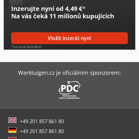
Inzerujte nyní od 4,49 €
*
Graule As 450
Na vás čeká
11 milionů kupujících
Hitachi Zw75-6
Index Ms22-6
Vložit inzerát nyní
Iveco Eurocargo 75
*za inzerát/měsíc
Kaeser Sk 25 T
Kapema Bm 25
Werktuigen.cz je oficiálním sponzorem:
Kärcher B 150 R + R 75
Lissmac Sbm-L 1000 G1S2
Lissmac Sbm-M 1500 B2
+49 201 857 861 80
Scantool 150X
+49 201 857 861 80
Scantool 75X