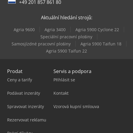
+49 201 857 861 80
Scm Accord 25 Fx
Aktuální hledání strojů:
Scm Class S 630
Agria 9600
Agria 3400
Agria 5900 Cyclone 22
Scm Startech Cn V
Speciální pracovní plošiny
Samosjízdné pracovní plošiny
Agria 5900 Taifun 18
Timesavers 10 Series
Agria 5900 Taifun 22
Prodat
Servis a podpora
Ceny a tarify
Přihlásit se
Podávat inzeráty
Kontakt
Spravovat inzeráty
Vzorová kupní smlouva
Rezervovat reklamu