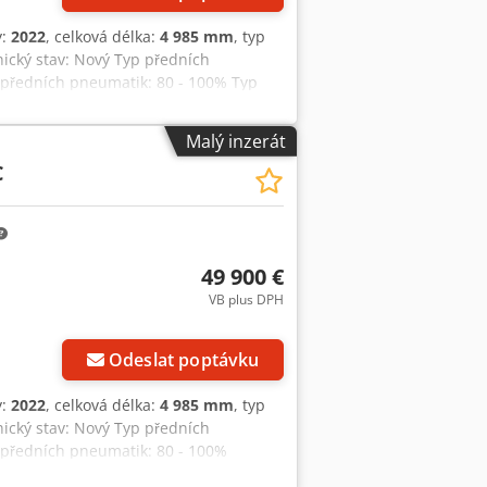
y:
2022
, celková délka:
4 985 mm
, typ
nický stav: Nový Typ předních
předních pneumatik: 80 - 100% Typ
 pneumatik: 80 - 100% Kbelík na
Malý inzerát
C
49 900 €
VB plus DPH
Odeslat poptávku
y:
2022
, celková délka:
4 985 mm
, typ
nický stav: Nový Typ předních
 předních pneumatik: 80 - 100%
dních pneumatik: 80 - 100% Kbelík na