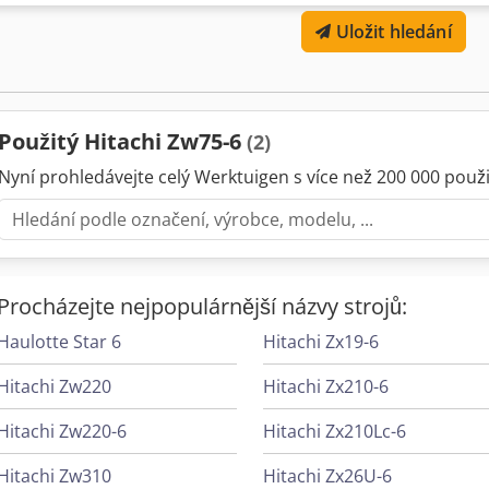
volně ložené zboží, paletové vidle
Uložit hledání
Použitý Hitachi Zw75-6
(2)
Nyní prohledávejte celý Werktuigen s více než 200 000 použit
Procházejte nejpopulárnější názvy strojů:
Haulotte Star 6
Hitachi Zx19-6
Hitachi Zw220
Hitachi Zx210-6
Hitachi Zw220-6
Hitachi Zx210Lc-6
Hitachi Zw310
Hitachi Zx26U-6