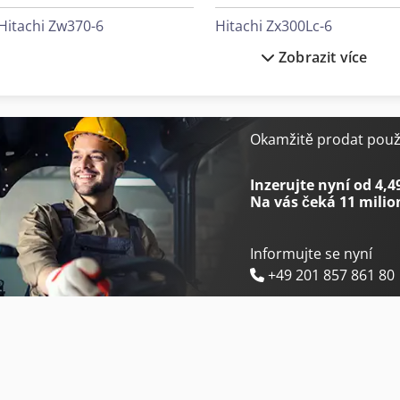
Hitachi Zw370-6
Hitachi Zx300Lc-6
Zobrazit více
Hitachi Zw95-6
Hitachi Zx33U-6
Hitachi Zx10U-6
Hitachi Zx350Lc-6
Hitachi Zx140W-6
Hitachi Zx38U-6
Okamžitě prodat použi
Hitachi Zx170W-6
Hitachi Zx55U-6
Inzerujte nyní od 4,4
Na vás čeká
11 milio
Informujte se nyní
+49 201 857 861 80