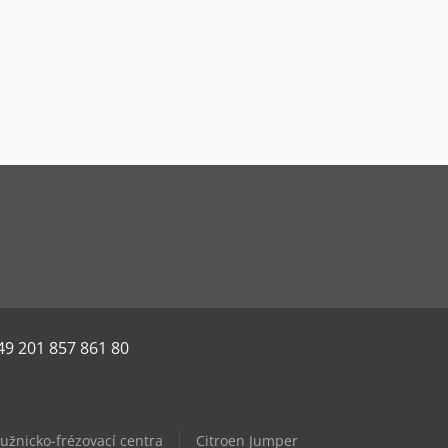
49 201 857 861 80
užnicko-frézovací centra
Citroen Jumper