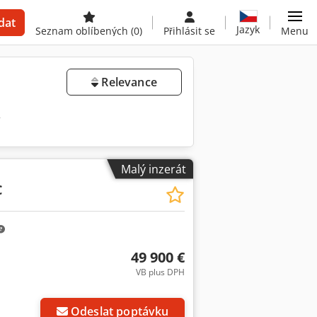
dat
Jazyk
Seznam oblíbených
(0)
Přihlásit se
Menu
Relevance
y
Malý inzerát
C
49 900 €
VB plus DPH
Odeslat poptávku