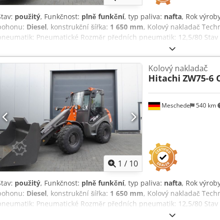
Stav:
použitý
, Funkčnost:
plně funkční
, typ paliva:
nafta
, Rok výrob
pohonu:
Diesel
, konstrukční šířka:
1 650 mm
, Kolový nakladač Tech
pneumatik: Pneumatické Rozměr předních pneumatik: 12,5/80 Stav 
zadních pneumatik: vzduchové Dcodpoumy Apjfx Aaxsk Stav zadních
volně ložené zboží, paletové vidle
Kolový nakladač
Hitachi
ZW75-6 
Meschede
540 km
1
/
10
Stav:
použitý
, Funkčnost:
plně funkční
, typ paliva:
nafta
, Rok výrob
pohonu:
Diesel
, konstrukční šířka:
1 650 mm
, Kolový nakladač Tech
pneumatik: Pneumatické Rozměr předních pneumatik: 12,5/80 Stav
Dcodpeumy Avofx Aaxek Typ zadních pneumatik: vzduchové Stav za