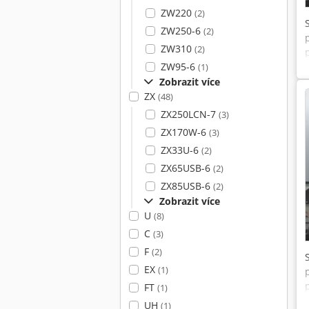
ZW220
(2)
ZW250-6
(2)
ZW310
(2)
ZW95-6
(1)
Zobrazit více
ZX
(48)
ZX250LCN-7
(3)
ZX170W-6
(3)
ZX33U-6
(2)
ZX65USB-6
(2)
ZX85USB-6
(2)
Zobrazit více
U
(8)
C
(3)
F
(2)
EX
(1)
FT
(1)
UH
(1)