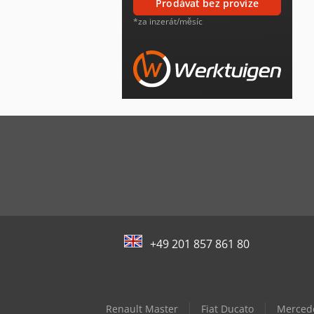
prodávat bez provize
*za inzerát/měsíc
+49 201 857 861 80
Renault Master
Fiat Ducato
Mercede