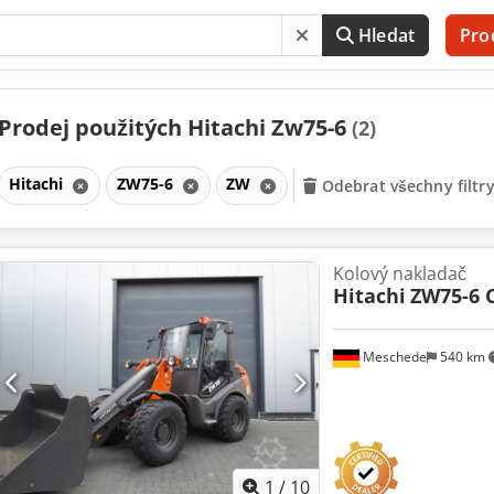
Hledat
Pro
Prodej použitých Hitachi Zw75-6
(2)
Hitachi
ZW75-6
ZW
Odebrat všechny filtr
Kolový nakladač
Hitachi
ZW75-6 
Meschede
540 km
1
/
10