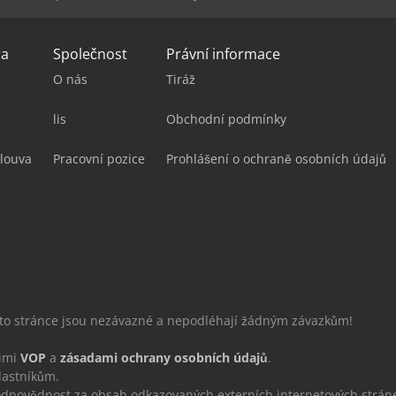
ra
Společnost
Právní informace
O nás
Tiráž
lis
Obchodní podmínky
louva
Pracovní pozice
Prohlášení o ochraně osobních údajů
éto stránce jsou nezávazné a nepodléhají žádným závazkům!
šimi
VOP
a
zásadami ochrany osobních údajů
.
lastníkům.
povědnost za obsah odkazovaných externích internetových strán