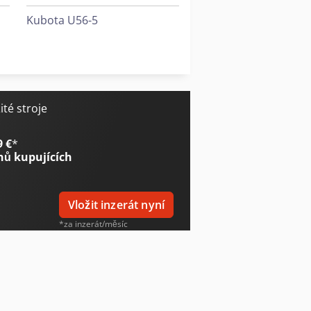
Kubota U56-5
Kärcher B 150 R + R 75
Weinbrenner Tsv 6/3050
té stroje
9 €
*
nů kupujících
Vložit inzerát nyní
*za inzerát/měsíc