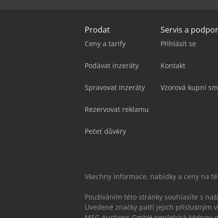
Prodat
Servis a podpo
Ceny a tarify
Přihlásit se
Podávat inzeráty
Kontakt
Spravovat inzeráty
Vzorová kupní sm
Rezervovat reklamu
Pečeť důvěry
Všechny informace, nabídky a ceny na t
Používáním této stránky souhlasíte s na
Uvedené značky patří jejich příslušným v
MSG Auctions GmbH nepřebírá žádnou od