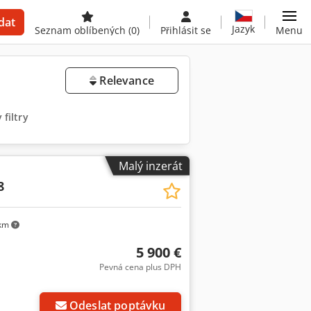
dat
Jazyk
Seznam oblíbených
(0)
Přihlásit se
Menu
Relevance
filtry
Malý inzerát
8
km
5 900 €
Pevná cena plus DPH
Odeslat poptávku