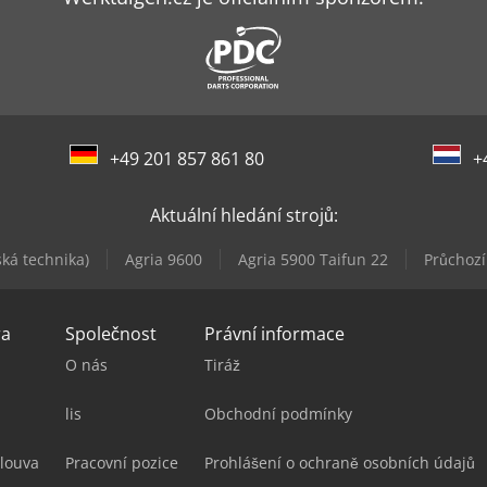
+49 201 857 861 80
+
Aktuální hledání strojů:
ká technika)
Agria 9600
Agria 5900 Taifun 22
Průchozí
ra
Společnost
Právní informace
O nás
Tiráž
lis
Obchodní podmínky
louva
Pracovní pozice
Prohlášení o ochraně osobních údajů