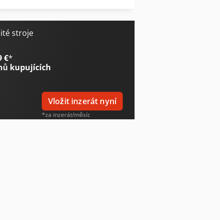
té stroje
9 €
*
nů kupujících
Vložit inzerát nyní
*za inzerát/měsíc