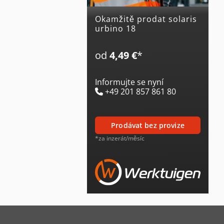
Okamžitě prodat solaris
urbino 18
od
4,49 €
*
Informujte se nyní
+49 201 857 861 80
prodávat bez provize
*za inzerát/měsíc