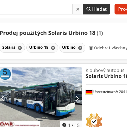
Hledat
Pro
Prodej použitých Solaris Urbino 18
(1)
Solaris
Urbino 18
Urbino
Odebrat všechny 
Kloubový autobus
Solaris
Urbino 1
Untersteinach
284 
1
/
15