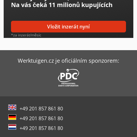
Na vás čeká
11 milionů kupujících
Knuth Kpb 30
Metallkraft Fsbm 1020-20 S2
Vložit inzerát nyní
Metallkraft Rb 42
*za inzerát/měsíc
Metallkraft Vmbs 1408
Metallkraft Vmbs 1610
Werktuigen.cz je oficiálním sponzorem:
Panhans 680/200
Schlebach Rbm 25
Siegmund Svařovací Stoly
+49 201 857 861 80
Striebig Compact 5220
+49 201 857 861 80
Striebig Evolution 6224
+49 201 857 861 80
Sw Schwäbische Werkzeugmaschinen Ba 322