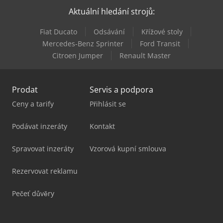
Aktuální hledání strojů:
Sw Schwäbische Werkzeugmaschinen Ba W06-22
Fiat Ducato
Odsávání
Křížové stoly
Weinbrenner Tsv 20/4100
Mercedes-Benz Sprinter
Ford Transit
Citroen Jumper
Renault Master
Weyrauch Sw 32 G
Prodat
Servis a podpora
Ceny a tarify
Přihlásit se
Podávat inzeráty
Kontakt
Spravovat inzeráty
Vzorová kupní smlouva
Rezervovat reklamu
Pečeť důvěry