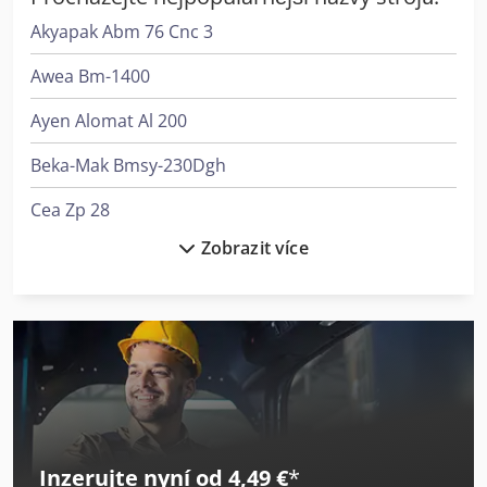
Akyapak Abm 76 Cnc 3
Awea Bm-1400
Ayen Alomat Al 200
Beka-Mak Bmsy-230Dgh
Cea Zp 28
Zobrazit více
Dalex 3218
Elumatec Sbz 122/75
Ergomat Tbc 42
Gildemeister Twin 42
Graule Zs 200
Inzerujte nyní od 4,49 €
*
Knuth Kb 1400