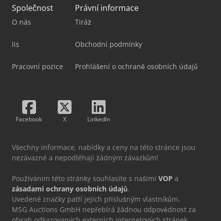
Společnost
Právní informace
O nás
Tiráž
lis
Obchodní podmínky
Pracovní pozice
Prohlášení o ochraně osobních údajů
Facebook
X
LinkedIn
Všechny informace, nabídky a ceny na této stránce jsou
nezávazné a nepodléhají žádným závazkům!
Používáním této stránky souhlasíte s našimi
VOP
a
zásadami ochrany osobních údajů
.
Uvedené značky patří jejich příslušným vlastníkům.
MSG Auctions GmbH nepřebírá žádnou odpovědnost za
obsah odkazovaných externích internetových stránek.