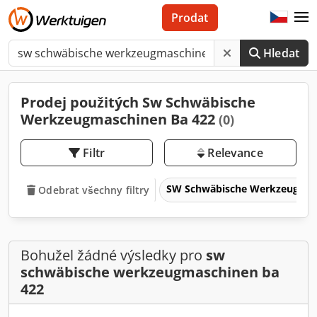
Prodat
Hledat
Prodej použitých Sw Schwäbische
Werkzeugmaschinen Ba 422
(0)
Filtr
Relevance
SW Schwäbische Werkzeugma
Odebrat všechny filtry
Bohužel žádné výsledky pro
sw
schwäbische werkzeugmaschinen ba
422