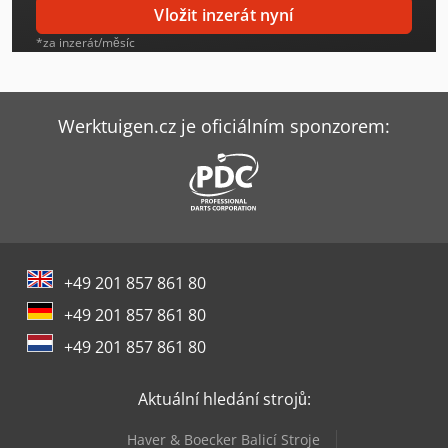
Vložit inzerát nyní
Opel Movano
*za inzerát/měsíc
Opel Vivaro
Opel Vivaro B
Werktuigen.cz je oficiálním sponzorem:
Opel Vivaro L
Saris Pl 276 150 1500 1
Saris Pl 276 150 2000 2
+49 201 857 861 80
Scania Touring
+49 201 857 861 80
Solaris Urbino 18
+49 201 857 861 80
Tema Temared
Aktuální hledání strojů:
Temsa Safari
Haver & Boecker Balicí Stroje