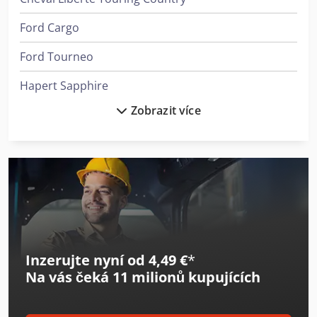
Ford Cargo
Ford Tourneo
Hapert Sapphire
Zobrazit více
Humbaur Imola
Mercedes-Benz Tourismo
Neoplan Cityliner
Neoplan Starliner
Neoplan Tourliner
Inzerujte nyní od 4,49 €
*
Neoplan Trendliner
Na vás čeká
11 milionů kupujících
Opel Astra
Opel Combo