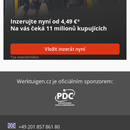
Inzerujte nyní od 4,49 €
*
Na vás čeká
11 milionů kupujících
Vložit inzerát nyní
*za inzerát/měsíc
Werktuigen.cz je oficiálním sponzorem:
+49 201 857 861 80