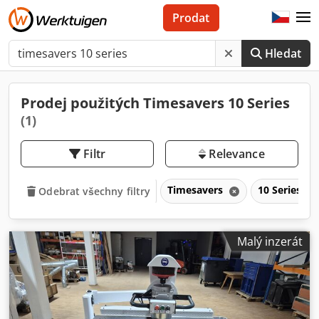
Prodat
Hledat
Prodej použitých Timesavers 10 Series
(1)
Filtr
Relevance
Timesavers
10 Series
Odebrat všechny filtry
Malý inzerát