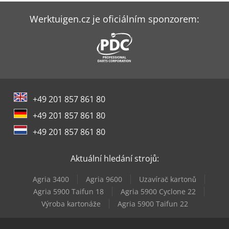
Kehren Rs 10
Werktuigen.cz je oficiálním sponzorem:
Lns Tryton 112
Man Tgl 10
Panhans 116/10
+49 201 857 861 80
Panhans 245/10
+49 201 857 861 80
Ras 11.35
+49 201 857 861 80
Timesavers 12 Series
Aktuální hledání strojů:
Tornos Evodeco 16/10
Agria 3400
Agria 9600
Uzavírač kartonů
Weinbrenner Tsv 16/4100
Agria 5900 Taifun 18
Agria 5900 Cyclone 22
Výroba kartonáže
Agria 5900 Taifun 22
Weinbrenner Tsv 6/3050