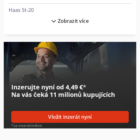
Haas St-20
Zobrazit více
Haas Tl-1
Haas Tl-2
Haas Vf-2
Haas Vm-2
Haulotte Compact 10
Inzerujte nyní od 4,49 €
*
Haulotte Compact 10 Dx
Na vás čeká
11 milionů kupujících
Haulotte Compact 10 N
Haulotte Star 10
Vložit inzerát nyní
Hurco Vm 10 I
*za inzerát/měsíc
Index Ms22-8