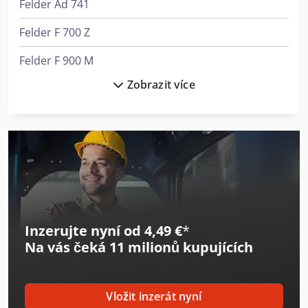
Felder Ad 741
Felder F 700 Z
Felder F 900 M
Zobrazit více
Felder K 700
Felder Kf 700
Felder Kf 700 Professional
Felder Rl 140
Felder Rl 160
Inzerujte nyní od 4,49 €
*
Felder Rl 200
Na vás čeká
11 milionů kupujících
Holz-Her Accura 1556
Meber Sm 420
Vložit inzerát nyní