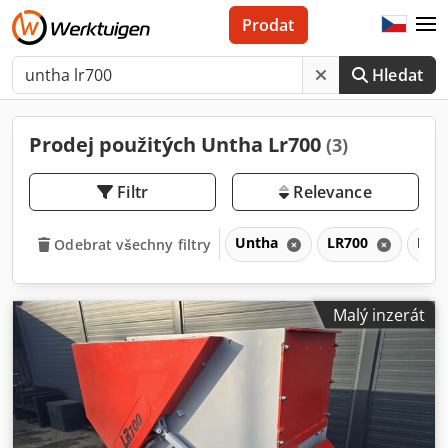
Prodat
Hledat
Prodej použitých Untha Lr700
(3)
Filtr
Relevance
Untha
LR700
LR
Odebrat všechny filtry
Malý inzerát