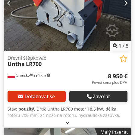
1
/
8
Dřevní štěpkovač
Untha
LR700
8 950 €
Grońsko
294 km
Pevná cena plus DPH
Dotazovat se
Zavolat
Stav:
použitý
, Drtič Untha LR700 motor 18,5 kW, délka
rotoru 700 mm, 21 nožů na rotoru, hydraulická zásuvka,
síto 15 mm, autoreverz, Nože ve dobrém stavu. Dkedpfx
Asyt Htpok Dor
Malý inzerát