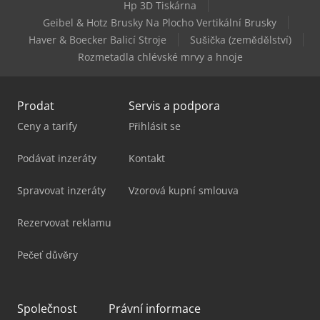
Hp 3D Tiskárna
Wood-Mizer Lt20
Geibel & Hotz Brusky Na Plocho Vertikální Brusky
Haver & Boecker Balicí Stroje
Sušička (zemědělství)
Rozmetadla chlévské mrvy a hnoje
Prodat
Servis a podpora
Ceny a tarify
Přihlásit se
Podávat inzeráty
Kontakt
Spravovat inzeráty
Vzorová kupní smlouva
Rezervovat reklamu
Pečeť důvěry
Společnost
Právní informace