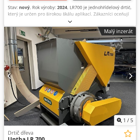
Stav:
nový
, Rok výroby:
2024
, LR700 je jednohřídelový drtič,
který je určen pro širokou škálu aplikací. Zákazníci oceňují
jeho kompaktní design a všestranné možnosti použití.
Osvědčený osvědčený řezací systém UNTHA a výkonný a
Malý inzerát
otočný tlačný stroj. zajišťují spolehlivé drcení velké
množství různých druhů dřeva. Robustní rám stroje a
vysoce kvalitní komponenty se vyznačují mimořádně
dlouhou životností. životnost. Díky své kompaktní
konstrukci stroj kompaktní konstrukce. Výkonný pohonný
systém a vysoká pracovní rychlost Tlačítko zajišťuje vysoký
pracovní výkon. Homogenní štěpka je ideální pro přímé
spalování nebo pro výrobu dřevěných briket. Rozsah
použití " Tvrdé a měkké dřevo " OSB " Dřevotřískové desky "
MDF desky " Dýhy " Plátky " atd. Dkodpfx Akolrvr Ao Dsr
Stroj je vybaven jednou řadou nožů a motorem o výkonu
18,5 kW. Stroj je k dispozici skladem.
1
/
5
Drtič dřeva
Untha
LR 700