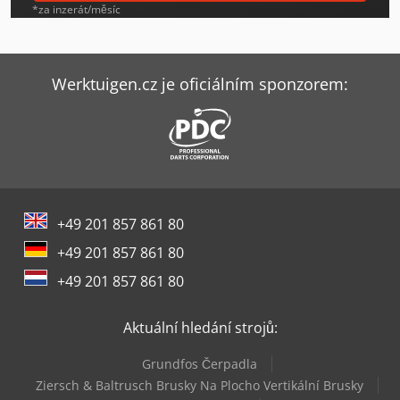
Unicraft Sht 1000
*za inzerát/měsíc
Unicraft Sht 2000
Untha Lr520
Werktuigen.cz je oficiálním sponzorem:
Untha Lr630
Untha Rs30
Untha Rs40
+49 201 857 861 80
Untha Rs50
+49 201 857 861 80
Untha Xr3000
+49 201 857 861 80
Weima Wl 600
Aktuální hledání strojů:
Weima Wlk 1500
Grundfos Čerpadla
Wood-Mizer Lt15
Ziersch & Baltrusch Brusky Na Plocho Vertikální Brusky