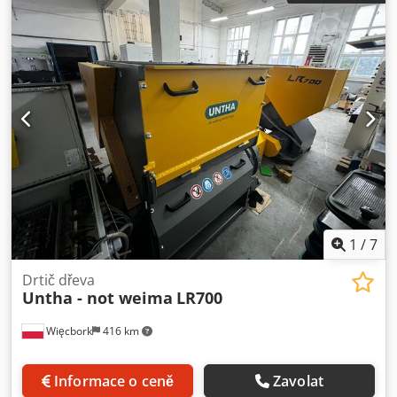
1
/
7
Drtič dřeva
Untha - not weima
LR700
Więcbork
416 km
Informace o ceně
Zavolat