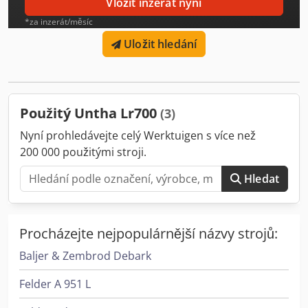
Vložit inzerát nyní
nástrojů: 19 ks Konstrukce řezných nástrojů: ÜSS Délka
*za inzerát/měsíc
rotoru: 700 mm Průměr rotoru: 300 mm
Uložit hledání
Použitý Untha Lr700
(3)
Nyní prohledávejte celý Werktuigen s více než
200 000 použitými stroji.
Hledat
Procházejte nejpopulárnější názvy strojů:
Baljer & Zembrod Debark
Felder A 951 L