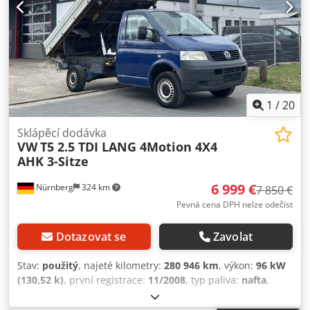
1
/
20
Sklápěcí dodávka
VW
T5 2.5 TDI LANG 4Motion 4X4
AHK 3-Sitze
6 999 €
Nürnberg
324 km
7 850 €
Pevná cena DPH nelze odečíst
Dotazovat se
Zavolat
Stav:
použitý
, najeté kilometry:
280 946 km
, výkon:
96 kW
(130,52 k)
, první registrace:
11/2008
, typ paliva:
nafta
,
celková hmotnost:
3 200 kg
, barva:
modrá
, typ převodu:
mechanický
, emisní třída:
Euro 4
, počet míst k sezení:
3
,