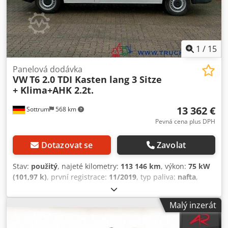
EUR pevná cena. Csdpfx Aozdw Rlelcjha
1
/
15
Panelová dodávka
VW
T6 2.0 TDI Kasten lang 3 Sitze
+ Klima+AHK 2.2t.
13 362 €
Sottrum
568 km
Pevná cena plus DPH
Dotazovat se
Zavolat
Stav:
použitý
, najeté kilometry:
113 146 km
, výkon:
75 kW
(101,97 k)
, první registrace:
11/2019
, typ paliva:
nafta
,
pohotovostní hmotnost:
1 854 kg
, maximální hmotnost
nákladu:
946 kg
, celková hmotnost:
2 800 kg
, rozměr
Malý inzerát
pneumatiky:
205/65R16C
, konfigurace náprav:
4x2
, rozvor
náprav:
3 400 mm
, palivo:
nafta
, energetická účinnost:
B
,