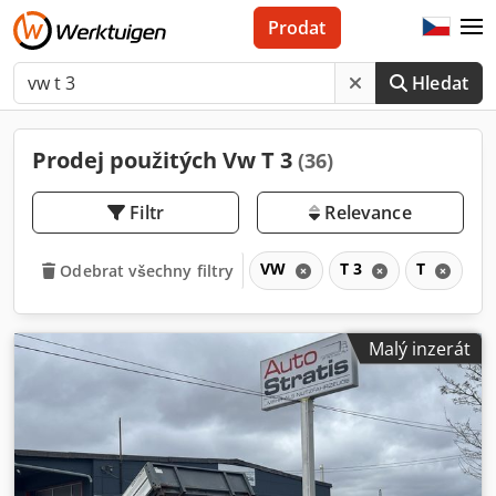
Prodat
Hledat
Prodej použitých Vw T 3
(36)
Filtr
Relevance
VW
T 3
T
Odebrat všechny filtry
Malý inzerát