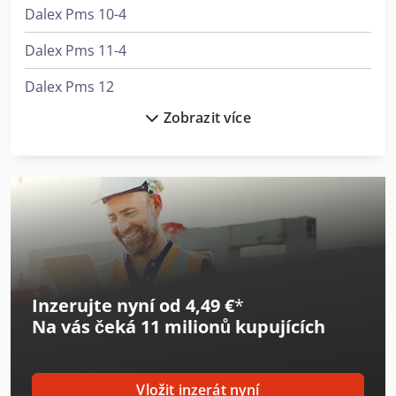
Dalex Pms 10-4
Dalex Pms 11-4
Dalex Pms 12
Zobrazit více
Dalex Pms 14-4
Linde R14G
Manitou M 30-4
Still Ech 15
Still Fm
Inzerujte nyní od 4,49 €
*
Still Mx-X
Na vás čeká
11 milionů kupujících
Yale Erp
Yale Erp 15Vc
Vložit inzerát nyní