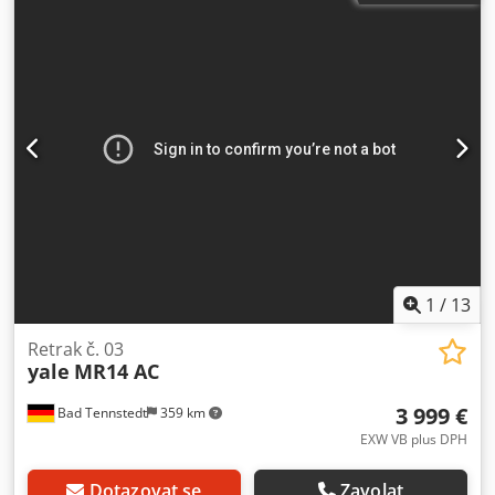
vidlic:
1 150 mm
, celková hmotnost:
3 290 kg
, Vybavení:
3.
hydraulická funkce
, 5137113 Sériové číslo: C849T05624H
Dedpfoy Eaxdjx Ahgsck Specifikace baterie: 48V, 4 články
typu PzS, 560 Ah (rok výroby 2010)
1
/
13
Retrak č. 03
yale
MR14 AC
3 999 €
Bad Tennstedt
359 km
EXW VB plus DPH
Dotazovat se
Zavolat