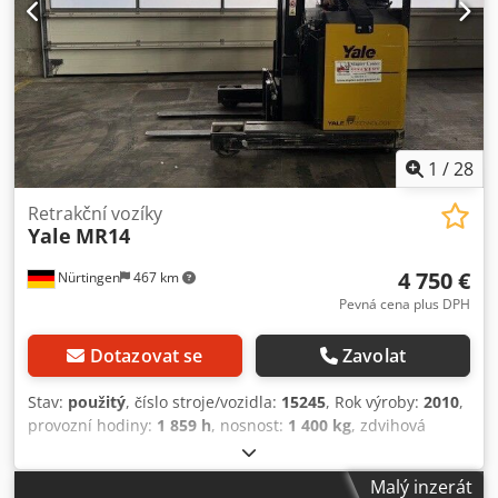
1
/
28
Retrakční vozíky
Yale
MR14
4 750 €
Nürtingen
467 km
Pevná cena plus DPH
Dotazovat se
Zavolat
Stav:
použitý
, číslo stroje/vozidla:
15245
, Rok výroby:
2010
,
provozní hodiny:
1 859 h
, nosnost:
1 400 kg
, zdvihová
výška:
5 500 mm
, volný zdvih:
1 870 mm
, těžiště nákladu:
600 mm
, typ paliva:
elektrický
, typ stožáru:
triplex
,
Malý inzerát
stavební výška:
2 400 mm
, napětí baterie:
48 V
, délka