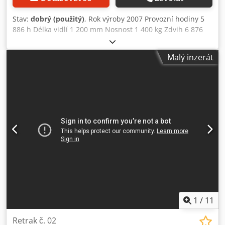
Stav:
dobrý (použitý)
, Rok výroby 2007 Provozní hodiny 5
886 h Délka vidlí 1 200 mm Nosnost 1 400 kg Zdvih 6 876
mm Volný zdvih 2 305 mm Dcjdpfxoylmf Ne Ahgjk Výška
stožáru 2 875 mm, vysunutý 7 926 mm Joystickové ovládání
Malý inzerát
PalmTech 360° řízení Naklápění nosiče vidlí s integrovaným
bočním posuvem Progresivní fly-by-wire řízení Vlastní
hmotnost 2 450 kg bez baterie Baterie 48 V Hmotnost
baterie 1 119 - 1 200 kg Poloměr otáčení 1 688 mm
1
/
11
Retrak č. 02