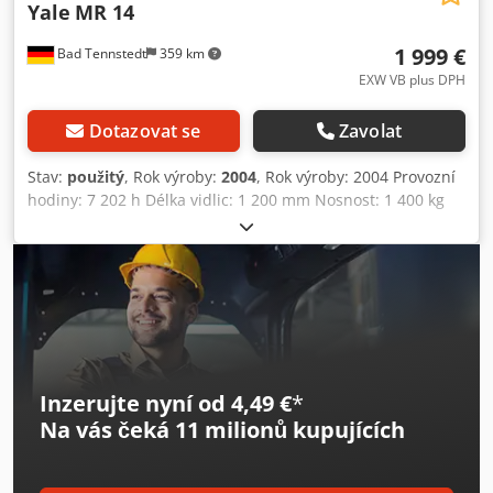
Yale
MR 14
1 999 €
Bad Tennstedt
359 km
EXW VB plus DPH
Dotazovat se
Zavolat
Stav:
použitý
, Rok výroby:
2004
, Rok výroby: 2004 Provozní
hodiny: 7 202 h Délka vidlic: 1 200 mm Nosnost: 1 400 kg
Výška zdvihu: 6 876 mm Volný zdvih: 2 305 mm Výška
zdvižného stožáru: 2 875 mm, vysunutý 7 926 mm
PalmTech joystickové ovládání 360° řízení Naklápění nosiče
vidlic s integrovaným bočním posuvem Dodpfx Ajyyxb
Tshgsck Progresivní fly-by-wire řízení Vlastní hmotnost: 2
450 kg bez baterie Baterie: 48 V Hmotnost baterie: 1 119 - 1
200 kg Poloměr otáčení: 1 688 mm Včetně nabíječky
Inzerujte nyní od 4,49 €
*
Na vás čeká
11 milionů kupujících