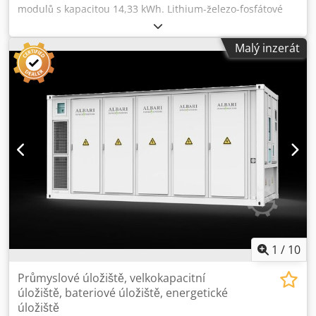
modulů s kapacitou 14,33 kWh. Lithium-železo-fosfátové
baterie, cena za kus: 1900 Kč, celková cena za oba kusy:
3800 Kč. Dedpfx Abjzlhxvsweck
Malý inzerát
1
/
10
Průmyslové úložiště, velkokapacitní
úložiště, bateriové úložiště, energetické
úložiště