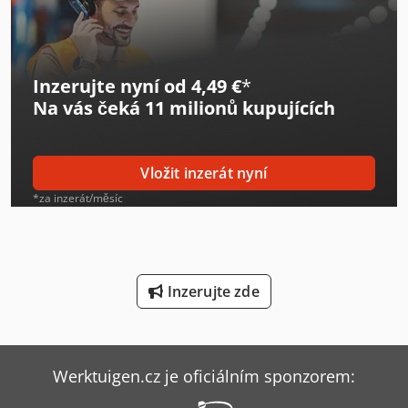
Linde L 12
Linde L 14
Inzerujte nyní od 4,49 €
*
Linde L 16
Na vás čeká
11 milionů kupujících
Linde Reachstacker
Linde Sideloader
Vložit inzerát nyní
Linde V
*za inzerát/měsíc
Man L 2000
Man Sklápěč
Inzerujte zde
Mercedes Benz Sklápěč
Mercedes-Benz Sprinter 316
Werktuigen.cz je oficiálním sponzorem:
Mercedes-Benz V