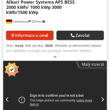
Albari Power Systems
APS BESS
2000 kWh/ 1000 kWp 3000
kWh/1500 kWp
Salzhausen
529 km
Informace o ceně
Zavolat
Stav:
nový
, Rok výroby:
2026
, Hledáte profesionální řešení
pro ukládání energie pro průmysl, komerční objekty,
zemědělství, fotovoltaické elektrárny nebo záložní zdroje?
Společnost Albari Power Systems GmbH nabízí vysoce
Malý inzerát
kvalitní a škálovatelný systém pro ukládání energie APS
2000 kWh – 4000 kWh, který je ideální pro náročné
aplikace. Technické údaje * Kapacita: 3 MWh nebo 4 MWh
na kontejner * AC výkon: 1,5 MW nebo 2 MW * Technologie
lithium-železo-fosfátových (LFP) článků * Vysoce kvalitní
články, článkové moduly a technologie BMS založené na
komponentech CATL * Integrovaná výkonová elektronika
pro průmyslové a energetické aplikace * Kapalinový
chladicí systém pro nepřetrzitý provoz * Integrované