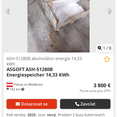
1
/
8
ASH-51280B akumulátor energie 14,33
kWh
ASGOFT
ASH-51280B
Energiespeicher 14,33 KWh
3 800 €
Pühret im Mühlkreis
192 km
Pevná cena plus DPH
Dotazovat se
Zavolat
Rok výroby:
2025
, stav:
nový
, Prodám 2 kusy bateriových