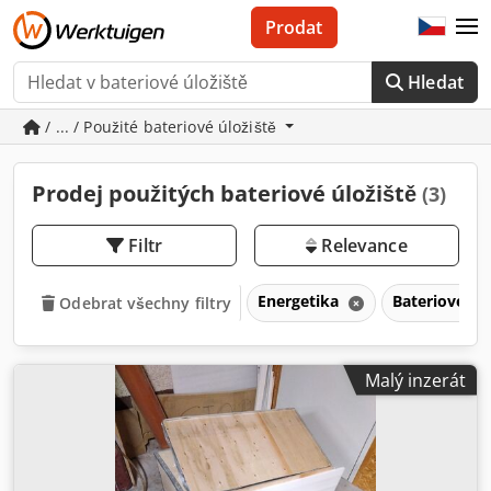
Prodat
Hledat
/ ... / Použité bateriové úložiště
Prodej použitých bateriové úložiště
(3)
Filtr
Relevance
Energetika
Bateriové úl
Odebrat všechny filtry
Malý inzerát