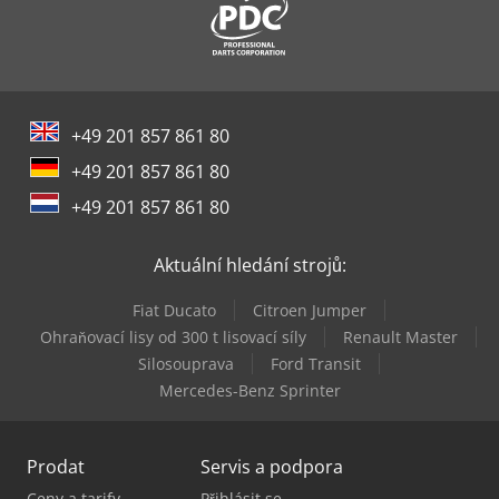
Sack & Kiesselbach Stroje Na Tvarování Ozubených Kol
Tec Freetec
Tec Rotec
+49 201 857 861 80
Werner & Pfleiderer Stroje Na Zavěšení
+49 201 857 861 80
Wurster & Dietz Stroje Na Výrobu Palet
+49 201 857 861 80
Ziersch & Baltrusch Brusky Na Plocho Vertikální Brusky
Aktuální hledání strojů:
Fiat Ducato
Citroen Jumper
Ohraňovací lisy od 300 t lisovací síly
Renault Master
Silosouprava
Ford Transit
Mercedes-Benz Sprinter
Prodat
Servis a podpora
Ceny a tarify
Přihlásit se