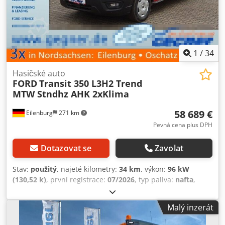
1
/
34
Hasičské auto
FORD
Transit 350 L3H2 Trend
MTW Stndhz AHK 2xKlima
58 689 €
Eilenburg
271 km
Pevná cena plus DPH
Dotazovat se
Zavolat
Stav:
použitý
, najeté kilometry:
34 km
, výkon:
96 kW
(130,52 k)
, první registrace:
07/2026
, typ paliva:
nafta
,
celková hmotnost:
3 500 kg
, barva:
červený
, typ převodu:
automatický
, počet míst k sezení:
9
, celková délka:
5 981
Malý inzerát
mm
, celková šířka:
2 533 mm
, celková výška:
2 448 mm
,
Vybavení:
ABS, centrální zamykání, elektronický