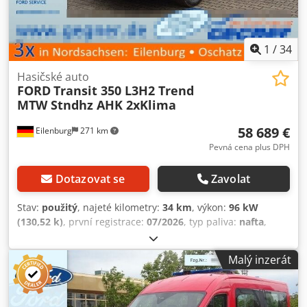
v jeho aktuálním stavu.
1
/
34
Hasičské auto
FORD
Transit 350 L3H2 Trend
MTW Stndhz AHK 2xKlima
58 689 €
Eilenburg
271 km
Pevná cena plus DPH
Dotazovat se
Zavolat
Stav:
použitý
, najeté kilometry:
34 km
, výkon:
96 kW
(130,52 k)
, první registrace:
07/2026
, typ paliva:
nafta
,
celková hmotnost:
3 500 kg
, barva:
červený
, typ převodu:
automatický
, počet míst k sezení:
9
, celková délka:
5 981
Malý inzerát
mm
, celková šířka:
2 533 mm
, celková výška:
2 448 mm
,
Vybavení:
ABS, centrální zamykání, elektronický
stabilizační program (ESP), klimatizace, navigační