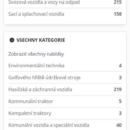
Svozová vozidla a vozy na odpad
215
Sací a splachovací vozidla
158
VšECHNY KATEGORIE
Zobrazit všechny nabídky
Environmentální technika
4
Golfového hřiště údržbové stroje
3
Hasičská a záchranná vozidla
219
Kommunální traktor
5
Kompaktní traktory
3
Komunální vozidla a speciální vozidla
40